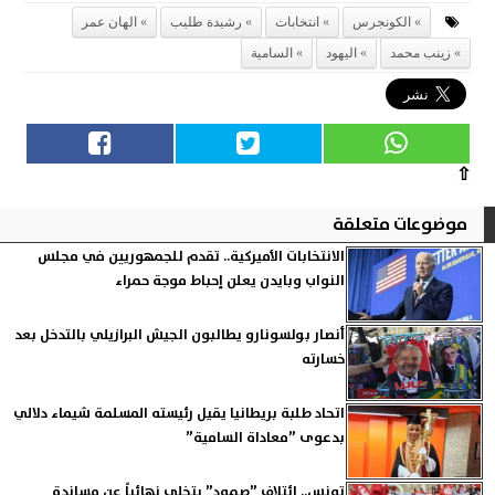
الكونجرس
انتخابات
رشيدة طليب
الهان عمر
زينب محمد
اليهود
السامية
⇧
موضوعات متعلقة
الانتخابات الأميركية.. تقدم للجمهوريين في مجلس
النواب وبايدن يعلن إحباط موجة حمراء
أنصار بولسونارو يطالبون الجيش البرازيلي بالتدخل بعد
خسارته
اتحاد طلبة بريطانيا يقيل رئيسته المسلمة شيماء دلالي
بدعوى ”معاداة السامية”
تونس.. ائتلاف ”صمود” يتخلى نهائياً عن مساندة