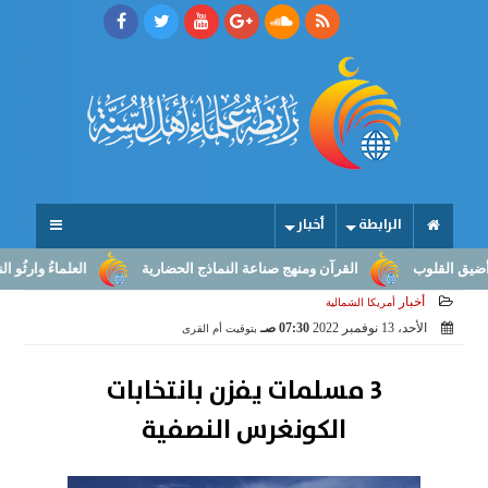
الرابطة
أخبار
القلوب
القرآن ومنهج صناعة النماذج الحضارية
العلماءُ وارثُو النبوّ
أخبار
أمريكا الشمالية
الأحد، 13 نوفمبر 2022
07:30 صـ
بتوقيت أم القرى
3 مسلمات يفزن بانتخابات
الكونغرس النصفية