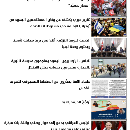
”مسار سعيّد”
تقرير عبري يكشف عن رفض المستقدمين اليهود من
أوكرانيا الإقامة في مستوطنات الضفة
الدبيبة للوفد التركي: أهلا بمن يريد صداقة شعبنا
ويحترم وحدة ليبيا
نابلس.. الإرهابيون اليهود يهاجمون مدرسة ثانوية
بالحجارة مدعومين بحماية جيش الاحتلال
علماء الأمة يحذّرون من المخطط الصهيوني لتهويد
القدس
تَراجُعُ الديمقراطية
الرئيس العراقي يدعو إلى حوار وطني وانتخابات مبكرة
ويثني على موقف الصدر