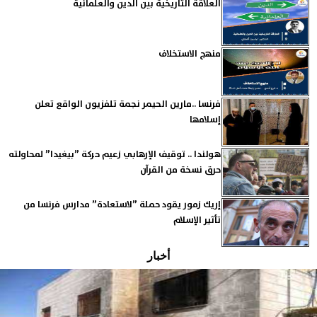
العلاقة التاريخية بين الدين والعلمانية
منهج الاستخلاف
فرنسا ..مارين الحيمر نجمة تلفزيون الواقع تعلن
إسلامها
هولندا .. توقيف الإرهابي زعيم حركة ”بيغيدا” لمحاولته
حرق نسخة من القرآن
إريك زمور يقود حملة ”لاستعادة” مدارس فرنسا من
تأثير الإسلام
أخبار