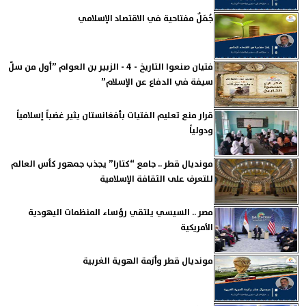
جُمَلٌ مفتاحية في الاقتصاد الإسلامي
فتيان صنعوا التاريخ - 4 - الزبير بن العوام ”أول من سلّ
سيفة في الدفاع عن الإسلام”
قرار منع تعليم الفتيات بأفغانستان يثير غضباً إسلامياً
ودولياً
مونديال قطر .. جامع “كتارا” يجذب جمهور كأس العالم
للتعرف على الثقافة الإسلامية
مصر .. السيسي يلتقي رؤساء المنظمات اليهودية
الأمريكية
مونديال قطر وأزمة الهوية الغربية