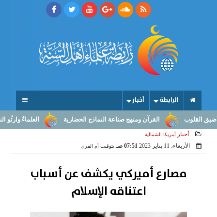
الرابطة
أخبار
قلوب
القرآن ومنهج صناعة النماذج الحضارية
العلماءُ وارثُو النبوّة:
أخبار
أمريكا الشمالية
الأربعاء، 11 يناير 2023
07:51 صـ
بتوقيت أم القرى
مصارع أميركي يكشف عن أسباب
اعتناقه الإسلام