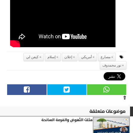
مصارع
أمريكي
إعلان
إسلام
كيفن لي
نور محمدوف
⇧
موضوعات متعلقة
مثلث النّهوض والفرصة السانحة