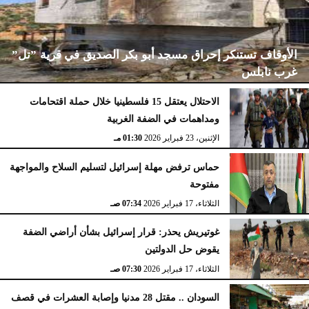
الأوقاف تستنكر إحراق مسجد أبو بكر الصديق في قرية ”تل”
غرب نابلس
الاحتلال يعتقل 15 فلسطينيا خلال حملة اقتحامات
ومداهمات في الضفة الغربية
الإثنين، 23 فبراير 2026
02:15 مـ
الإثنين، 23 فبراير 2026
01:30 مـ
حماس ترفض مهلة إسرائيل لتسليم السلاح والمواجهة
مفتوحة
الثلاثاء، 17 فبراير 2026
07:34 صـ
غوتيريش يحذر: قرار إسرائيل بشأن أراضي الضفة
يقوض حل الدولتين
الثلاثاء، 17 فبراير 2026
07:30 صـ
السودان .. مقتل 28 مدنيا وإصابة العشرات في قصف