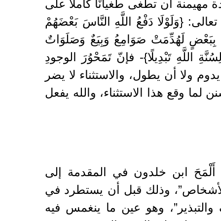
دة مهيمنة أن تطغى طغيانًا كاملا على
ْلَا دَفْعُ اللَّهِ النَّاسَ بَعْضَهُمْ
َّاسَ بَعْضَهُمْ بِبَعْضٍ لَهُدِّمَتْ صَوَامِعُ وَبِيَعٌ وَصَلَوَاتٌ
لسنّة -{وَلَنْ تَجِدَ لِسُنَّةِ اللَّهِ تَبْدِيلًا}- فإنّ تَمَحْوُرَ الوجودِ
يدوم ولا أن يطول، والاستثناء لا يضر
ن لما وقع هذا الاستثناء، والله يفعل
 أَلْمَحَ ابن خلدون في المقدمة إلى
 كالأشخاص”، وذلك قبل أن يستطرد في
 والتبذير”، وهو عين ما ينغمس فيه