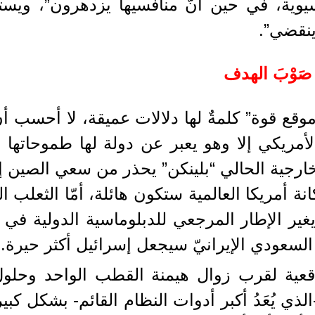
يوية، في حين أنّ منافسيها يزدهرون”، ويست
ينقضي”.
 صَوْبَ الهدف
ع قوة” كلمةٌ لها دلالات عميقة، لا أحسب أنّ
لأمريكي إلا وهو يعبر عن دولة لها طموحاتها
خارجية الحالي “بلينكن” يحذر من سعي الصين إ
 أمريكا العالمية ستكون هائلة، أمّا الثعلب ا
ير الإطار المرجعي للدبلوماسية الدولية في 
رب السعودي الإيرانيّ سيجعل إسرائيل أكثر حيرة.
ية لقرب زوال هيمنة القطب الواحد وحلول ا
يُعَدُ أكبر أدوات النظام القائم- بشكل كبير، ظه