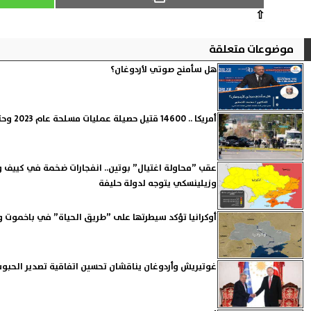
⇧
موضوعات متعلقة
هل سأمنح صوتي لأردوغان؟
أمريكا .. 14600 قتيل حصيلة عمليات مسلحة عام 2023 وحتى الآن
عقب ”محاولة اغتيال” بوتين.. انفجارات ضخمة في كييف
وزيلينسكي يتوجه لدولة حليفة
أوكرانيا تؤكد سيطرتها على ”طريق الحياة” في باخموت و
غوتيريش وأردوغان يناقشان تحسين اتفاقية تصدير الحبوب 