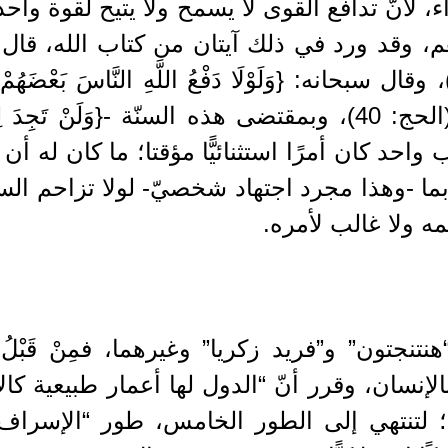
، لأنّ تدافع القوى لا يسمح ولا يتيح لقوة واح
قد ورد في ذلك آيتان من كتاب الله، قال تعالى: {وَلَو
ِبَعْضٍ لَفَسَدَتِ الْأَرْضُ} (البقرة: 251)، وقال سبحانه: {وَلَوْلَا دَفْعُ اللَّهِ الن
وَمَسَاجِدُ يُذْكَرُ فِيهَا اسْمُ اللَّهِ كَثِيرًا} (الحج: 40)، وبمقتضى هذه ا
حد كان أمرًا استثنائيًّا مؤقتا؛ ما كان له أن 
ربما -وهذا مجرد اجتهاد شخصيّ- لولا تزاحم السن
مه ولا غالب لأمره.
تنجتون” و”فريد زكريا” وغيرهما، فمِنْ قَبْلُ
 بالإنسان، وقرر أنّ “الدول لها أعمار طبيعية
ها؛ لتنتهي إلى الطور الخامس، طور “الإسراف