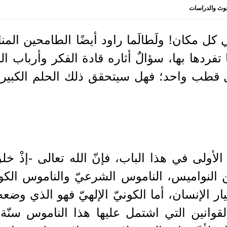
حوث والدراسات
ي كل مكان! ولَطالَما راود أيضًا الطامحين المنا
ا تفردها بها، سؤالٌ أثاره قادة الفكر وأرباب ا
ل قطب واحد؛ فهل سيتحقق ذلك الحلم الكبير؟
ُ الأولى في هذا الباب، فإنّ الله تعالى -إذْ
 النواميس، الناموس الشرعيّ والناموس الكون
ر الإنسان، أما الكونيّ الإلهيّ فهو الذي وضعه
 القوانين التي اشتمل عليها هذا الناموس سنّة