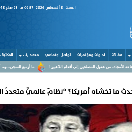
السبت
8 أغسطس 2026
02:37 مـ
23 صفر 1448
مقالات
نداوات ومؤتمرات
تواصل اجتماعي
معهد بناء
المكتبة
 عقول المصلحين إلى أقدام اللاعبين!
ما أوسع السجن... وما أضيق القلوب
 ما تخشاه أمريكا؟ “نظامٌ عالميٌّ متعددُ ا