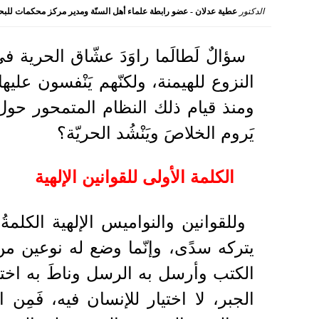
الدكتور
عطية عدلان - عضو رابطة علماء أهل السنّة ومدير مركز محكمات للب
2023-05-08 20:45:04
سؤالٌ لَطالَما راوَدَ عشّاق الحرية ف
النزوع للهيمنة، ولكنّهم يَنْفسون عليه
ومنذ قيام ذلك النظام المتمحور حو
يَروم الخلاصَ ويَنْشُد الحريّة؟
الكلمة الأولى للقوانين الإلهية
وللقوانين والنواميس الإلهية الكلمة
يتركه سدًى، وإنّما وضع له نوعين من
الكتب وأرسل به الرسل وناطَ به اختيا
الجبر، لا اختيار للإنسان فيه، فَمِن