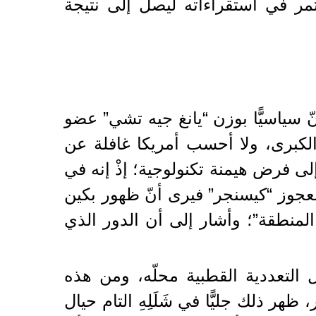
مر في استقراءاته ليصل إلى نتيجة
 سياسيًّا بوزن “يانغ جيه تشي” عضو
 الكبرى، ولا أحسب أمريكا غافلة عن
لى فرض هيمنة تكنولوجية؛ إذْ إنه في
لعجوز “كيسنجر” فيرى أنّ ظهور بكين
المنطقة”؛ وأشار إلى أن الدور الذي
لتعددية القطبية محلّه، ومن هذه
ر ذلك جليًّا في شَلَلِهِ التام حيال