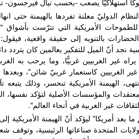
كًا استهلاكيًّا يصعب -بحسب نيال فيرجسون- تغ
ام الدوليّ معلنة تفردها بالهيمنة حتى انهال
لطموحات الأمريكية التي تترّست بأشواق “نهاي
لحضارات بالتنويه إلى حقيقة واقعية، فيقول
ة نجد أنّ الميل للتفكير بعالمين كان يتردد دائم
ًّا يراه غير الغربيين غربيًّا، وما يرحب به ا
غير الغربيين كاستعمار غربيّ شائن”، وبعدها
انتهى، الهيمنة الأمريكية تنحسر، وذلك يتبعه
معتقدات والمؤسسات الأصلية لتؤكد نفسها، القو
ثقافات غير الغربية في أنحاء العالم”.
 ما بعد أمريكا” ليؤكد أنّ الهيمنة الأمريكية إ
يات المتحدة صناعاتها الرئيسية، وتوقف شعبها