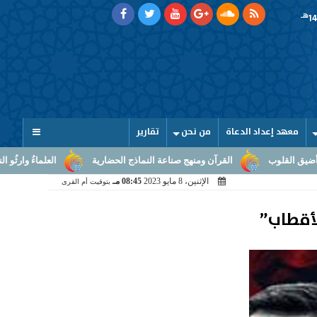
هـ
معهد إعداد الدعاة
من نحن
تقارير
القرآن ومنهج صناعة النماذج الحضارية
العلماءُ وارثُو النبوّة: من بلاغ 
الإثنين، 8 مايو 2023
08:45 مـ
بتوقيت أم القرى
لأقطاب”