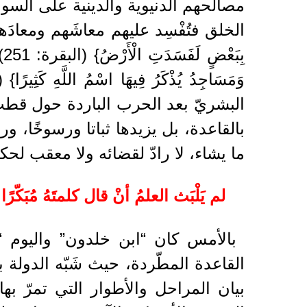
مصالحهم الدنيوية والدينية على السواء
الخلق فتُفْسِد عليهم معاشَهم ومعادَهم، و
ب
البشريّ بعد الحرب الباردة حول قطب وا
بالقاعدة، بل يزيدها ثباتا ورسوخًا، و
ما يشاء، لا رادّ لقضائه ولا معقب لحك
لم يَلْبَث العلمُ أنْ قال كلمتَهُ مُبَكّرًا
بالأمس كان “ابن خلدون” واليوم “هن
القاعدة المطّردة، حيث شَبّه الدولة
بيان المراحل والأطوار التي تمرّ ب