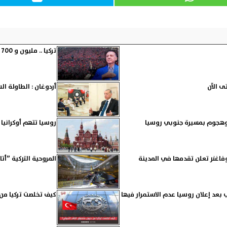
تركيا .. مليون و 700 ألف شخص يحتشدون في مؤتمر أردوغان الانتخابي
أردوغان : الطاولة ال
 وهجوم بمسيرة جنوبي روسيا
روسيا تتهم أوكرانيا
فاغنر تعلن تقدمها في المدينة
المروحية التركية ”أتاك 2” تحلق للمرة ال
بعد إعلان روسيا عدم الاستمرار فيها
كيف تخلصت تركيا من