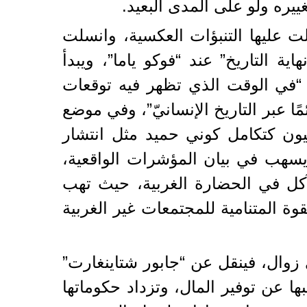
ييره ولو على المدى البعيد.
ت عليها التنبؤات العكسية، وانسلت
ة التاريخ” عند “فوكو ياما”، ويبدأ
: “في الوقت الذي تظهر فيه توقعات
ًا عبر التاريخ الإنسانيّ”، وفي موضع
لغربيون كتكامل كوني حميد مثل انتشار
 يسهب في بيان المؤشرات الواقعية،
 تآكل في الحضارة الغربية، حيث تهب
ة المتنامية للمجتمعات غير الغربية
لى زوال، فينقل عن “جابور شتاينغارت”
 عن توفير المال، وتزداد حكوماتها