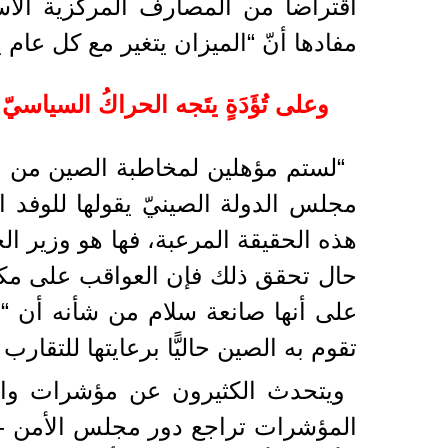
اقتراضا من المصارف المركزية الآس
مفادها أنّ “الميزان يتغير مع كل عام 
وعلى تُؤَدَةٍ يتَجه الحراكُ السياسيّ
“لستم مؤهلين لمخاطبة الصين من موق
مجلس الدولة الصينيّ يقولها للوفد ا
هذه الحقيقة المرعبة، فها هو وزير ال
حال تحقق ذلك فإن العواقب على مكانة
على أنها صانعة سلام من شأنه أن “يغ
تقوم به الصين حاليًّا برعايتها للتقا
ويتحدث الكثيرون عن مؤشرات واقع
المؤشرات تراجع دور مجلس الأمن -الذي 