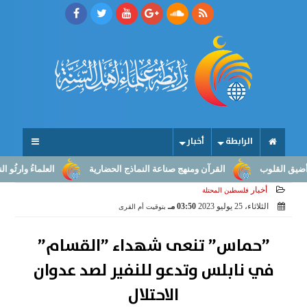
الرابطة
أخبار
قلوب
القرآن ومنهج صناعة النماذج الحضارية
العلماءُ وارثُو النبوّة:
أخبار
فلسطين المحتلة
الثلاثاء، 25 يوليو 2023
03:50 مـ
بتوقيت أم القرى
”حماس” تنعى شهداء ”القسام”
في نابلس وتدعو للنفير لصد عدوان
الاحتلال