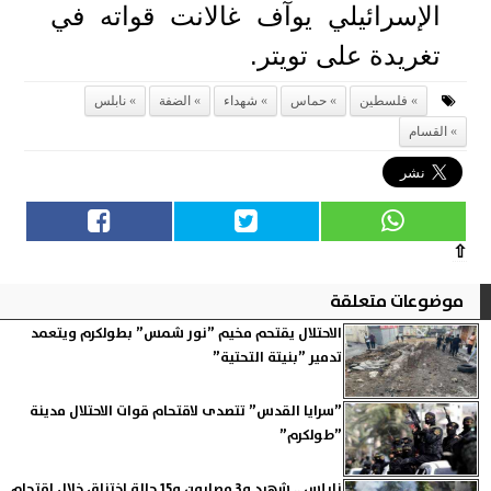
الإسرائيلي يوآف غالانت قواته في
تغريدة على تويتر.
فلسطين
حماس
شهداء
الضفة
نابلس
القسام
⇧
موضوعات متعلقة
الاحتلال يقتحم مخيم ”نور شمس” بطولكرم ويتعمد
تدمير ”بنيتة التحتية”
”سرايا القدس” تتصدى لاقتحام قوات الاحتلال مدينة
”طولكرم”
نابلس .. شهيد و3 مصابون و15 حالة اختناق خلال اقتحام