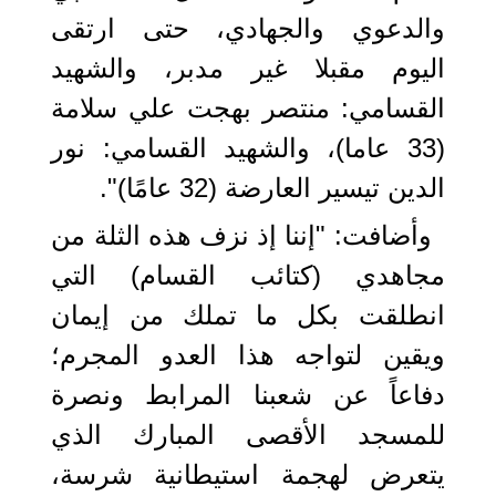
والدعوي والجهادي، حتى ارتقى
اليوم مقبلا غير مدبر، والشهيد
القسامي: منتصر بهجت علي سلامة
(33 عاما)، والشهيد القسامي: نور
الدين تيسير العارضة (32 عامًا)".
وأضافت: "إننا إذ نزف هذه الثلة من
مجاهدي (كتائب القسام) التي
انطلقت بكل ما تملك من إيمان
ويقين لتواجه هذا العدو المجرم؛
دفاعاً عن شعبنا المرابط ونصرة
للمسجد الأقصى المبارك الذي
يتعرض لهجمة استيطانية شرسة،