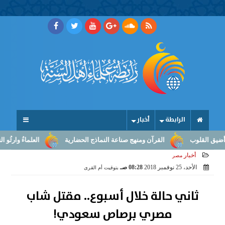
الرابطة
أخبار
القلوب
القرآن ومنهج صناعة النماذج الحضارية
العلماءُ وارثُو النبوّة
أخبار
مصر
الأحد، 25 نوفمبر 2018
08:28 صـ
بتوقيت أم القرى
ثاني حالة خلال أسبوع.. مقتل شاب
مصري برصاص سعودي!