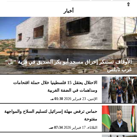
⇧
أخبار
الأوقاف تستنكر إحراق مسجد أبو بكر الصديق في قرية ”تل”
غرب نابلس
الاحتلال يعتقل 15 فلسطينيا خلال حملة اقتحامات
ومداهمات في الضفة الغربية
الإثنين، 23 فبراير 2026
02:15 مـ
الإثنين، 23 فبراير 2026
01:30 مـ
حماس ترفض مهلة إسرائيل لتسليم السلاح والمواجهة
مفتوحة
الثلاثاء، 17 فبراير 2026
07:34 صـ