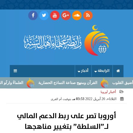
الرابطة
أخبار
لقلوب
القرآن ومنهج صناعة النماذج الحضارية
العلماءُ وارثُو النبوّة
أخبار
أوروبا
الثلاثاء، 26 أبريل 2022
03:53 مـ
بتوقيت أم القرى
أوروبا تصر على ربط الدعم المالي
لـ”السلطة” بتغيير مناهجها