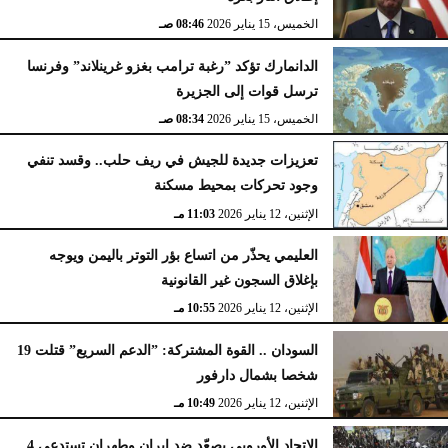
الخميس، 15 يناير 2026
08:46 صـ
الدانمارك تؤكد ”رغبة ترامب بغزو غرينلاند” وفرنسا
ترسل قوات إلى الجزيرة
الخميس، 15 يناير 2026
08:34 صـ
تعزيزات جديدة للجيش في ريف حلب.. وقسد تنفي
وجود تحركات بمحيط مسكنة
الإثنين، 12 يناير 2026
11:03 مـ
العليمي يحذّر من اتساع بؤر التوتر باليمن ويوجه
بإغلاق السجون غير القانونية
الإثنين، 12 يناير 2026
10:55 مـ
السودان .. القوة المشتركة: ”الدعم السريع” قتلت 19
شخصا بشمال دارفور
الإثنين، 12 يناير 2026
10:49 مـ
الاتحاد الأوروبي يصعّد ضد إيران وطهران تستدعي 4