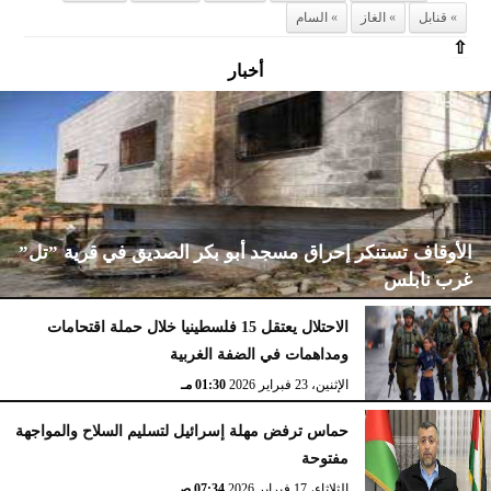
قنابل
الغاز
السام
⇧
أخبار
الأوقاف تستنكر إحراق مسجد أبو بكر الصديق في قرية ”تل”
غرب نابلس
الاحتلال يعتقل 15 فلسطينيا خلال حملة اقتحامات
ومداهمات في الضفة الغربية
الإثنين، 23 فبراير 2026
02:15 مـ
الإثنين، 23 فبراير 2026
01:30 مـ
حماس ترفض مهلة إسرائيل لتسليم السلاح والمواجهة
مفتوحة
الثلاثاء، 17 فبراير 2026
07:34 صـ