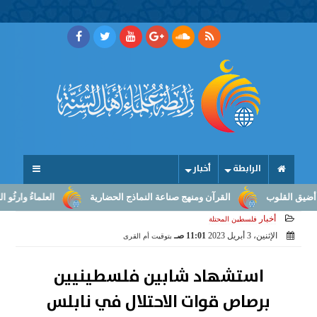
الرابطة
أخبار
القلوب
القرآن ومنهج صناعة النماذج الحضارية
العلماءُ وارثُو النبوّ
أخبار
فلسطين المحتلة
الإثنين، 3 أبريل 2023
11:01 صـ
بتوقيت أم القرى
استشهاد شابين فلسطينيين
برصاص قوات الاحتلال في نابلس