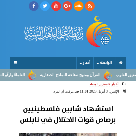
الرابطة
أخبار
قلوب
القرآن ومنهج صناعة النماذج الحضارية
العلماءُ وارثُو النبوّة:
أخبار
فلسطين المحتلة
الإثنين، 3 أبريل 2023
11:01 صـ
بتوقيت أم القرى
استشهاد شابين فلسطينيين
برصاص قوات الاحتلال في نابلس