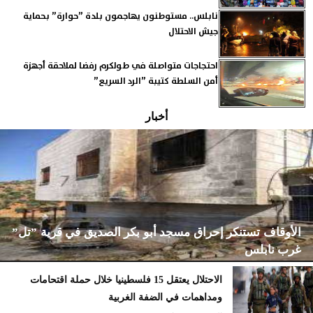
نابلس.. مستوطنون يهاجمون بلدة ”حوارة” بحماية
جيش الاحتلال
احتجاجات متواصلة في طولكرم رفضا لملاحقة أجهزة
أمن السلطة كتيبة ”الرد السريع”
أخبار
الأوقاف تستنكر إحراق مسجد أبو بكر الصديق في قرية ”تل”
غرب نابلس
الاحتلال يعتقل 15 فلسطينيا خلال حملة اقتحامات
ومداهمات في الضفة الغربية