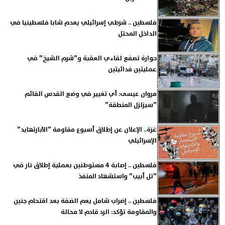
فلسطين .. شرطي إسرائيلي يعدم شابا فلسطينيا في
الداخل المحتل
حوارة تصفع لقاءي العقبة و”شرم الشيخ” في
عمليتين فدائيتين
مروان عيسى: أي تغيير في وضع القدس القائم
”سيزلزل المنطقة”
غزة.. الإعلان عن إطلاق أسبوع مقاومة ”الأبارتهايد”
الإسرائيلي
فلسطين .. إصابة 4 مستوطنين بعملية إطلاق نار في
”تل أبيب” واستشهاد المنفذ
فلسطين .. إضراب شامل يعم الضفة بعد اقتحام جنين
والمقاومة تؤكد: الرد قادم لا محالة