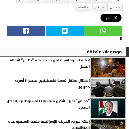
قنابل
الغاز
السام
⇧
موضوعات متعلقة
إصابة 3 جنود إسرائيليين في عملية ”دهس” شمالي
الخليل
الاحتلال يعتقل تسعة فلسطينيين بينهم 3 أسرى
محررون
”حماس” تدين تشكيل مليشيات للمستوطنين بالداخل
المحتل
إعلام عبري: الشرطة الإسرائيلية فقدت السيطرة على
المتظاهرين