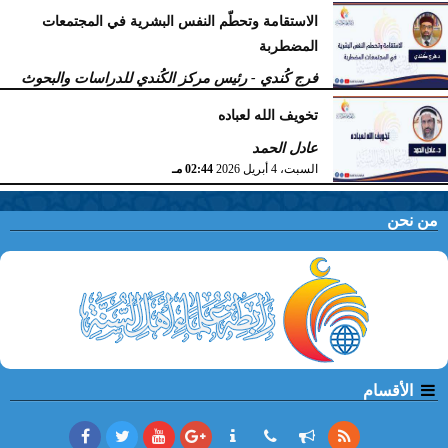
أهل السنّة
الاستقامة وتحطّم النفس البشرية في المجتمعات
الخميس، 9 أبريل 2026
11:38 صـ
المضطربة
فرج كُندي - رئيس مركز الكُندي للدراسات والبحوث
السبت، 4 أبريل 2026
02:51 مـ
تخويف الله لعباده
عادل الحمد
السبت، 4 أبريل 2026
02:44 مـ
من نحن
الأقسام