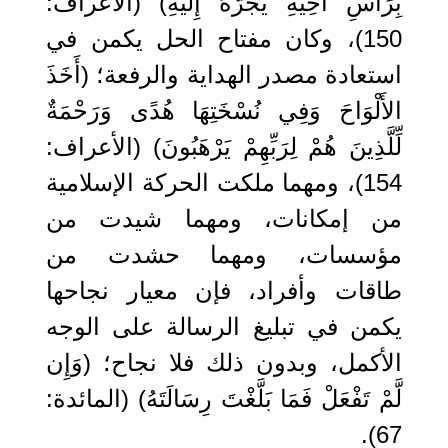
بِرَأْسِ أَخِيهِ يَجُرُّهُ إِلَيْهِ) (الأعراف:
150)، وكان مفتاح الحل يكمن في
استعادة مصدر الهداية والرفعة؛ (أَخَذَ
الأَلْوَاحَ وَفِي نُسْخَتِهَا هُدًى وَرَحْمَةٌ
لِّلَّذِينَ هُمْ لِرَبِّهِمْ يَرْهَبُونَ) (الأعراف:
154)، ومهما ملكت الحركة الإسلامية
من إمكانات، ومهما شيدت من
مؤسسات، ومهما حشدت من
طاقات وأفراد، فإن معيار نجاحها
يكمن في تبليغ الرسالة على الوجه
الأكمل، وبدون ذلك فلا نجاح؛ (وَإِن
لَّمْ تَفْعَلْ فَمَا بَلَّغْتَ رِسَالَتَهُ) (المائدة:
67).