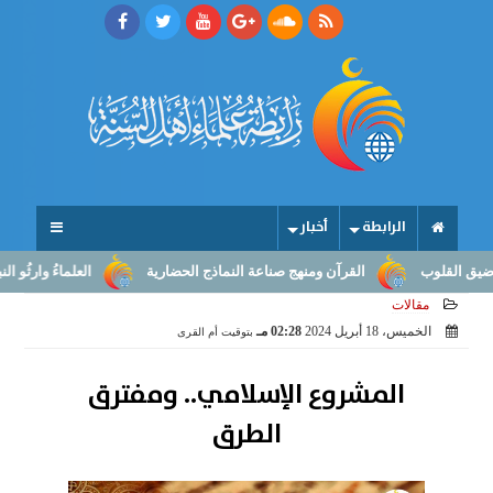
الرابطة
أخبار
القرآن ومنهج صناعة النماذج الحضارية
العلماءُ وارثُو النبوّة: من بلا
مقالات
الخميس، 18 أبريل 2024
02:28 مـ
بتوقيت أم القرى
المشروع الإسلامي.. ومفترق
الطرق