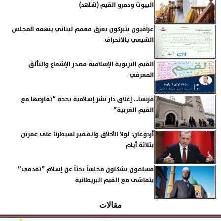
البيوت ودمرو القيم (شاهد)
عراقيون يتبركون بعرَق معمم لبناني يتهمه المجلس
الشيعي بالانحراف
القيم التربوية الإسلامية مصدر الإشعاع والتألق
المعرفي
فرنسا... إغلاق دار نشر إسلامية بحجة “تعارضها مع
القيم الغربية”
أردوغان: لولا الأخلاق والضمير لسيطرنا على عفرين
بثلاثة أيام
مسلمون يشكلون مجلساً بحثاً عن إسلام ”تقدمي”
يتماشى مع القيم البريطانية
مقالات