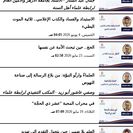
جمال عبد الستار - الأستاذ بجامعة الأزهر والأمين العام
لرابطة علماء أهل السنة
الثلاثاء، 16 يونيو 2026
10:22 صـ
الاستبداد والفساد والكذب الإعلامي.. ثلاثية الموت
البطيء
الخميس، 4 يونيو 2026
04:05 صـ
الحج.. حين تبحث الأمة عن نفسها
السبت، 23 مايو 2026
02:58 مـ
العلماءُ وارثُو النبوّة: من بلاغ الرسالة إلى صناعة
النهوض
وصفي عاشور أبو زيد - المكتب التنفيذي لرابطة علماء
أهل السنّة
في محراب المحبة ”عشر ذي الحجّة”
الثلاثاء، 19 مايو 2026
10:44 مـ
الثلاثاء، 19 مايو 2026
07:09 صـ
العلم بلا ضمير: حين يتحول التقدم إلى تهديد