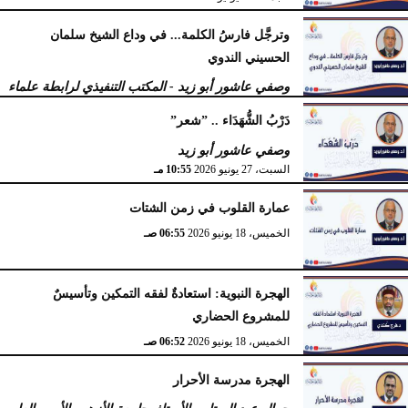
وترجَّل فارسُ الكلمة... في وداع الشيخ سلمان
الحسيني الندوي
وصفي عاشور أبو زيد - المكتب التنفيذي لرابطة علماء
أهل السنّة
دَرْبُ الشُّهَدَاء .. ”شعر”
الخميس، 2 يوليو 2026
05:32 مـ
وصفي عاشور أبو زيد
السبت، 27 يونيو 2026
10:55 مـ
عمارة القلوب في زمن الشتات
الخميس، 18 يونيو 2026
06:55 صـ
الهجرة النبوية: استعادةٌ لفقه التمكين وتأسيسٌ
للمشروع الحضاري
الخميس، 18 يونيو 2026
06:52 صـ
الهجرة مدرسة الأحرار