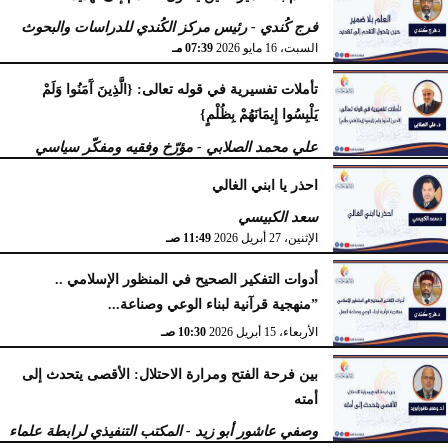
فرج كُندي - رئيس مركز الكُندي للدراسات والبحوث
السبت، 16 مايو 2026
07:39 مـ
تأملات تفسيرية في قوله تعالى: {الَّذِينَ آَمَنُوا وَلَمْ
يَلْبِسُوا إِيمَانَهُمْ بِظُلْمٍ}
علي محمد الصلابي - مؤرّخ وفقيه ومفكّر سياسي
الإثنين، 27 أبريل 2026
11:55 صـ
احذر يا ابني الغالي
سعد الكبيسي
الإثنين، 27 أبريل 2026
11:49 صـ
أدوات التفكير الصحيح في المنظور الإسلامي ..
”منهجية قرآنية لبناء الوعي وصناعة...
الأربعاء، 15 أبريل 2026
10:30 صـ
بين فرحة الفتح ومرارة الاحتلال: الأقصى يتحدث إلى
أمته
وصفي عاشور أبو زيد - المكتب التنفيذي لرابطة علماء