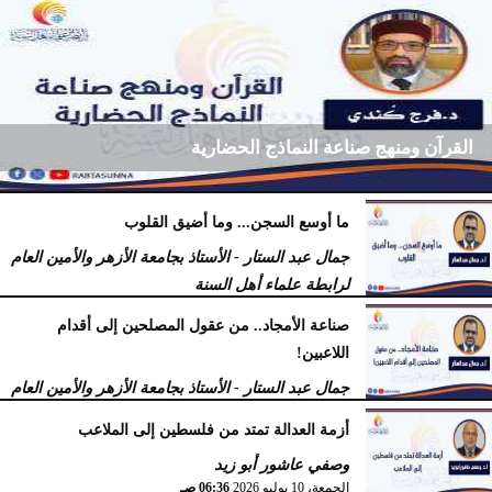
القرآن ومنهج صناعة النماذج الحضارية
ما أوسع السجن... وما أضيق القلوب
فرج كُندي - رئيس مركز الكُندي للدراسات والبحوث
جمال عبد الستار - الأستاذ بجامعة الأزهر والأمين العام
السبت، 18 يوليو 2026
09:14 مـ
لرابطة علماء أهل السنة
السبت، 18 يوليو 2026
12:29 مـ
صناعة الأمجاد.. من عقول المصلحين إلى أقدام
اللاعبين!
جمال عبد الستار - الأستاذ بجامعة الأزهر والأمين العام
لرابطة علماء أهل السنة
أزمة العدالة تمتد من فلسطين إلى الملاعب
الأربعاء، 15 يوليو 2026
09:08 صـ
وصفي عاشور أبو زيد
الجمعة، 10 يوليو 2026
06:36 صـ