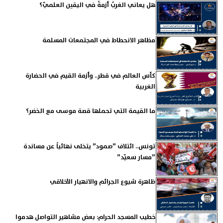
هل يعاني الغربُ أزمةً في اليقين العلميّ؟
مظاهر الانحطاط في المجتمعات المسلمة
كأس العالم في قطر.. وأزمة القيم في الحضارة
الغربية
ما القيمة التي تحملها قصة موسى مع الخضر؟
تونس.. ائتلاف ”صمود” يتخلى نهائياً عن مساندة
”مسار سعيّد”
ظاهرة شيوع الجرائم والانهيار الأخلاقي
خطيب المسجد الحرام: بعض مشاهير التواصل هدموا