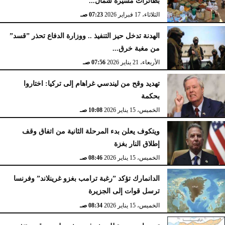
بطائرات مسيرة شمال...
الثلاثاء، 17 فبراير 2026
07:23 صـ
الهدنة تدخل حيز التنفيذ .. ووزارة الدفاع تحذر ”قسد”
من مغبة خرق...
الأربعاء، 21 يناير 2026
07:56 صـ
تهديد وقح من ليندسي غراهام إلى تركيا: اختاروا
بحكمة
الخميس، 15 يناير 2026
10:08 صـ
ويتكوف يعلن بدء المرحلة الثانية من اتفاق وقف
إطلاق النار بغزة
الخميس، 15 يناير 2026
08:46 صـ
الدانمارك تؤكد ”رغبة ترامب بغزو غرينلاند” وفرنسا
ترسل قوات إلى الجزيرة
الخميس، 15 يناير 2026
08:34 صـ