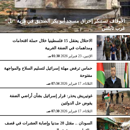
الأوقاف تستنكر إحراق مسجد أبو بكر الصديق في قرية ”تل”
غرب نابلس
الاحتلال يعتقل 15 فلسطينيا خلال حملة اقتحامات
ومداهمات في الضفة الغربية
الإثنين، 23 فبراير 2026
02:15 مـ
الإثنين، 23 فبراير 2026
01:30 مـ
حماس ترفض مهلة إسرائيل لتسليم السلاح والمواجهة
مفتوحة
الثلاثاء، 17 فبراير 2026
07:34 صـ
غوتيريش يحذر: قرار إسرائيل بشأن أراضي الضفة
يقوض حل الدولتين
الثلاثاء، 17 فبراير 2026
07:30 صـ
السودان .. مقتل 28 مدنيا وإصابة العشرات في قصف