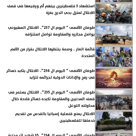
استشهاد 3 فلسطينيين بينهم أم ورضيعها في قصف
الاحتلال لمنزل بحي الدرج بغزة
طوفان الأقصى ” اليوم ال 237”.. الاحتلال الصهيوني
يواصل مجازره والمقاومة تواصل استنزافه
قائمة العار .. وصمة ينتظرها الاحتلال بقرار من الأمم
المتحدة
طوفان الأقصى ” اليوم ال 236”.. الاحتلال يتكبد خسائر
في رفح والإدانات الدولية لجرائمه تتزايد
طوفان الأقصى ” اليوم ال 235”.. الاحتلال يستمر في
قصف المدنيين والمقاومة تكبده خسائر فادحة خلال
محاولته التوغل
الاحتلال يمنع قنصلية إسبانيا بالقدس من تقديم
خدمتها للفلسطينيين
طوفان الأقصى ” اليوم ال 234”.. 35 شهيد إثر مجزرة