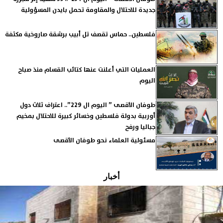
جديدة للاحتلال والمقاومة تحمل بايدن المسؤولية
فلسطين.. حماس تقصف تل أبيب برشقة صاروخية مكثفة
العمليات التي أعلنت عنها كتائب القسام منذ صباح
اليوم
طوفان الأقصى ” اليوم ال 229”.. اعتراف ثلاث دول
أوربية بدولة فلسطين وخسائر كبيرة للاحتلال بمخيم
جباليا ورفح
مسئولية العلماء نحو طوفان الأقصى
أخبار