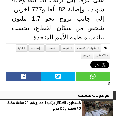
شهيدا، وإصابة 82 ألفا و777 آخرين،
إلى جانب نزوح نحو 1.7 مليون
شخص من سكان القطاع، بحسب
بيانات منظمة الأمم المتحدة.
طوفان الأقصى
شهيد
قصف
إصابات
غزة
الاحتلال
رفح
⇧
موضوعات متعلقة
فلسطين.. الاحتلال يرتكب 4 مجازر في 24 ساعة مخلفا
40 شهيد و150 جريح