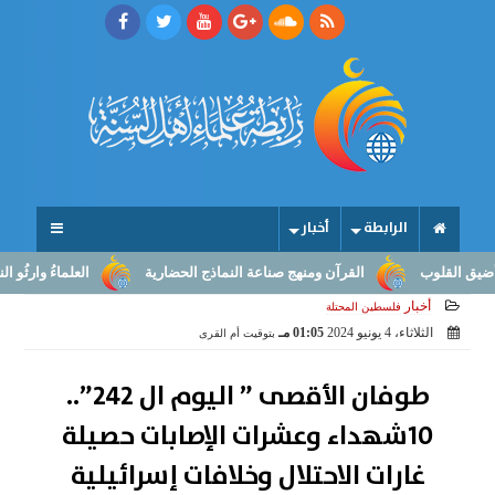
الرابطة
أخبار
قلوب
القرآن ومنهج صناعة النماذج الحضارية
العلماءُ وارثُو النبوّة:
أخبار
فلسطين المحتلة
الثلاثاء، 4 يونيو 2024
01:05 مـ
بتوقيت أم القرى
طوفان الأقصى ” اليوم ال 242”..
10شهداء وعشرات الإصابات حصيلة
غارات الاحتلال وخلافات إسرائيلية