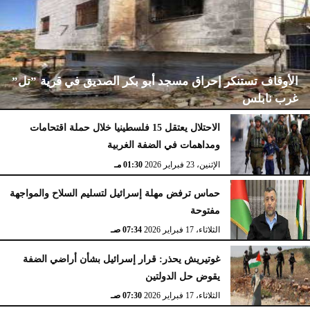
الأوقاف تستنكر إحراق مسجد أبو بكر الصديق في قرية ”تل”
غرب نابلس
الاحتلال يعتقل 15 فلسطينيا خلال حملة اقتحامات
ومداهمات في الضفة الغربية
الإثنين، 23 فبراير 2026
02:15 مـ
الإثنين، 23 فبراير 2026
01:30 مـ
حماس ترفض مهلة إسرائيل لتسليم السلاح والمواجهة
مفتوحة
الثلاثاء، 17 فبراير 2026
07:34 صـ
غوتيريش يحذر: قرار إسرائيل بشأن أراضي الضفة
يقوض حل الدولتين
الثلاثاء، 17 فبراير 2026
07:30 صـ