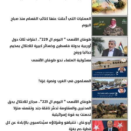
العمليات التي أعلنت عنها كتائب القسام منذ صباح
اليوم
طوفان الأقصى ” اليوم ال 229”.. اعتراف ثلاث دول
أوربية بدولة فلسطين وخسائر كبيرة للاحتلال بمخيم
جباليا ورفح
مسئولية العلماء نحو طوفان الأقصى
المسلمون في الغرب ونصرة غزة!
طوفان الأقصى ” اليوم ال 223”.. مجازر للاحتلال بحق
المدنيين والمقاومة تدمّر ناقلة جند وتقصف منزلا
تحصنت به قوة إسرائيلية
أردوغان : نتنياهو وشركاؤه سيُحاسبون بالإبادة عن كل
قطرة دم بغزة