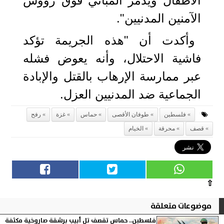
الأطفال ويدمر المباني فوق رؤوس
الآمنين المدنيين".
وأكدت أن "هذه الجريمة تؤكد
فاشية الاحتلال، وأنه يعوض فشله
عبر ممارسة الإرهاب بالقتل والإبادة
الجماعية ضد المدنيين العزل.
فلسطين
طوفان الأقصى
حماس
غزة
رفح
قصف
محرقة
الخيام
⇧
موضوعات متعلقة
فلسطين.. حماس تقصف تل أبيب برشقة صاروخية مكثفة