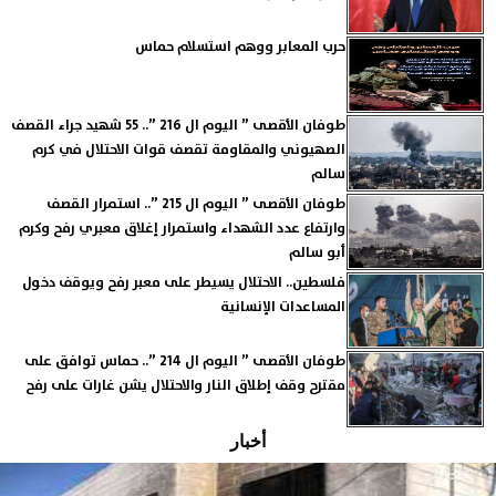
حرب المعابر ووهم استسلام حماس
طوفان الأقصى ” اليوم ال 216 ”.. 55 شهيد جراء القصف
الصهيوني والمقاومة تقصف قوات الاحتلال في كرم
سالم
طوفان الأقصى ” اليوم ال 215 ”.. استمرار القصف
وارتفاع عدد الشهداء واستمرار إغلاق معبري رفح وكرم
أبو سالم
فلسطين.. الاحتلال يسيطر على معبر رفح ويوقف دخول
المساعدات الإنسانية
طوفان الأقصى ” اليوم ال 214 ”.. حماس توافق على
مقترح وقف إطلاق النار والاحتلال يشن غارات على رفح
أخبار