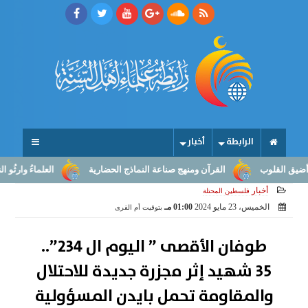
الرابطة
أخبار
لقلوب
القرآن ومنهج صناعة النماذج الحضارية
العلماءُ وارثُو النبوّة
أخبار
فلسطين المحتلة
الخميس، 23 مايو 2024
01:00 مـ
بتوقيت أم القرى
طوفان الأقصى ” اليوم ال 234”..
35 شهيد إثر مجزرة جديدة للاحتلال
والمقاومة تحمل بايدن المسؤولية