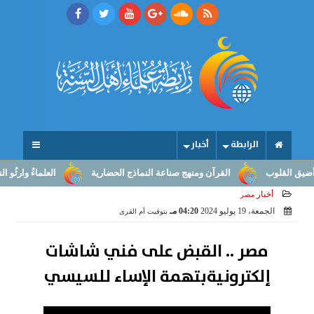
الرابطة
أخبار
لقلوب
القرآن ومنهج صناعة النماذج الحضارية
العلماءُ وارثُو النبوّة:
أخبار
مصر
الجمعة، 19 يوليو 2024
04:20 مـ
بتوقيت أم القرى
مصر .. القبض على فني شاشات
إلكترونيةبتهمة الإساء للسيسي