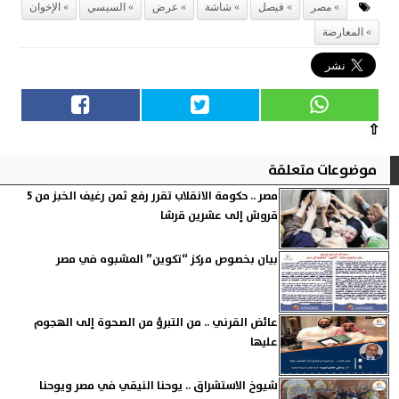
مصر
فيصل
شاشة
عرض
السيسي
الإخوان
المعارضة
⇧
موضوعات متعلقة
مصر .. حكومة الانقلاب تقرر رفع ثمن رغيف الخبز من 5
قروش إلى عشرين قرشا
بيان بخصوص مركز “تكوين” المشبوه في مصر
عائض القرني .. من التبرؤ من الصحوة إلى الهجوم
عليها
شيوخ الاستشراق .. يوحنا النيقي في مصر ويوحنا