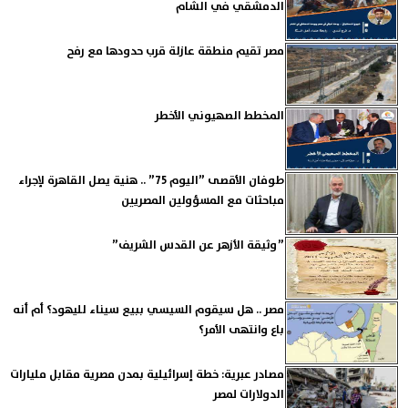
الدمشقي في الشام
مصر تقيم منطقة عازلة قرب حدودها مع رفح
المخطط الصهيوني الأخطر
طوفان الأقصى ”اليوم 75” .. هنية يصل القاهرة لإجراء
مباحثات مع المسؤولين المصريين
”وثيقة الأزهر عن القدس الشريف”
مصر .. هل سيقوم السيسي ببيع سيناء لليهود؟ أم أنه
باع وانتهى الأمر؟
مصادر عبرية: خطة إسرائيلية بمدن مصرية مقابل مليارات
الدولارات لمصر