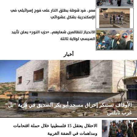
مصر.. فرد شرطة يطلق النار على فوج إسرائيلي في
الإسكندرية بشكل عشوائي
الانحياز للظالمين شعارهم.. «حزب النور» يعلن تأييد
السيسي لولاية ثالثة
أخبار
الأوقاف تستنكر إحراق مسجد أبو بكر الصديق في قرية ”تل”
غرب نابلس
الاحتلال يعتقل 15 فلسطينيا خلال حملة اقتحامات
ومداهمات في الضفة الغربية