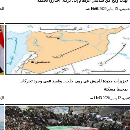
تهديد وقح من ليندسي غراهام إلى تركيا: اختاروا بحكمة
و
ميس، 15 يناير 2026
10:08 صـ
الخميس،
تعزيزات جديدة للجيش في ريف حلب.. وقسد تنفي وجود تحركات
ا
بمحيط مسكنة
ا
نين، 12 يناير 2026
11:03 مـ
الإثنين، 