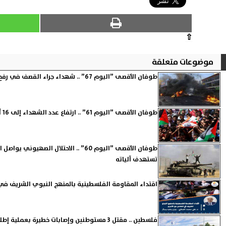
⇧
موضوعات متعلقة
طوفان الأقصى ”اليوم 67” .. شهداء جراء القصف في رفح والمقاومة تتصدى للاحتلال في جنين
طوفان الأقصى ”اليوم 61” .. ارتفاع عدد الشهداء إلى 16 ألف والاحتلال يواصل الاعتقالات بالضفة
طوفان الأقصى ”اليوم 60” .. الاحتلال الص
تستهدف آلياته
اقتداء المقاومة الفلسطينية بالمنهج النبوي الشريف في
فلسطين .. مقتل 3 مستوطنين وإصابات خطيرة بعملية إطلاق نار في القدس صباح اليوم