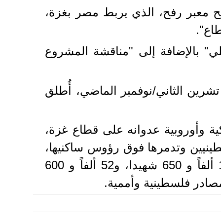
 معبر رفح، الذي يربط مصر بغزة،
اع".
ي" بالإضافة إلى "مناقشة المشروع
رين الثاني/نوفمبر الماضي، أُطلق
ية وأوروبية عدوانه على قطاع غزة،
طينيين وتدمرها فوق رؤوس ساكنيها،
ويمنع دخول الماء والغذاء والدواء والوقود، ما أدى لارتفاع حصيلة الضحايا إلى 19 ألفاً و 650 شهيدا، و52 ألفاً و 600
مصادر فلسطينية وأممية.