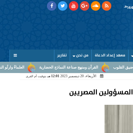
هـ
معهد إعداد الدعاة
من نحن
تقارير
قرآن ومنهج صناعة النماذج الحضارية
العلماءُ وارثُو النبوّة: من بلاغ الرسالة 
الأربعاء، 20 ديسمبر 2023
12:01 مـ
بتوقيت أم القرى