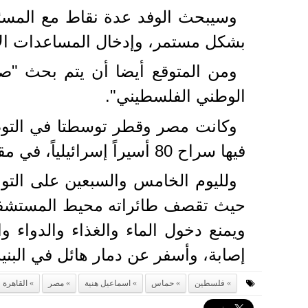
وسيبحث الوفد عدة نقاط مع المسئ
بشكل مستمر، وإدخال المساعدات الإنس
ومن المتوقع أيضا أن يتم بحث "صف
الوطني الفلسطيني".
وكانت مصر وقطر توسطتا في التوصل
فيها سراح 80 أسيراً إسرائيلياً، في مقابل 240 أسيراً فلسطينياً في "إسرائيل".
ولليوم الخامس والسبعين على التوا
حيث تقصف طائراته محيط المستشفيات 
إصابة، وأسفر عن دمار هائل في البني
فلسطين
حماس
اسماعيل هنية
مصر
القاهرة