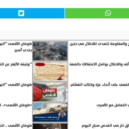
جندي أسير
”وثيقة الأزهر عن ا
هيوني يواصل القصف على أنحاء غزة وكتائب القسّام
طوفان الأقصى ”اليوم 59” .. مجازر إسرائيلية جديدة بمخيم البريج واعتقالات واس
 التعامل مع الأسرى
«طوفان الأقصى».. ال
طوفان الأقصى .. انت