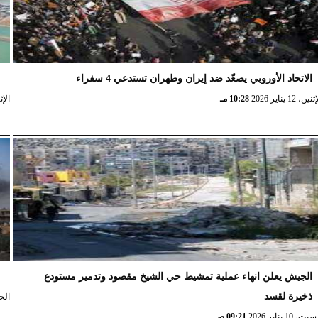
الاتحاد الأوروبي يصعّد ضد إيران وطهران تستدعي 4 سفراء
ا
نين، 12 يناير 2026
10:28 مـ
الإثنين، 
الجيش يعلن انهاء عملية تمشيط حي الشيخ مقصود وتدمير مستودع
ش
ذخيرة لقسد
الخميس،
ت، 10 يناير 2026
09:21 صـ