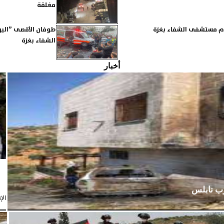
مغلقة
حام مستشفى الشفاء بغزة
الشفاء بغزة
أخبار
رب نابلس
الإثنين،