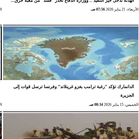
الهدنة تدخل حيز التنفيذ .. ووزارة الدفاع تحذر ”قسد” من مغبة خرق...
الأربعاء، 21 يناير 2026
07:56 صـ
الخ
الدانمارك تؤكد ”رغبة ترامب بغزو غرينلاند” وفرنسا ترسل قوات إلى
الجزيرة
الخميس، 15 يناير 2026
08:34 صـ
الإث