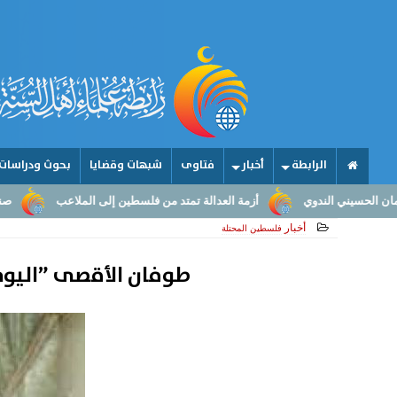
الرابطة
أخبار
فتاوى
شبهات وقضايا
بحوث ودراسات
أزمة العدالة تمتد من فلسطين إلى الملاعب
صناعة الأمجاد.. من عقول ا
أخبار
فلسطين المحتلة
طوفان الأقصى ”اليوم 75” .. هنية يصل القاهرة لإجراء مباحثات مع المسؤولين ال