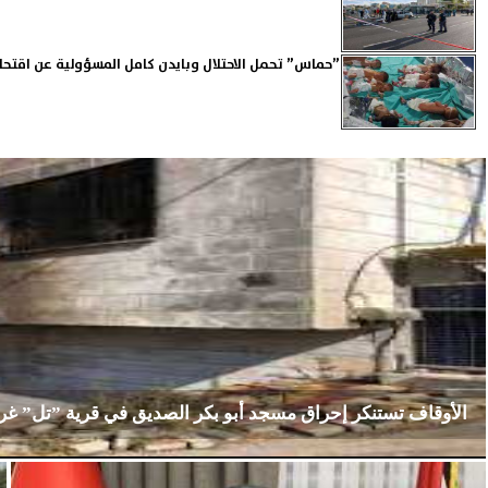
”حماس” تحمل الاحتلال وبايدن كامل المسؤولية عن اقت
الأوقاف تستنكر إحراق مسجد أبو بكر الصديق في قرية ”تل” غ