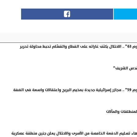
طوفان الأقصى ”اليوم 63” .. الاحتلال يكثف غاراته على القطاع والقسّام تحبط محاولة تحرير
لقدس الشريف”
عة في الضفة
منطلقات والمآلات
هاء تسليم الدفعة الخامسة من الأسرى والاحتلال يعلن جنين منطقة عسكرية