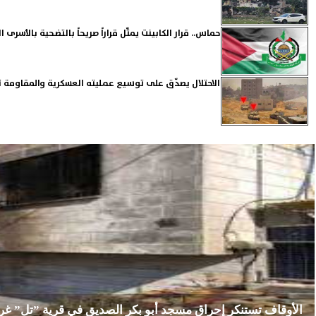
حماس.. قرار الكابينت يمثّل قراراً صريحاً بالتضحية بالأسرى ال
الاحتلال يصدّق على توسيع عمليته العسكرية والمقاومة
الأوقاف تستنكر إحراق مسجد أبو بكر الصديق في قرية ”تل” غ