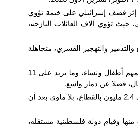
اصر بخان يونس 10 شهداء بينهم أطفال ونساء و12 مصابا، إثر قصف إسرائيلي على خيمة تؤوي
حيث تؤوي آلاف العائلات النازحة،
لتجويع والتدمير والتهجير القسري، متجاهلة
وخلفت الإبادة، بدعم أمريكي، أكثر من 179 ألف فلسطيني بين قتيل وجريح معظمهم أطفال ونساء، وما يزيد على 11
ال، فضلا عن دمار واسع.
وتحاصر إسرائيل غزة منذ 18 عاما، وبات نحو 1.5 مليون فلسطيني من أصل حوالي 2.4 مليون بالقطاع، بلا مأوى بعد أن
نها وقيام دولة فلسطينية مستقلة،