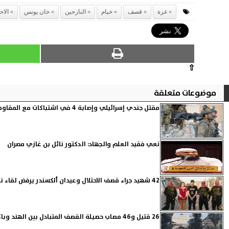
غزة
قصف
خيام
النازحين
خان يونس
الاح
⇧
موضوعات متعلقة
مقتل جندي إسرائيلي وإصابة 4 في اشتباكات مع المقاومة شمالي غزة
نعي فقيد العلم والجهاد: الدكتور نائل بن غازي مصران
42 شهيد جراء قصف الاحتلال وعيدان ألكسندر يرفض لقاء نتنياهو
26 قتيل و46 مصاب حصيلة القصف المتبادل بين الهند وباكستان