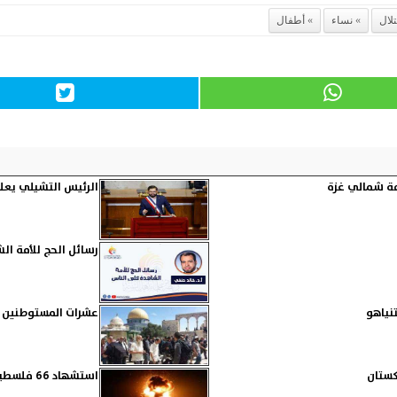
تلال
نساء
أطفال
الرئيس التشيلي يعلن
رسائل الحج للأمة ال
عشرات المستوطنين ي
استشهاد 66 فلسطينيا جراء قصف الاحتلال والقسام توقع قوة صهيونية بحقل ألغام