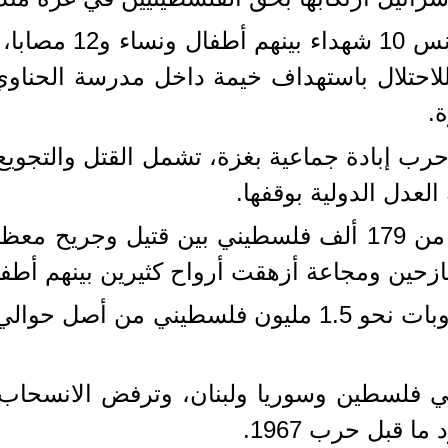
ووصل إلى مستشفى ن
احتلال باستهداف خيمة داخل مدرسة الحناوي، 
.
، تشن إسرائيل حرب إبادة جماعية بغزة، تشمل القتل وا
العدل الدولية بوقفها.
ازحين ومجاعة أزهقت أرواح كثيرين بينهم أطف
 فلسطين وسوريا ولبنان، وترفض الانسحاب م
 قبل حرب 1967.