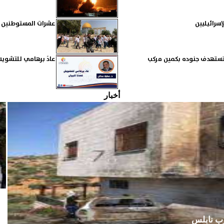
إسرائيليين
عشرات المستوطنين ي
 تستهدف جنوده بكمين مركب
عادَ برهامي للتشويش 
أخبار
رب نابلس