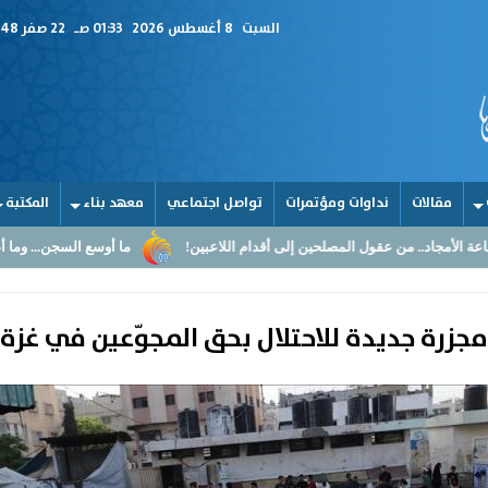
السبت
8 أغسطس 2026
01:33 صـ
22 صفر 1448
مقالات
نداوات ومؤتمرات
تواصل اجتماعي
معهد بناء
المكتبة
لمصلحين إلى أقدام اللاعبين!
ما أوسع السجن... وما أضيق القلوب
ال
مجزرة جديدة للاحتلال بحق المجوّعين في غزة