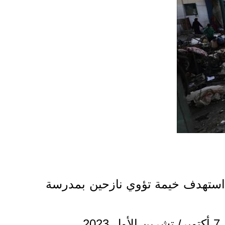
نساء، بقصف جوي استهدف خيمة تؤوي نازحين بمدرسة
.