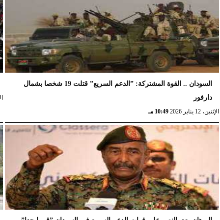
السودان .. القوة المشتركة: ”الدعم السريع” قتلت 19 شخصا بشمال
دارفور
الإث
الإثنين، 12 يناير 2026
10:49 مـ