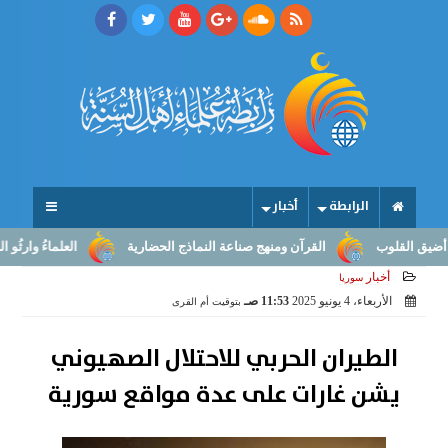
الرابطة
أخبار
القلوب
القرآن ومنهج صناعة النماذج الحضارية
العلماءُ وارثُو النبوّ
أخبار
سوريا
الأربعاء، 4 يونيو 2025
11:53 صـ
بتوقيت أم القرى
الطيران الحربي للاحتلال الصهيوني
يشن غارات على عدة مواقع سورية