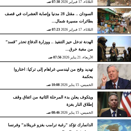
الثلاثاء، 17 فبراير 2026
07:30 صـ
السودان .. مقتل 28 مدنيا وإصابة العشرات في قصف
بطائرات مسيرة شمال...
الثلاثاء، 17 فبراير 2026
07:23 صـ
الهدنة تدخل حيز التنفيذ .. ووزارة الدفاع تحذر ”قسد”
من مغبة خرق...
الأربعاء، 21 يناير 2026
07:56 صـ
تهديد وقح من ليندسي غراهام إلى تركيا: اختاروا
بحكمة
الخميس، 15 يناير 2026
10:08 صـ
ويتكوف يعلن بدء المرحلة الثانية من اتفاق وقف
إطلاق النار بغزة
الخميس، 15 يناير 2026
08:46 صـ
الدانمارك تؤكد ”رغبة ترامب بغزو غرينلاند” وفرنسا