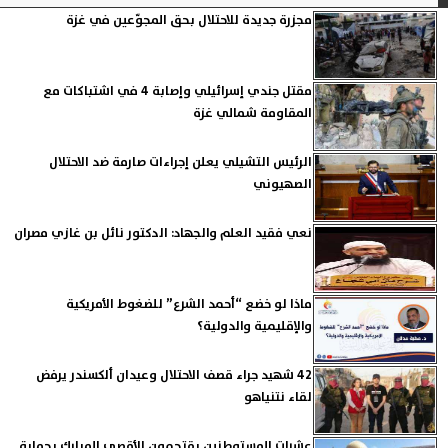
مجزرة جديدة للاحتلال بحق المجوّعين في غزة
مقتل جندي إسرائيلي وإصابة 4 في اشتباكات مع
المقاومة شمالي غزة
الرئيس التشيلي يعلن إجراءات صارمة ضد الاحتلال
الصهيوني
نعي فقيد العلم والجهاد: الدكتور نائل بن غازي مصران
ماذا لو خضع “أحمد الشرع” للضغوط الأمريكية
والإقليمية والدولية؟
42 شهيد جراء قصف الاحتلال وعيدان ألكسندر يرفض
لقاء نتنياهو
عشرات المستوطنين يقتحمون الأقصى المبارك بحماية