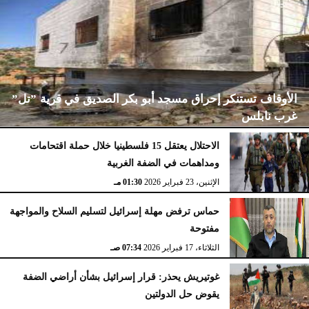
الأوقاف تستنكر إحراق مسجد أبو بكر الصديق في قرية ”تل”
غرب نابلس
الاحتلال يعتقل 15 فلسطينيا خلال حملة اقتحامات
ومداهمات في الضفة الغربية
الإثنين، 23 فبراير 2026
02:15 مـ
الإثنين، 23 فبراير 2026
01:30 مـ
حماس ترفض مهلة إسرائيل لتسليم السلاح والمواجهة
مفتوحة
الثلاثاء، 17 فبراير 2026
07:34 صـ
غوتيريش يحذر: قرار إسرائيل بشأن أراضي الضفة
يقوض حل الدولتين