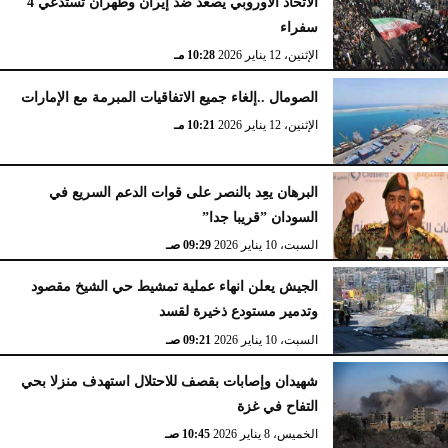
الاتحاد الأوروبي يصعّد ضد إيران وطهران تستدعي 4
سفراء
الإثنين، 12 يناير 2026
10:28 مـ
الصومال ..إلغاء جميع الاتفاقيات المبرمة مع الإمارات
الإثنين، 12 يناير 2026
10:21 مـ
البرهان يعِد بالنصر على قوات الدعم السريع في
السودان ”قريبا جدا”
السبت، 10 يناير 2026
09:29 صـ
الجيش يعلن انهاء عملية تمشيط حي الشيخ مقصود
وتدمير مستودع ذخيرة لقسد
السبت، 10 يناير 2026
09:21 صـ
شهيدان وإصابات بقصف للاحتلال استهدف منزلا بحي
التفاح في غزة
الخميس، 8 يناير 2026
10:45 صـ