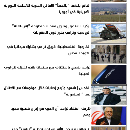
الناتو يكشف ”بالخطأ” الأماكن السرية للأسلحة النووية
الأمريكية في أوروبا
تركيا.. استمرار وصول معدات منظومة ”إس-400”
الروسية وترامب يقرر فرض العقوبات
الخارجية الفلسطينية: فريق ترامب يشارك ميدانيا في
تهويد القدس
ترامب يسمح باستئناف بيع منتجات بلاده لشركة هواوي
الصينية
القدس | شهيد وأربع إصابات خلال مواجهات مع الاحتلال
في ”العيسوية”
ظريف: اعتقاد ترامب أن الحرب مع إيران قصيرة مجرد
وهم
نتنياهو يضع حجر الأساس لمستوطنة ”ترامب” في