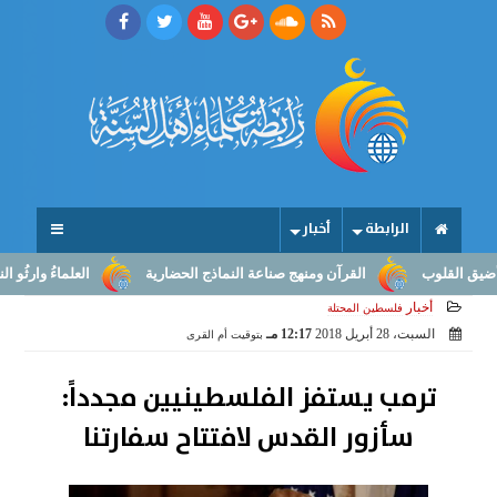
الرابطة
أخبار
قلوب
القرآن ومنهج صناعة النماذج الحضارية
العلماءُ وارثُو النبوّة:
أخبار
فلسطين المحتلة
السبت، 28 أبريل 2018
12:17 مـ
بتوقيت أم القرى
ترمب يستفز الفلسطينيين مجدداً:
سأزور القدس لافتتاح سفارتنا