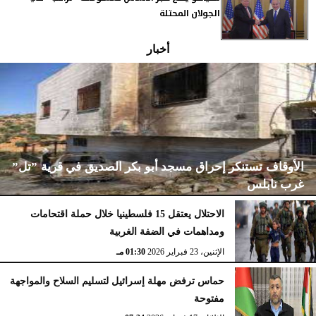
الجولان المحتلة
أخبار
الأوقاف تستنكر إحراق مسجد أبو بكر الصديق في قرية ”تل”
غرب نابلس
الاحتلال يعتقل 15 فلسطينيا خلال حملة اقتحامات
ومداهمات في الضفة الغربية
الإثنين، 23 فبراير 2026
02:15 مـ
الإثنين، 23 فبراير 2026
01:30 مـ
حماس ترفض مهلة إسرائيل لتسليم السلاح والمواجهة
مفتوحة