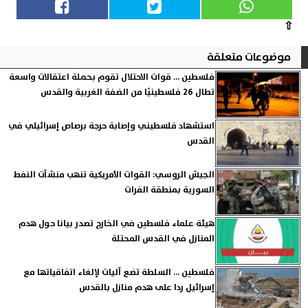
⇧
موضوعات متعلقة
فلسطين ... قوات الاحتلال تقوم بحملة اعتقالات واسعة
تطال 26 فلسطينيًا من الضفة الغربية والقدس
استشهاد فلسطيني وإصابة حرجة برصاص إسرائيلي في
القدس
الجيش الروسي: القوات الأمريكية تنهب منشآت النفط
السورية بمنطقة الفرات
هيئة علماء فلسطين في الخارج تصدر بيانا حول هدم
المنازل في ‏القدس المحتلة
فلسطين ... السلطة تضع آليات لإلغاء اتفاقياتها مع
إسرائيل ردا على هدم منازل بالقدس