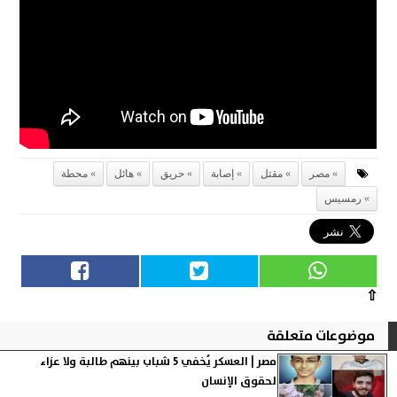
مصر
مقتل
إصابة
حريق
هائل
محطة
رمسيس
⇧
موضوعات متعلقة
مصر | العسكر يُخفي 5 شباب بينهم طالبة ولا عزاء
لحقوق الإنسان