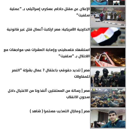
الإعلان عن مقتل حاخام عسكري إسرائيلي بـ ”عملية
سلفيت”
الخارجية الأمريكية: مصر ارتكبت أعمال قتل غير قانونية
استشهاد فلسطيني وإصابة العشرات في مواجهات مع
الاحتلال بـ ”سلفيت”
مصر | تنديد حقوقي باعتقال 7 عمال بشركة ”النصر
للمقاولات
مصر | رسالة من المعتقلين: أنقذونا من الاغتيال داخل
سجون الانقلاب
مصر | ومازال التعذيب مستمرا ( شاهد )