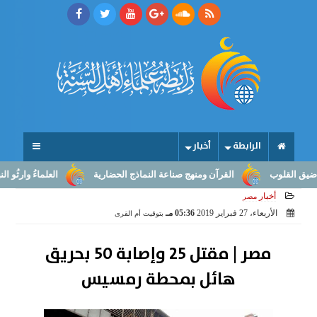
الرابطة
أخبار
لوب
القرآن ومنهج صناعة النماذج الحضارية
العلماءُ وارثُو النبوّة: م
أخبار
مصر
الأربعاء، 27 فبراير 2019
05:36 مـ
بتوقيت أم القرى
مصر | مقتل 25 وإصابة 50 بحريق
هائل بمحطة رمسيس