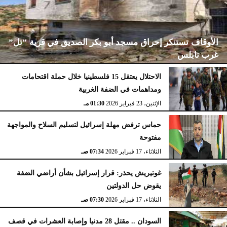
الأوقاف تستنكر إحراق مسجد أبو بكر الصديق في قرية ”تل”
غرب نابلس
الاحتلال يعتقل 15 فلسطينيا خلال حملة اقتحامات
ومداهمات في الضفة الغربية
الإثنين، 23 فبراير 2026
02:15 مـ
الإثنين، 23 فبراير 2026
01:30 مـ
حماس ترفض مهلة إسرائيل لتسليم السلاح والمواجهة
مفتوحة
الثلاثاء، 17 فبراير 2026
07:34 صـ
غوتيريش يحذر: قرار إسرائيل بشأن أراضي الضفة
يقوض حل الدولتين
الثلاثاء، 17 فبراير 2026
07:30 صـ
السودان .. مقتل 28 مدنيا وإصابة العشرات في قصف