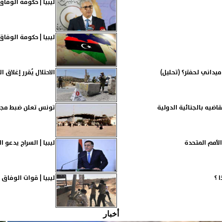
ليبيا | حكومة الوفاق
ليبيا | حكومة الوفا
يداني لحفتر؟ (تحليل)
الاحتلال يُقرر إغلاق الضفة وغزة 8 أيام بح
قاضيه بالجنائية الدولية
تونس تعلن ضبط مجم
لأمم المتحدة
ليبيا | السراج يدعو 
 ؟
ليبيا | قوات الوفاق
أخبار