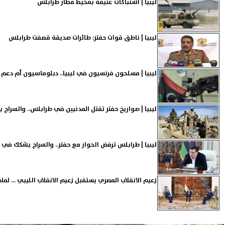
ليبيا | اشتباكات عنيفة بمحيط مطار طرابلس
ليبيا | ناطق قوات حفتر: طائرات صديقة قصفت طرابلس
ليبيا | مسلحون فرنسيون في ليبيا.. دبلوماسيون أم دعم م
ليبيا | صواريخ حفتر تقتل المدنيين في طرابلس.. والسراج ي
ليبيا | طرابلس ترفض الحوار مع حفتر.. والسراج يشكك في ا
زعيم الانقلاب المصري يستقبل زعيم الانقلاب الليبي ... لماذا