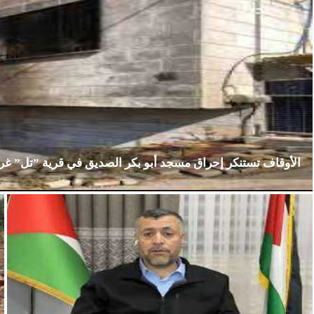
الأوقاف تستنكر إحراق مسجد أبو بكر الصديق في قرية ”تل” غ
الإثنين، 23 فبراير 2026
02:15 مـ