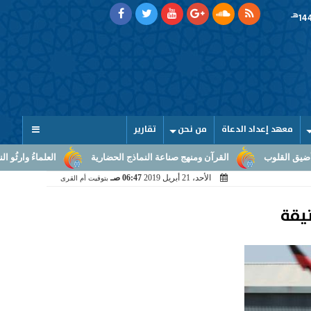
هـ
معهد إعداد الدعاة
من نحن
تقارير
القرآن ومنهج صناعة النماذج الحضارية
العلماءُ وارثُو النبوّة: من بلاغ الرسال
الأحد، 21 أبريل 2019
06:47 صـ
بتوقيت أم القرى
يقة