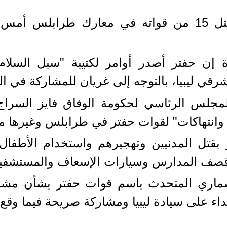
وقد أكدت مواقع موالية لحفتر مقتل 15 من قواته في معا
 إن حفتر أصدر أوامر لكتيبة "سبل السلام"
رقي ليبيا، بالتوجه إلى غريان للمشاركة في 
جلس الرئاسي لحكومة الوفاق فايز السراج
وانتهاكات" لقوات حفتر في طرابلس وغيرها م
بقتل المدنيين وتهجيرهم واستخدام الأطفال 
قصف المدارس وسيارات الإسعاف والمستشفي
مسماري المتحدث باسم قوات حفتر بشأن مشا
ء على سيادة ليبيا ومشاركة صريحة فيما وقع 