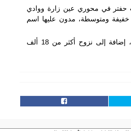
ات حفتر في محوري عين زارة ووادي
خفيفة ومتوسطة، مدون عليها اسم
في غضون ذلك، أعلنت منظمة الصحة العالمية سقوط 220 قتيلا و1066 جريحا، إضافة إلى نزوح أكثر من 18 ألف