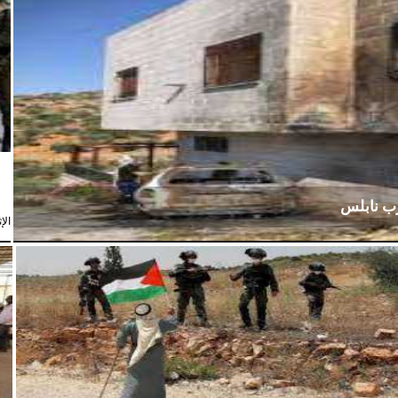
رب نابلس
الإثنين،