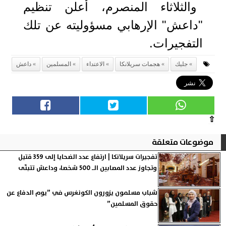
والثلاثاء المنصرم، أعلن تنظيم
"داعش" الإرهابي مسؤوليته عن تلك
التفجيرات.
جليك
هجمات سريلانكا
الاعتداء
المسلمين
داعش
⇧
موضوعات متعلقة
تفجيرات سريلانكا | ارتفاع عدد الضحايا إلى 359 قتيل
وتجاوز عدد المصابين الـ 500 شخصا، وداعش تتبنّى
شباب مسلمون يزورون الكونغرس في ”يوم الدفاع عن
حقوق المسلمين”