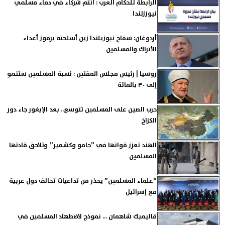
الرابطة للحكام العرب : أنتم شركاء في دماء مسلمي
نيوززلندا
أردوغان: سفاح نيوزيلندا زين أسلحته برموز أعداء
الأتراك والمسلمين
روسيا | رئيس مجلس المفتين : نسبة المسلمين ستنمو
إلى ٣٠ بالمائة
حرب الصين على المسلمين تتوسع.. بعد الإيغور جاء دور
الكزاخ
الهند تعزز قواتها في ”جامو وكشمير” وتلاحق قادتها
المسلمين
“علماء المسلمين” يحذر من تداعيات تحالف دول عربية
مع إسرائيل
قاليمبك شاهمان ... نموذج لاضطهاد المسلمين في