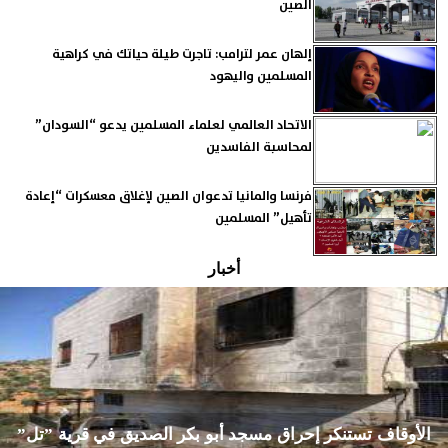
الصين
إلهان عمر لترامب: تاجرت طيلة حياتك في كراهية
المسلمين واليهود
الاتحاد العالمي لعلماء المسلمين يدعو “السودان”
لمحاسبة الفاسدين
فرنسا والمانيا تدعوان الصين لإغلاق معسكرات “إعادة
تأهيل” المسلمين
أخبار
الأوقاف تستنكر إحراق مسجد أبو بكر الصديق في قرية ”تل”