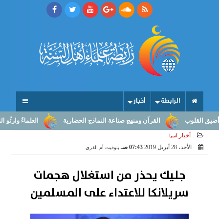
الرابطة
أخبار
لقلوب
القرآن ومنهج صناعة النماذج الحضارية
العلماءُ وارثُو النبوّة:
أخبار
آسيا
الأحد، 28 أبريل 2019
07:43 صـ
بتوقيت أم القرى
جليك يحذر من استغلال هجمات
سريلانكا للاعتداء على المسلمين