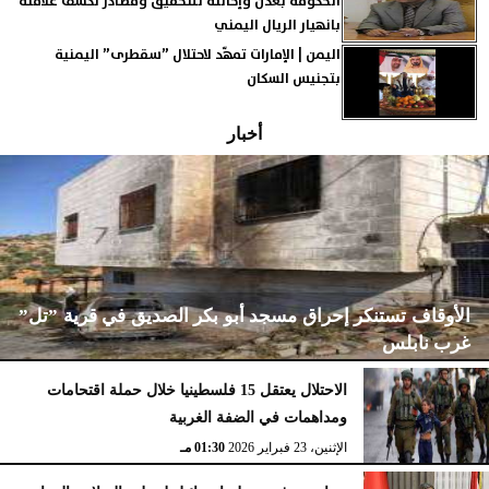
الحكومة بعدن وإحالته للتحقيق ومصادر تكشف علاقته
بانهيار الريال اليمني
اليمن | الإمارات تمهّد لاحتلال ”سقطرى” اليمنية
بتجنيس السكان
أخبار
الأوقاف تستنكر إحراق مسجد أبو بكر الصديق في قرية ”تل”
غرب نابلس
الاحتلال يعتقل 15 فلسطينيا خلال حملة اقتحامات
ومداهمات في الضفة الغربية
الإثنين، 23 فبراير 2026
02:15 مـ
الإثنين، 23 فبراير 2026
01:30 مـ