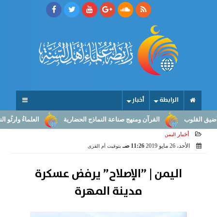
الرابطة
أخبار
قلوب
القرآن ومنهج صناعة النماذج الحضارية
العلماءُ وارثُو النبوّة:
أخبار
اليمن
الأحد، 26 مايو 2019
11:26 صـ
بتوقيت أم القرى
اليمن | ”الإصلاح” يرفض عسكرة
مدينة المهرة