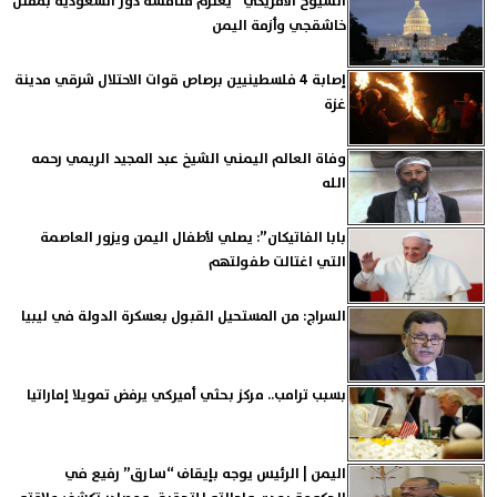
الشيوخ الأمريكي” يعتزم مناقشة دور السعودية بمقتل
خاشقجي وأزمة اليمن
إصابة 4 فلسطينيين برصاص قوات الاحتلال شرقي مدينة
غزة
وفاة العالم اليمني الشيخ عبد المجيد الريمي رحمه
الله
بابا الفاتيكان”: يصلي لأطفال اليمن ويزور العاصمة
التي اغتالت طفولتهم
السراج: من المستحيل القبول بعسكرة الدولة في ليبيا
بسبب ترامب.. مركز بحثي أميركي يرفض تمويلا إماراتيا
اليمن | الرئيس يوجه بإيقاف ‘‘سارق’’ رفيع في