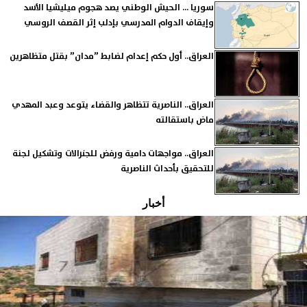
سوريا ... الحيش الوطني يصد هجوم ميليشيا الأسد
وإيقاف الدوام المدرسي بإدلب إثر القصف الروسي
العراق.. أول حكم إعدام لضابط ”مدان” بقتل متظاهرين
العراق.. الناصرية تتظاهر والقضاء يتوعد وعبد المهدي
ماض باستقالته
العراق.. مواجهات دامية ورفض للجنرالات وتشكيل لجنة
للتحقيق بأحداث الناصرية
أخبار