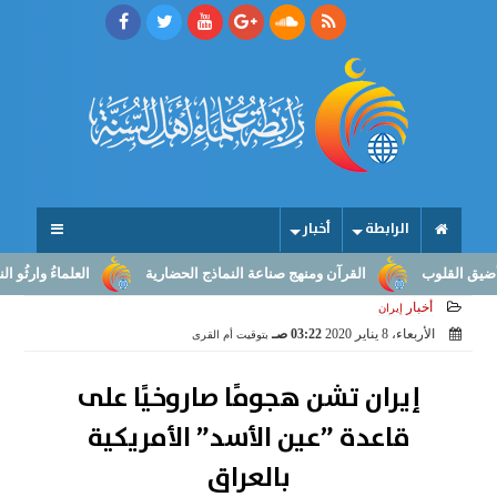
الرابطة
أخبار
قلوب
القرآن ومنهج صناعة النماذج الحضارية
العلماءُ وارثُو النبوّة:
أخبار
إيران
الأربعاء، 8 يناير 2020
03:22 صـ
بتوقيت أم القرى
إيران تشن هجومًا صاروخيًا على
قاعدة ”عين الأسد” الأمريكية
بالعراق