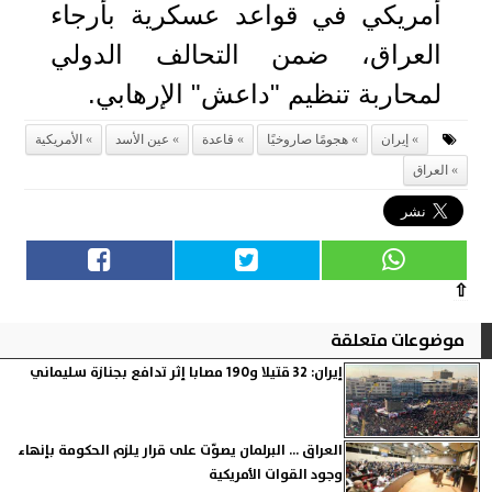
أمريكي في قواعد عسكرية بأرجاء
العراق، ضمن التحالف الدولي
لمحاربة تنظيم "داعش" الإرهابي.
إيران
هجومًا صاروخيًا
قاعدة
عين الأسد
الأمريكية
العراق
⇧
موضوعات متعلقة
إيران: 32 قتيلا و190 مصابا إثر تدافع بجنازة سليماني
العراق ... البرلمان يصوّت على قرار يلزم الحكومة بإنهاء
وجود القوات الأمريكية