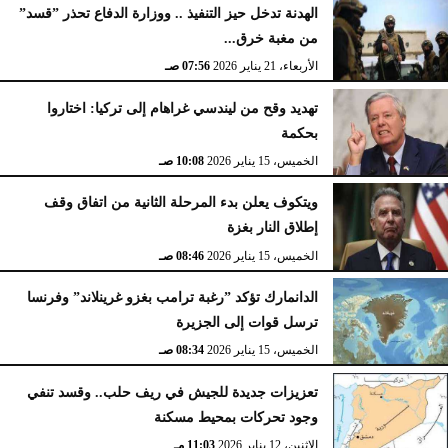
الهدنة تدخل حيز التنفيذ .. ووزارة الدفاع تحذر ”قسد”
من مغبة خرق...
الأربعاء، 21 يناير 2026
07:56 صـ
تهديد وقح من ليندسي غراهام إلى تركيا: اختاروا
بحكمة
الخميس، 15 يناير 2026
10:08 صـ
ويتكوف يعلن بدء المرحلة الثانية من اتفاق وقف
إطلاق النار بغزة
الخميس، 15 يناير 2026
08:46 صـ
الدانمارك تؤكد ”رغبة ترامب بغزو غرينلاند” وفرنسا
ترسل قوات إلى الجزيرة
الخميس، 15 يناير 2026
08:34 صـ
تعزيزات جديدة للجيش في ريف حلب.. وقسد تنفي
وجود تحركات بمحيط مسكنة
الإثنين، 12 يناير 2026
11:03 مـ