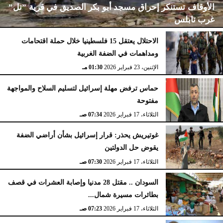
الأوقاف تستنكر إحراق مسجد أبو بكر الصديق في قرية ”تل”
غرب نابلس
الاحتلال يعتقل 15 فلسطينيا خلال حملة اقتحامات
ومداهمات في الضفة الغربية
الإثنين، 23 فبراير 2026
02:15 مـ
الإثنين، 23 فبراير 2026
01:30 مـ
حماس ترفض مهلة إسرائيل لتسليم السلاح والمواجهة
مفتوحة
الثلاثاء، 17 فبراير 2026
07:34 صـ
غوتيريش يحذر: قرار إسرائيل بشأن أراضي الضفة
يقوض حل الدولتين
الثلاثاء، 17 فبراير 2026
07:30 صـ
السودان .. مقتل 28 مدنيا وإصابة العشرات في قصف
بطائرات مسيرة شمال...
الثلاثاء، 17 فبراير 2026
07:23 صـ