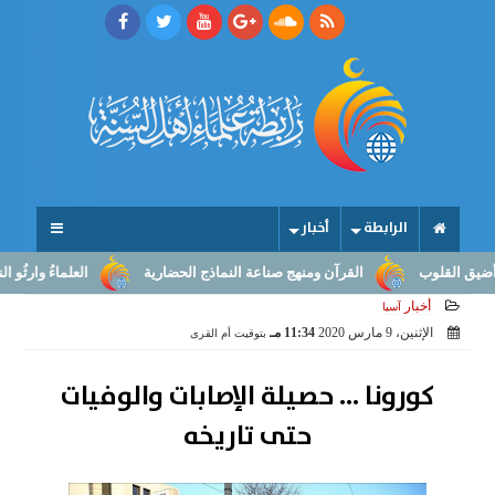
الرابطة
أخبار
لوب
القرآن ومنهج صناعة النماذج الحضارية
العلماءُ وارثُو النبوّة: 
أخبار
آسيا
الإثنين، 9 مارس 2020
11:34 مـ
بتوقيت أم القرى
كورونا ... حصيلة الإصابات والوفيات
حتى تاريخه