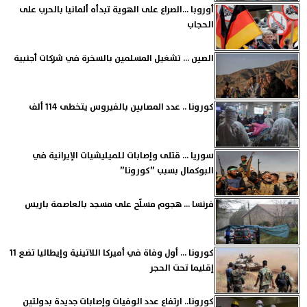
أوروبا ...الصراع على الهوية تبدأه ألمانيا بالحرب على
الحجاب
الصين ... تشغيل المسلمين بالسخرة في شركات أجنبية
كورونا .. عدد المصابين بالفيروس يتخطى 114 ألف
سوريا ... قتلى وإصابات للميليشيات الإيرانية في
البوكمال بسبب ”كورونا”
فرنسا ... هجوم مسلّح على مسجد بالعاصمة باريس
كورونا ... أول وفاة في أميركا اللاتينية وإيطاليا تضع 11
إقليما تحت الحجر
كورونا.. ارتفاع عدد الوفيات وإصابات جديدة بدولتين