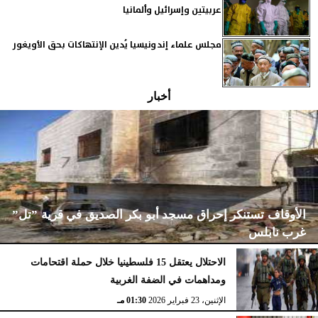
عربيتين وإسرائيل وألمانيا
مجلس علماء إندونيسيا يُدين الإنتهاكات بحق الأويغور
أخبار
الأوقاف تستنكر إحراق مسجد أبو بكر الصديق في قرية ”تل”
غرب نابلس
الاحتلال يعتقل 15 فلسطينيا خلال حملة اقتحامات
ومداهمات في الضفة الغربية
الإثنين، 23 فبراير 2026
02:15 مـ
الإثنين، 23 فبراير 2026
01:30 مـ