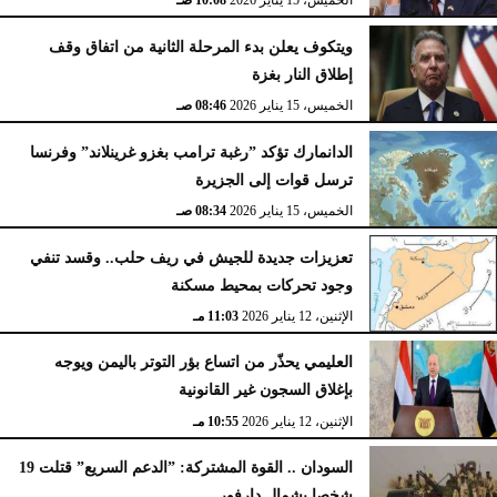
الخميس، 15 يناير 2026
10:08 صـ
ويتكوف يعلن بدء المرحلة الثانية من اتفاق وقف
إطلاق النار بغزة
الخميس، 15 يناير 2026
08:46 صـ
الدانمارك تؤكد ”رغبة ترامب بغزو غرينلاند” وفرنسا
ترسل قوات إلى الجزيرة
الخميس، 15 يناير 2026
08:34 صـ
تعزيزات جديدة للجيش في ريف حلب.. وقسد تنفي
وجود تحركات بمحيط مسكنة
الإثنين، 12 يناير 2026
11:03 مـ
العليمي يحذّر من اتساع بؤر التوتر باليمن ويوجه
بإغلاق السجون غير القانونية
الإثنين، 12 يناير 2026
10:55 مـ
السودان .. القوة المشتركة: ”الدعم السريع” قتلت 19
شخصا بشمال دارفور