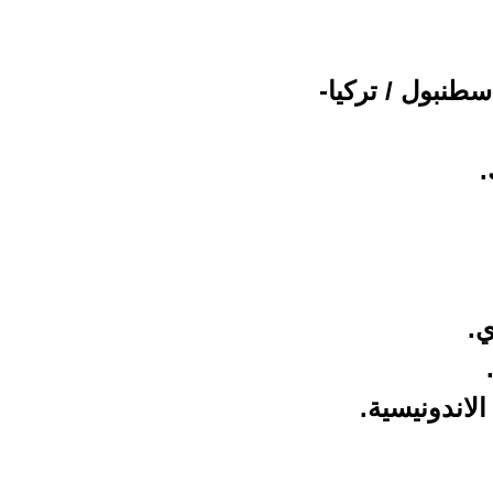
طنبول / تركيا-
.
ي.
لاندونيسية.