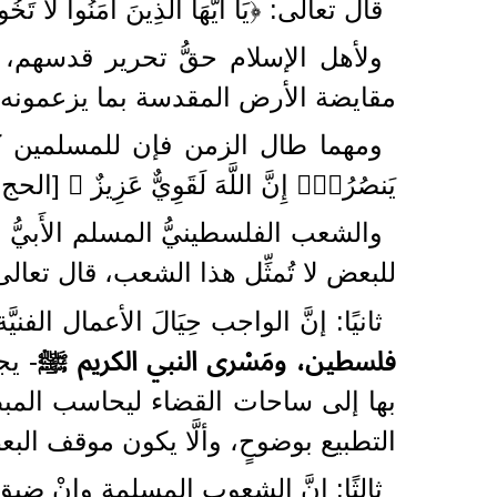
قال تعالى: ﴿يَا أَيُّهَا الَّذِينَ آمَنُوا لَا تَخُونُ
ولأهل الإسلام حقُّ تحرير قدسهم، 
مقايضة الأرض المقدسة بما يزعمونه سل
ومهما طال الزمن فإن للمسلمين كَرَّ
يَنصُرُهُۗ إِنَّ اللَّهَ لَقَوِيٌّ عَزِيزٌ ﴾ [الحج: 40]
والشعب الفلسطينيُّ المسلم الأَبيّ
للبعض لا تُمثِّل هذا الشعب، قال تعالى: ﴿وَالْمُؤ
ثانيًا: إنَّ الواجب حِيَالَ الأعمال ال
فلسطين، ومَسْرى النبي الكريم ﷺ
- يج
بها إلى ساحات القضاء ليحاسب المب
التطبيع بوضوحٍ، وألَّا يكون موقف الب
ثالثًا: إنَّ الشعوب المسلمة وإنْ ضيق