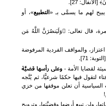
نَ﴾ [الأنفال: 27].
يح لهم ما يسمَّى بـ «
التطبيع
»، أو
 تعالى: ﴿وَلَيَنصُرَنَّ اللَّهُ مَن
اعتزاز، والمواقف الفردية المرفوضة
توبة: 71].
سيئة لقضايا الأمة -
وعلى رأسها قضيَّة
ء لتقول فيها حكمًا شرعيًّا، ثم يُتَّجه
 السياسية أن تعلن موقفها من خزي
!
ها، ولن تبيع أرضها وقضيَّتها، وترويج