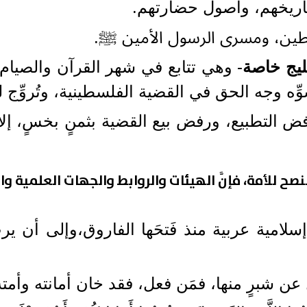
تاريخهم، وأصول حضارتهم.
طين، ومسرى الرسول الأمين ﷺ.
ليج خاصة
- وهي تتابع في شهر القرآن والصيام كيدً
ِه وجه الحق في القضية الفلسطينية، وتُروِّج لل
فض التطبيع، ورفض بيع القضية بثمنٍ بخسٍ، إلا 
ة النصح للأمة، فإنَّ الهيئات والروابط والجهات العلمية 
لامية عربية منذ فَتحَها الفاروق،وإلى أن يرث 
زل عن شبرٍ منها، فمَن فعل، فقد خان أمانته وأمته