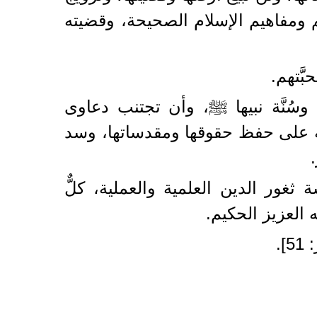
يم ومفاهيم الإسلام الصحيحة، وقضيته
َّتهم.
 وسُنَّة نبيها ﷺ، وأن تجتنب دعاوى
ابطة على حفظ حقوقها ومقدساتها، وسد
 ثغور الدين العلمية والعملية، كلٌّ
ه العزيز الحكيم.
].