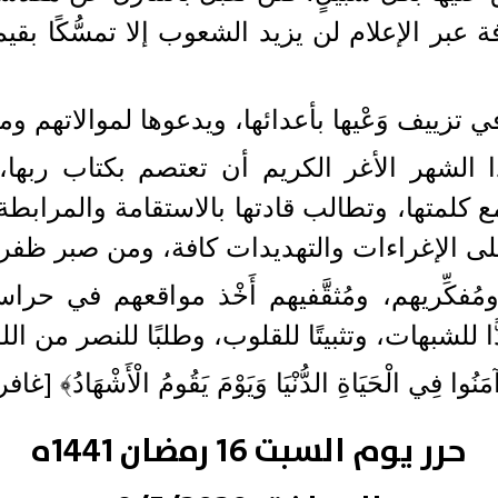
عبر الإعلام لن يزيد الشعوب إلا تمسُّكًا بق
يف وَعْيها بأعدائها، ويدعوها لموالاتهم ومحب
ا الشهر الأغر الكريم أن تعتصم بكتاب ربها،
جمع كلمتها، وتطالب قادتها بالاستقامة والمر
 على الإغراءات والتهديدات كافة، ومن صبر ظفر.
فكِّريهم، ومُثقَّفيهم أَخْذ مواقعهم في حراسة
للشبهات، وتثبيتًا للقلوب، وطلبًا للنصر من الل
نُوا فِي الْحَيَاةِ الدُّنْيَا وَيَوْمَ يَقُومُ الْأَشْهَادُ﴾ [غافر: 51
حرر يوم السبت 16 رمضان 1441ه