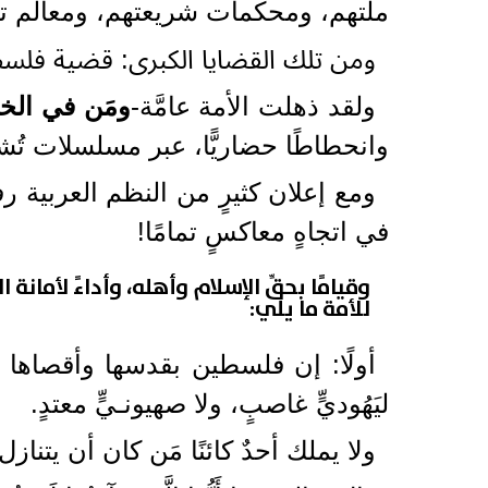
ملَّتهم، ومحكمات شريعتهم، ومعالم 
ومن تلك القضايا الكبرى: قضية فلس
ولقد ذهلت الأمة عامَّة-
ومَن في الخ
وانحطاطًا حضاريًّا، عبر مسلسلات تُشوّ
ومع إعلان كثيرٍ من النظم العربية ر
في اتجاهٍ معاكسٍ تمامًا!
وقيامًا بحقِّ الإسلام وأهله، وأداءً لأمان
للأمة ما يلي:
أولًا: إن فلسطين بقدسها وأقصاها إس
ليَهُوديٍّ غاصبٍ، ولا صهيونـيٍّ معتدٍ.
ولا يملك أحدٌ كائنًا مَن كان أن يتنا