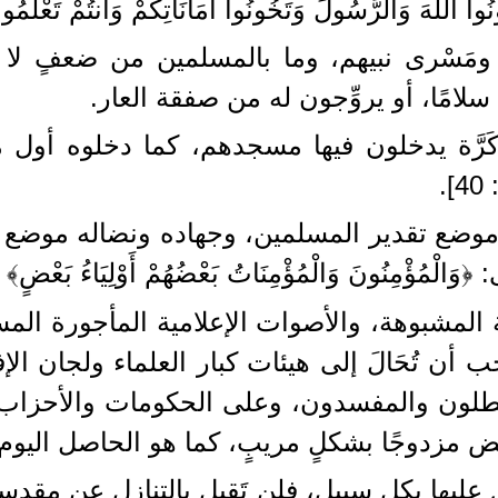
وا اللَّهَ وَالرَّسُولَ وَتَخُونُوا أَمَانَاتِكُمْ وَأَنتُمْ تَعْلَمُو
ومَسْرى نبيهم، وما بالمسلمين من ضعفٍ لا يب
امًا، أو يروِّجون له من صفقة العار.
ة يدخلون فيها مسجدهم، كما دخلوه أول مرة، قال
.
ُ موضع تقدير المسلمين، وجهاده ونضاله موضع 
ْمِنُونَ وَالْمُؤْمِنَاتُ بَعْضُهُمْ أَوْلِيَاءُ بَعْضٍ﴾ [ال
فنيَّة المشبوهة، والأصوات الإعلامية المأجورة الم
ب أن تُحَالَ إلى هيئات كبار العلماء ولجان الإفتا
طلون والمفسدون، وعلى الحكومات والأحزاب
عض مزدوجًا بشكلٍ مريبٍ، كما هو الحاصل اليوم
 عليها بكل سبيلٍ، فلن تَقبل بالتنازل عن مقدسات