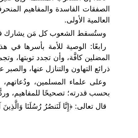
الصفقات الفاسدة والمفاهيم المنحرفة 
العالمية الأولى.
وستُسقط الشعوب كل مَن يشارك في تزي
رابعًا: الوصية للأمة بأسرها في هذ
المضلين كافَّة، وأن تجدد توبتها، وت
ذرائع التهاون والتنازل عنها، والصبر
وعلى علماء المسلمين، ودُعاتهم، ومُ
بحسب قدرته؛ تصحيحًا للمفاهيم، وردًّا 
قال تعالى: ﴿إِنَّا لَنَنصُرُ رُسُلَنَا وَالَّذِينَ آمَ