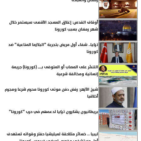
رمضان والعبادة
أوقاف القدس: إغلاق المسجد الأقصى سيستمر خلال
شهر رمضان بسبب كورونا
تركيا.. شفاء أول مريض بتجربة ”البلازما المناعية” ضد
كورونا
التنمّر على المصاب أو المتوفى بـــ (كورونا) جريمة
إنسانية ومخالفة شرعية
شيخ الأزهر: رفض دفن موتى كورونا محرم شرعا ومجرم
أخلاقيا
بريطانيون يشكرون تركيا لدعمهم في حرب ”كورونا”
ليبيا ... خسائر متلاحقة لميليشيا حفتر وقواته تستهدف