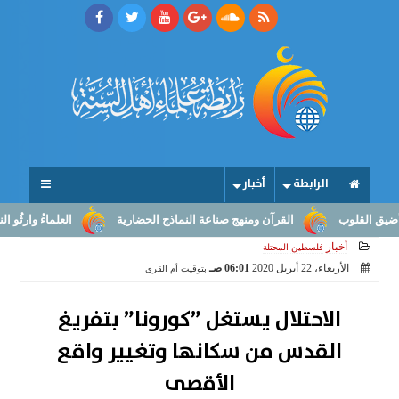
الرابطة
أخبار
وب
القرآن ومنهج صناعة النماذج الحضارية
العلماءُ وارثُو النبوّة: من
أخبار
فلسطين المحتلة
الأربعاء، 22 أبريل 2020
06:01 صـ
بتوقيت أم القرى
الاحتلال يستغل ”كورونا” بتفريغ
القدس من سكانها وتغيير واقع
الأقصى