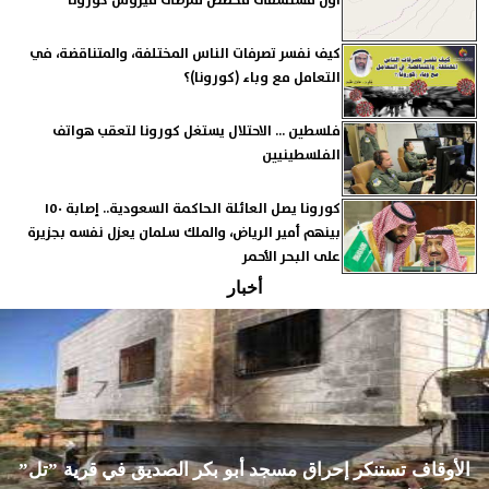
أول مستشفى مخصص لمرضى فيروس كورونا
كيف نفسر تصرفات الناس المختلفة، والمتناقضة، في
التعامل مع وباء (كورونا)؟
فلسطين ... الاحتلال يستغل كورونا لتعقب هواتف
الفلسطينيين
كورونا يصل العائلة الحاكمة السعودية.. إصابة ١٥٠
بينهم أمير الرياض، والملك سلمان يعزل نفسه بجزيرة
على البحر الأحمر
أخبار
الأوقاف تستنكر إحراق مسجد أبو بكر الصديق في قرية ”تل”