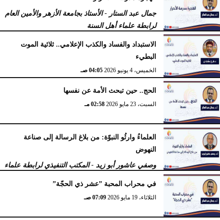
جمال عبد الستار - الأستاذ بجامعة الأزهر والأمين العام
لرابطة علماء أهل السنة
الثلاثاء، 16 يونيو 2026
10:22 صـ
الاستبداد والفساد والكذب الإعلامي.. ثلاثية الموت
البطيء
الخميس، 4 يونيو 2026
04:05 صـ
الحج.. حين تبحث الأمة عن نفسها
السبت، 23 مايو 2026
02:58 مـ
العلماءُ وارثُو النبوّة: من بلاغ الرسالة إلى صناعة
النهوض
وصفي عاشور أبو زيد - المكتب التنفيذي لرابطة علماء
أهل السنّة
في محراب المحبة ”عشر ذي الحجّة”
الثلاثاء، 19 مايو 2026
10:44 مـ
الثلاثاء، 19 مايو 2026
07:09 صـ