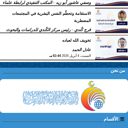
وصفي عاشور أبو زيد - المكتب التنفيذي لرابطة علماء
أهل السنّة
الاستقامة وتحطّم النفس البشرية في المجتمعات
الخميس، 9 أبريل 2026
11:38 صـ
المضطربة
فرج كُندي - رئيس مركز الكُندي للدراسات والبحوث
السبت، 4 أبريل 2026
02:51 مـ
تخويف الله لعباده
عادل الحمد
السبت، 4 أبريل 2026
02:44 مـ
من نحن
الأقسام