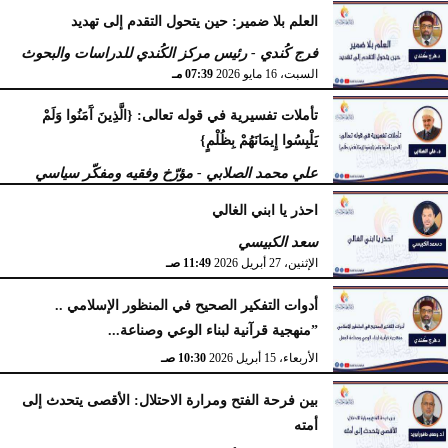
العلم بلا ضمير: حين يتحول التقدم إلى تهديد
فرج كُندي - رئيس مركز الكُندي للدراسات والبحوث
السبت، 16 مايو 2026
07:39 مـ
تأملات تفسيرية في قوله تعالى: {الَّذِينَ آَمَنُوا وَلَمْ
يَلْبِسُوا إِيمَانَهُمْ بِظُلْمٍ}
علي محمد الصلابي - مؤرّخ وفقيه ومفكّر سياسي
الإثنين، 27 أبريل 2026
11:55 صـ
احذر يا ابني الغالي
سعد الكبيسي
الإثنين، 27 أبريل 2026
11:49 صـ
أدوات التفكير الصحيح في المنظور الإسلامي ..
”منهجية قرآنية لبناء الوعي وصناعة...
الأربعاء، 15 أبريل 2026
10:30 صـ
بين فرحة الفتح ومرارة الاحتلال: الأقصى يتحدث إلى
أمته