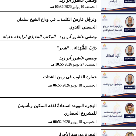
وصفي عاشور أبو زيد
الجمعة، 10 يوليو 2026
06:36 صـ
وترجَّل فارسُ الكلمة... في وداع الشيخ سلمان
الحسيني الندوي
وصفي عاشور أبو زيد - المكتب التنفيذي لرابطة علماء
أهل السنّة
دَرْبُ الشُّهَدَاء .. ”شعر”
الخميس، 2 يوليو 2026
05:32 مـ
وصفي عاشور أبو زيد
السبت، 27 يونيو 2026
10:55 مـ
عمارة القلوب في زمن الشتات
الخميس، 18 يونيو 2026
06:55 صـ
الهجرة النبوية: استعادةٌ لفقه التمكين وتأسيسٌ
للمشروع الحضاري
الخميس، 18 يونيو 2026
06:52 صـ
الهجرة مدرسة الأحرار