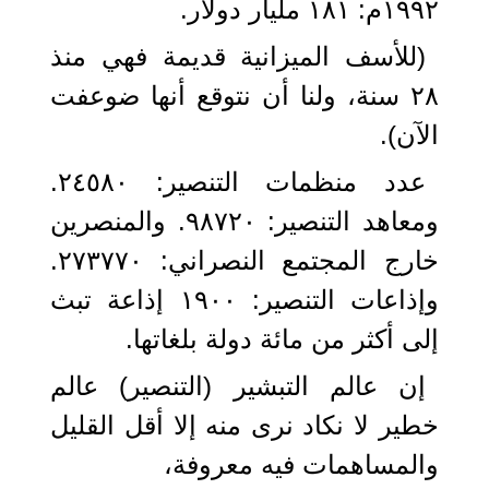
١٩٩٢م: ١٨١ مليار دولار.
(للأسف الميزانية قديمة فهي منذ
٢٨ سنة، ولنا أن نتوقع أنها ضوعفت
الآن).
عدد منظمات التنصير: ٢٤٥٨٠.
ومعاهد التنصير: ٩٨٧٢٠. والمنصرين
خارج المجتمع النصراني: ٢٧٣٧٧٠.
وإذاعات التنصير: ١٩٠٠ إذاعة تبث
إلى أكثر من مائة دولة بلغاتها.
إن عالم التبشير (التنصير) عالم
خطير لا نكاد نرى منه إلا أقل القليل
والمساهمات فيه معروفة،