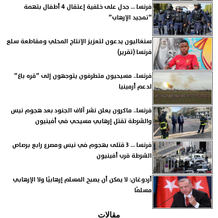
فرنسا ... جدل على خلفية إعتقال 4 أطفال بتهمة
“تمجيد الإرهاب”
سنغاليون يدعون لتعزيز الإنتاج المحلي ومقاطعة سلع
فرنسا (تقرير)
فرنسا.. مسيحيون متطرفون يتوجهون إلى ”قره باغ”
لدعم أرمينيا
فرنسا.. ماكرون يعلن نشر آلاف الجنود بعد هجوم نيس
والشرطة تقتل إرهابي مسيحي في أفينيون
فرنسا ... 3 قتلى بهجوم في نيس ومصرع رابع برصاص
الشرطة قرب أفينيون
أردوغان: لا يمكن أن يصبح المسلم إرهابيًا ولا الإرهابي
مسلمًا
مقالات