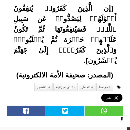
[إن الَّذِینَ كَفَرُوا۟ یُنفِقُونَ
أَمۡوَٰلَهُمۡ لِیَصُدُّوا۟ عَن سَبِیلِ
ٱللَّهِۚ فَسَیُنفِقُونَهَا ثُمَّ تَكُونُ
عَلَیۡهِمۡ حَسۡرَة ثُمَّ یُغۡلَبُونَۗ
وَٱلَّذِینَ كَفَرُوۤا۟ إِلَىٰ جَهَنَّمَ
یُحۡشَرُون].
(المصدر: صحيفة الأمة الالكترونية)
فرنسا
تتحمل
ثلثي ميزانية
التنصير
⇧