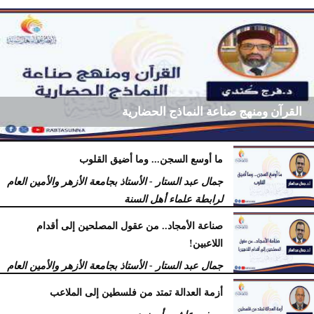
القرآن ومنهج صناعة النماذج الحضارية
ما أوسع السجن... وما أضيق القلوب
فرج كُندي - رئيس مركز الكُندي للدراسات والبحوث
جمال عبد الستار - الأستاذ بجامعة الأزهر والأمين العام
السبت، 18 يوليو 2026
09:14 مـ
لرابطة علماء أهل السنة
السبت، 18 يوليو 2026
12:29 مـ
صناعة الأمجاد.. من عقول المصلحين إلى أقدام
اللاعبين!
جمال عبد الستار - الأستاذ بجامعة الأزهر والأمين العام
لرابطة علماء أهل السنة
أزمة العدالة تمتد من فلسطين إلى الملاعب
الأربعاء، 15 يوليو 2026
09:08 صـ