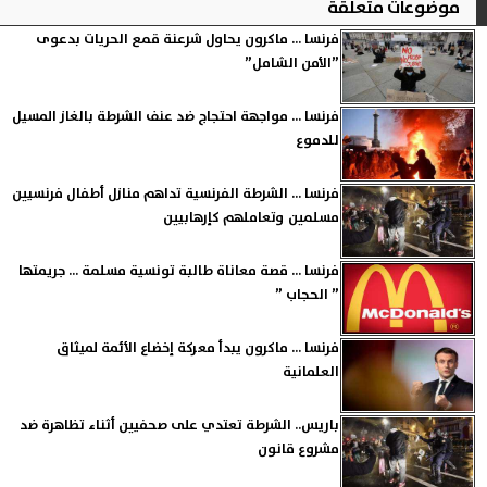
موضوعات متعلقة
فرنسا ... ماكرون يحاول شرعنة قمع الحريات بدعوى
”الأمن الشامل”
فرنسا ... مواجهة احتجاج ضد عنف الشرطة بالغاز المسيل
للدموع
فرنسا ... الشرطة الفرنسية تداهم منازل أطفال فرنسيين
مسلمين وتعاملهم كإرهابيين
فرنسا ... قصة معاناة طالبة تونسية مسلمة ... جريمتها
” الحجاب ”
فرنسا ... ماكرون يبدأ معركة إخضاع الأئمة لميثاق
العلمانية
باريس.. الشرطة تعتدي على صحفيين أثناء تظاهرة ضد
مشروع قانون