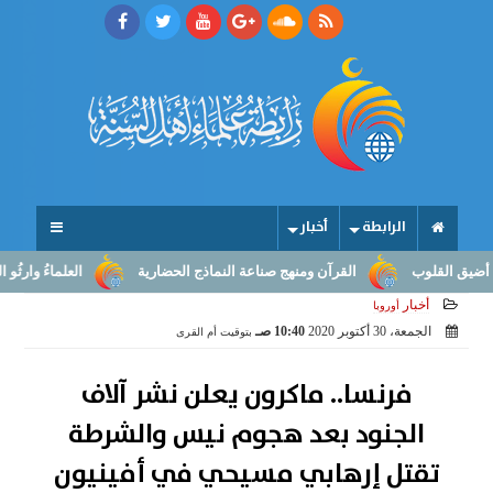
الرابطة
أخبار
القرآن ومنهج صناعة النماذج الحضارية
العلماءُ وارثُو النبوّة: من بل
أخبار
أوروبا
الجمعة، 30 أكتوبر 2020
10:40 صـ
بتوقيت أم القرى
فرنسا.. ماكرون يعلن نشر آلاف
الجنود بعد هجوم نيس والشرطة
تقتل إرهابي مسيحي في أفينيون