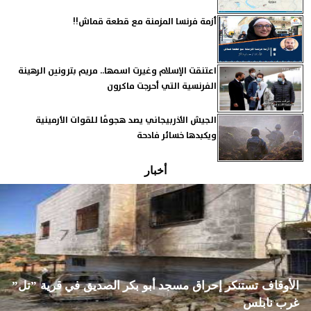
أزمة فرنسا المزمنة مع قطعة قماش!!
اعتنقت الإسلام وغيرت اسمها.. مريم بترونين الرهينة
الفرنسية التي أحرجت ماكرون
الجيش الأذربيجاني يصد هجومًا للقوات الأرمينية
ويكبدها خسائر فادحة
أخبار
الأوقاف تستنكر إحراق مسجد أبو بكر الصديق في قرية ”تل”
غرب نابلس