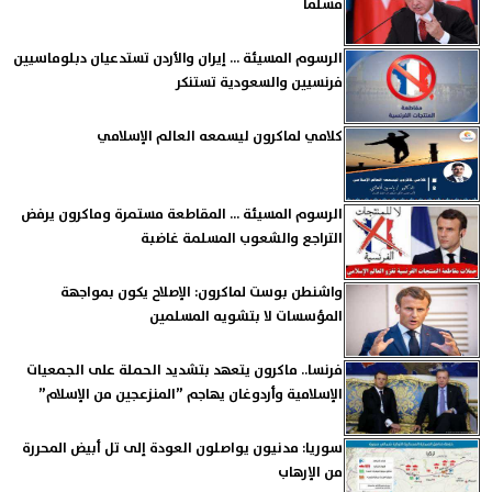
مسلمًا
الرسوم المسيئة ... إيران والأردن تستدعيان دبلوماسيين
فرنسيين والسعودية تستنكر
كلامي لماكرون ليسمعه العالم الإسلامي
الرسوم المسيئة ... المقاطعة مستمرة وماكرون يرفض
التراجع والشعوب المسلمة غاضبة
واشنطن بوست لماكرون: الإصلاح يكون بمواجهة
المؤسسات لا بتشويه المسلمين
فرنسا.. ماكرون يتعهد بتشديد الحملة على الجمعيات
الإسلامية وأردوغان يهاجم ”المنزعجين من الإسلام”
سوريا: مدنيون يواصلون العودة إلى تل أبيض المحررة
من الإرهاب