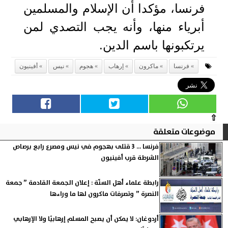
فرنسا، مؤكدا أن الإسلام والمسلمين
أبرياء منها، وأنه يجب التصدي لمن
يرتكبونها باسم الدين.
فرنسا
ماكرون
إرهاب
هجوم
نيس
أفينيون
⇧
موضوعات متعلقة
فرنسا ... 3 قتلى بهجوم في نيس ومصرع رابع برصاص
الشرطة قرب أفينيون
رابطة علماء أهل السنّة : إعلان الجمعة القادمة ” جمعة
النصرة ” وتصرفات ماكرون لها ما وراءها
أردوغان: لا يمكن أن يصبح المسلم إرهابيًا ولا الإرهابي