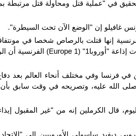
تحقيق في "عملية قتل ومحاولة قتل مرتبطة بمن
س غافيلو إن "الوضع الآن تحت السيطرة".
نسية إنها قتلت بالرصاص شخصا في مونتفافي
 أن الرجل كان يردد "الله أكبر"
 فرنسا وفي مختلف أنحاء العالم بعد دفاع
ى الله عليه، وتصريحه في وقت سابق بأن 
م، قال الكرملين إنه من "غير المقبول إيذاء 
وروبي ديفيد ساسولي الأوروبيين إلى "الاتح