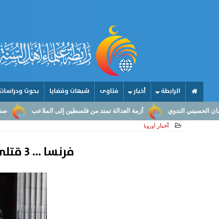
الرابطة
أخبار
فتاوى
شبهات وقضايا
بحوث ودراسات
أزمة العدالة تمتد من فلسطين إلى الملاعب
صناعة الأمجاد.. من عقول الم
أخبار
أوروبا
فرنسا ... 3 قتلى بهجوم في نيس ومصرع رابع برصاص الشرطة قرب أفينيون