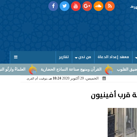
هـ
معهد إعداد الدعاة
من نحن
تقارير
آن ومنهج صناعة النماذج الحضارية
العلماءُ وارثُو النبوّة: من بلاغ الرسالة إل
الخميس، 29 أكتوبر 2020
10:24 مـ
بتوقيت أم القرى