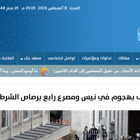
السبت
8 أغسطس 2026
05:05 مـ
23 صفر 1448
مقالات
نداوات ومؤتمرات
تواصل اجتماعي
معهد بناء
المكتبة
صلحين إلى أقدام اللاعبين!
ما أوسع السجن... وما أضيق القلوب
القر