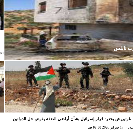
رب نابلس
الإثنين،
غوتيريش يحذر: قرار إسرائيل بشأن أراضي الضفة يقوض حل الدولتين
ش
ثاء، 17 فبراير 2026
07:30 صـ