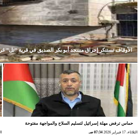
الأوقاف تستنكر إحراق مسجد أبو بكر الصديق في قرية ”تل” غ
الإثنين، 23 فبراير 2026
02:15 مـ
حماس ترفض مهلة إسرائيل لتسليم السلاح والمواجهة مفتوحة
الثلاثاء، 17 فبراير 2026
07:34 صـ
الثلا