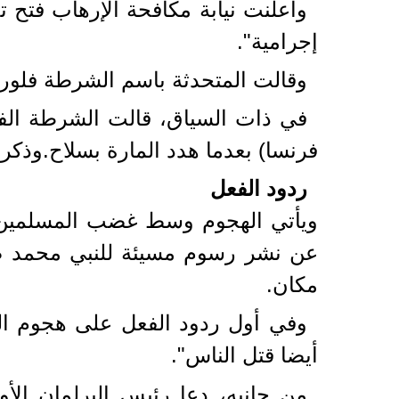
وأعلنت نيابة مكافحة الإرهاب فتح 
إجرامية".
وقالت المتحدثة باسم الشرطة فلورن
في ذات السياق، قالت الشرطة الفر
فرنسا) بعدما هدد المارة بسلاح.وذكرت إذاعة "أوروبا1" (Europe 1) الفرنسية
ردود الفعل
ويأتي الهجوم وسط غضب المسلمين في
عن نشر رسوم مسيئة للنبي محمد صل
مكان.
وفي أول ردود الفعل على هجوم اليو
أيضا قتل الناس".
من جانبه، دعا رئيس البرلمان الأ