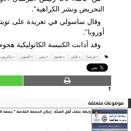
التحريض ونشر الكراهية".
وقال ساسولي في تغريدة على تويتر
أوروبا".
وقد أدانت الكنيسة الكاثوليكية هجو
فرنسا
قتلى
هجوم
نيس
أفينون
ماكرون
⇧
موضوعات متعلقة
رابطة علماء أهل السنّة : إعلان الجمعة القادمة ” جمعة ال