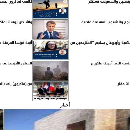
فرنسيين والسعودية تستنكر
كلامي لماكرون ليسم
راجع والشعوب المسلمة غاضبة
واشنطن بوست لماكرو
لامية وأردوغان يهاجم ”المنزعجين من
أزمة فرنسا المزمنة
نسية التي أحرجت ماكرون
الجيش الأذربيجاني يص
ات حفتر
من (ماكرون) إلى (ال
أخبار