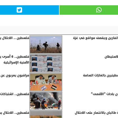
فلسطين ... الاحتلال يعتقل 5 من ذوي أسرى ”
لاستيطان
فلسطين..
الأمنية الإسرائيلية
ينيين بالغازات السامة
مراقبون يعربون عن ق
ن باحات ”الأقصى”
فلسطين... اشتباكات
بان بالانتصار على الاحتلال
فلسطين... الاحتلال