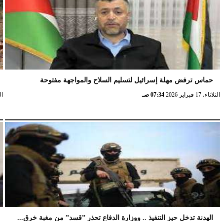
الإثنين، 23 فبراير 2026
02:15 مـ
حماس ترفض مهلة إسرائيل لتسليم السلاح والمواجهة مفتوحة
الثلاثاء، 17 فبراير 2026
07:34 صـ
الثلا
الهدنة تدخل حيز التنفيذ .. ووزارة الدفاع تحذر ”قسد” من مغبة خرق...