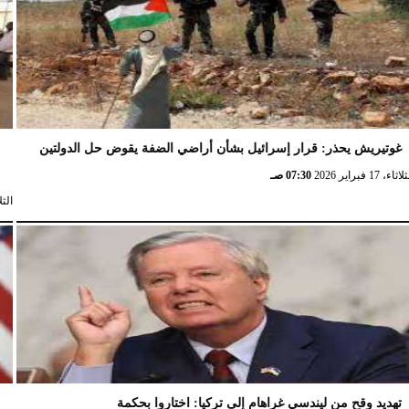
غوتيريش يحذر: قرار إسرائيل بشأن أراضي الضفة يقوض حل الدولتين
ش
ثاء، 17 فبراير 2026
07:30 صـ
الثلاثاء، 
تهديد وقح من ليندسي غراهام إلى تركيا: اختاروا بحكمة
و