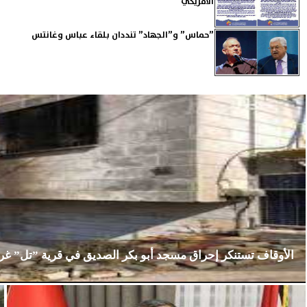
الأمريكي
”حماس” و”الجهاد” تنددان بلقاء عباس وغانتس
الأوقاف تستنكر إحراق مسجد أبو بكر الصديق في قرية ”تل” غ