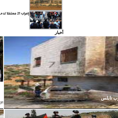
إضراب 21 معتقلا لدى السلطة.. واستمرار للقمع برام الله
أخبار
رب نابلس
الإثنين،