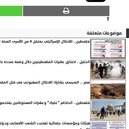
⇧
موضوعات متعلقة
فلسطين... الاحتلال الإسرائيلي يعتقل 4 من الأسرى الستة الفارين ويقصف مواقع في غزة
الخليل .. اختناق عشرات الفلسطينيين خلال وقفة منددة با
مصر ... السيسي يشارك الاحتلال الصهيوني في قتل الفلسط
فلسطين... الحاخام ”غليك” وعشرات المستوطنين يقتحمو
هيئات ومؤسسات علمائية تهنيء الشعب الأفغاني وحركة طال