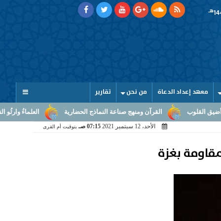
هـ
معهد إعداد الدعاة
من نحن
تقارير
لقرآن ومنهج صناعة النماذج الحضارية
العلماءُ وارثُو النبوّة: من بلاغ الرسالة
الأحد، 12 سبتمبر 2021
07:15 صـ
بتوقيت أم القرى