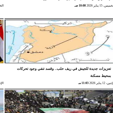
ميس، 15 يناير 2026
10:08 صـ
الخميس،
تعزيزات جديدة للجيش في ريف حلب.. وقسد تنفي وجود تحركات
ا
بمحيط مسكنة
ا
نين، 12 يناير 2026
11:03 مـ
الإثنين، 