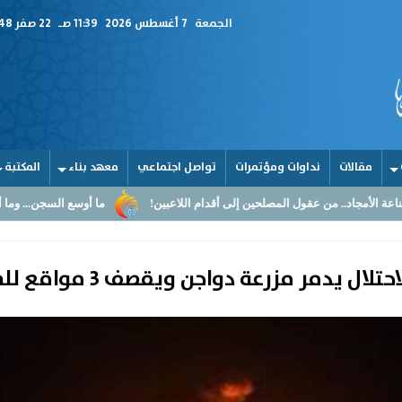
الجمعة
7 أغسطس 2026
11:39 صـ
22 صفر 1448
مقالات
نداوات ومؤتمرات
تواصل اجتماعي
معهد بناء
المكتبة
المصلحين إلى أقدام اللاعبين!
ما أوسع السجن... وما أضيق القلوب
ا
 يدمر مزرعة دواجن ويقصف 3 مواقع للمقاومة بغزة