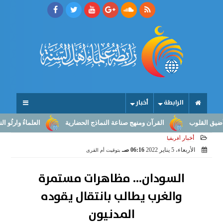
الرابطة
أخبار
لوب
القرآن ومنهج صناعة النماذج الحضارية
العلماءُ وارثُو النبوّة: 
أخبار
أفريقيا
الأربعاء، 5 يناير 2022
06:16 صـ
بتوقيت أم القرى
السودان... مظاهرات مستمرة
والغرب يطالب بانتقال يقوده
المدنيون