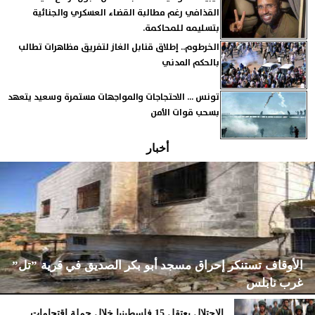
القذافي رغم مطالبة القضاء العسكري والجنائية
بتسليمه للمحاكمة.
الخرطوم.. إطلاق قنابل الغاز لتفريق مظاهرات تطالب
بالحكم المدني
تونس ... الاحتجاجات والمواجهات مستمرة وسعيد يتعهد
بسحب قوات الأمن
أخبار
الأوقاف تستنكر إحراق مسجد أبو بكر الصديق في قرية ”تل”
غرب نابلس
الاحتلال يعتقل 15 فلسطينيا خلال حملة اقتحامات