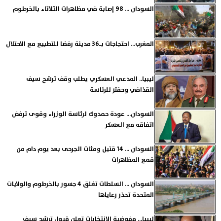
السودان ... 98 إصابة في مظاهرات الثلاثاء بالخرطوم
المغرب... احتجاجات بـ36 مدينة رفضا للتطبيع مع الاحتلال
ليبيا.. المدعي العسكري يطلب وقف ترشح سيف
القذافي وحفتر للرئاسة
السودان... عودة حمدوك لرئاسة الوزراء وقوى ترفض
اتفاقه مع العسكر
السودان ... 14 قتيل ومئات الجرحى بعد يوم دام من
قمع المظاهرات
السودان ... السلطات تغلق 4 جسور بالخرطوم والولايات
المتحدة تحذر رعاياها
ليبيا... مفوضية الانتخابات تعلن قبول ترشح سيف