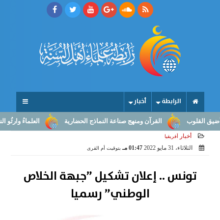
الرابطة
أخبار
قلوب
القرآن ومنهج صناعة النماذج الحضارية
العلماءُ وارثُو النبوّة: 
أخبار
أفريقيا
الثلاثاء، 31 مايو 2022
01:47 مـ
بتوقيت أم القرى
تونس .. إعلان تشكيل ”جبهة الخلاص
الوطني” رسميا