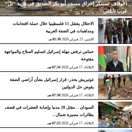
الأوقاف تستنكر إحراق مسجد أبو بكر الصديق في قرية ”تل”
غرب نابلس
الاحتلال يعتقل 15 فلسطينيا خلال حملة اقتحامات
ومداهمات في الضفة الغربية
الإثنين، 23 فبراير 2026
02:15 مـ
الإثنين، 23 فبراير 2026
01:30 مـ
حماس ترفض مهلة إسرائيل لتسليم السلاح والمواجهة
مفتوحة
الثلاثاء، 17 فبراير 2026
07:34 صـ
غوتيريش يحذر: قرار إسرائيل بشأن أراضي الضفة
يقوض حل الدولتين
الثلاثاء، 17 فبراير 2026
07:30 صـ
السودان .. مقتل 28 مدنيا وإصابة العشرات في قصف
بطائرات مسيرة شمال...
الثلاثاء، 17 فبراير 2026
07:23 صـ