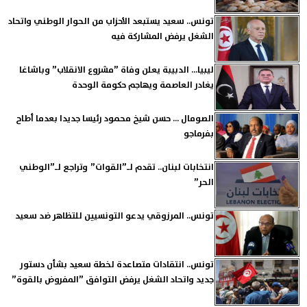
تونس.. سعيد يستبعد الأحزاب من الحوار الوطني واتحاد
الشغل يرفض المشاركة فيه
ليبيا... الدبيبة يعلن وفاة ”مشروع الانقلاب” وباشاغا
يغادر العاصمة ويهاجم حكومة الوحدة
الصومال ... حسن شيخ محمود رئيسا جديدا بعدما أطاح
بفرماجو
انتخابات لبنان.. تقدم لـ”القوات” وتراجع لـ”الوطني
الحر”
تونس.. المرزوقي يدعو التونسيين للتظاهر ضد سعيد
تونس.. انتقادات متصاعدة لخطة سعيد بشأن دستور
جديد واتحاد الشغل يرفض التوافق ”المفروض بالقوة”