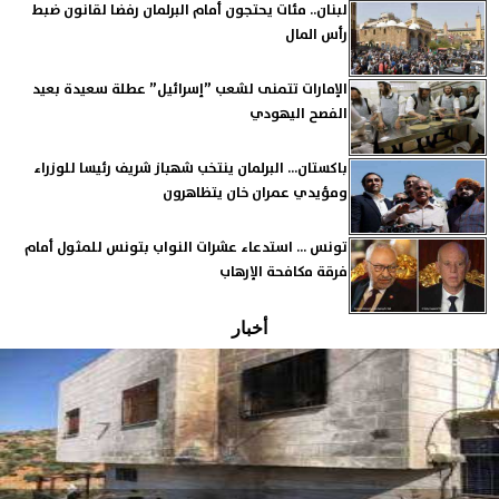
لبنان.. مئات يحتجون أمام البرلمان رفضا لقانون ضبط
رأس المال
الإمارات تتمنى لشعب ”إسرائيل” عطلة سعيدة بعيد
الفصح اليهودي
باكستان... البرلمان ينتخب شهباز شريف رئيسا للوزراء
ومؤيدي عمران خان يتظاهرون
تونس ... استدعاء عشرات النواب بتونس للمثول أمام
فرقة مكافحة الإرهاب
أخبار