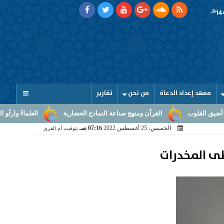
هـ
معهد إعداد الدعاة
من نحن
تقارير
القرآن ومنهج صناعة النماذج الحضارية
العلماءُ وارثُو النبوّة: من بلاغ الرس
الخميس، 25 أغسطس 2022
07:16 صـ
بتوقيت أم القرى
طى المخدرات