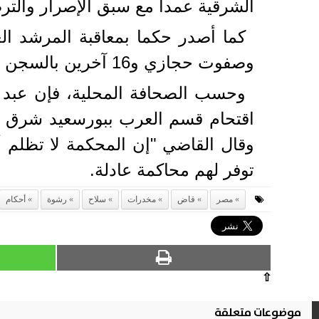
الشرقية عمدا مع سبق الإصرار والترص
كما أصدر حكما بمعاقبة المرشد الع
وصفوت حجازي و16 آخرين بالسجن المؤبد لمدة 25 عاما.
وحسب الصحافة المحلية، فإن عبد ا
اقتحام قسم العرب ببورسعيد شرق الق
وقال القاضي "إن المحكمة لا تظلم أ
توفر لهم محاكمة عادلة.
مصر
قاض
مخدرات
سلاح
رشوة
أحكام
⇧
موضوعات متعلقة