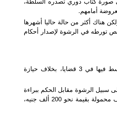
في صورة كتاب دوري تصدره السلطة،
عروضة أمامهم.
ن هناك أكثر من حالة حاليا أشهرها
تخص تورطه في الرشوة لإصدار أحكام
وحسب أمر إحالة القاضي إلى محكمة الجنايات، فقد تم اتهامه بالرشوة والتوسط فيها في 3 قضايا، بخلاف حيازة
 16 مليون جنيه أخذ منها مبلغ 6 ملايين جنيه على سبيل الرشوة مقابل الحكم ببراءة
متهمين في أحد القضايا، كما حصل من أحد المتهمين على 17 جنيها ذهبيا و4 هواتف محمولة بقيمة نحو 200 ألف جنيه،