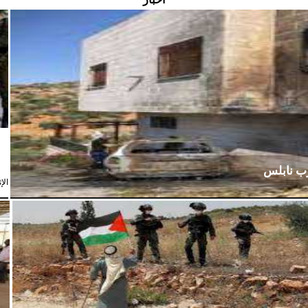
رب نابلس
الإثنين،