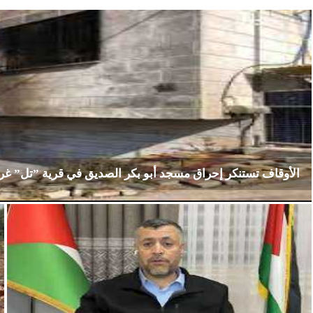
الأوقاف تستنكر إحراق مسجد أبو بكر الصديق في قرية ”تل” غ
الإثنين، 23 فبراير 2026
02:15 مـ