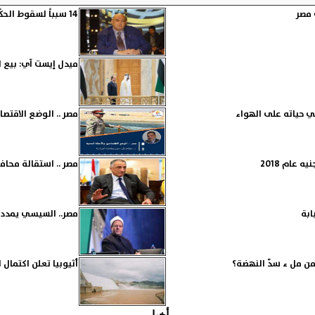
 مصر
14 سبباً لسقوط الحكّام والأنظمة!
ميدل إيست آي: بيع ال
ي حياته على الهواء
مصر .. الوضع الاقتص
مصر .. استقالة محاف
مصر.. السيسي يمدد 
 من مل ء سدّ النهضة؟
أثيوبيا تعلن اكتمال 
أخبار