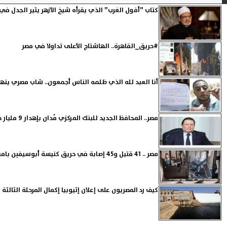
كتاب ”أفول الغرب” الذي يقرأه شيخ الأزهر يثير الجدل في
#حريق_القاهرة.. الهاشتاج الأعلى تداولا في مصر
أنا العبد لله الذي ظلمه الناس أجمعون.. شاب مصري ينه
مصر.. المحافظ الجديد للبنك المركزي مُدان بإهدار 9 مليار جنيه عام 2018
مصر .. 41 قتيل و45 إصابة في حريق كنيسة أبوسيفين بامبابة
كيف رد المصريون على إعلان إثيوبيا إكمال المرحلة الثالثة