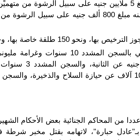
وفي القضية الثانية أخذ القاضي مبلغ 5 ملايين جنيه على سبيل 
القضية الثالثة مبلغ مليون جنيه أخذ منه مبلغ 800 ألف ج
 خاصة بها، وحيازة مخدرين "الحشيش والأفيون".
وجاء منطوق الحكم بمعاقبة القاضي بالسجن
 عددا من المحاكم الجنائية بعض الأحكام الشه
بـ"عادل حبارة"، لاتهامه بقتل مخبر شرطة 