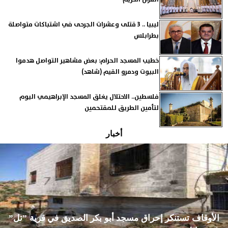
ليبيا .. 3 قتلى وعشرات الجرحى في اشتباكات متواصلة
بطرابلس
خطيب المسجد الحرام: بعض مشاهير التواصل هدموا
البيوت ودمرو القيم (شاهد)
فلسطين.. الاحتلال يغلق المسجد الإبراهيمي اليوم
لتأمين الطريق للمقتحمين
أخبار
الأوقاف تستنكر إحراق مسجد أبو بكر الصديق في قرية ”تل”