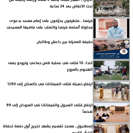
تحت الانقاض بعد 24 ساعة
فرنسا .. متطرفون يحرّضون على إمام مسجد بدعوى
محاولة أسلمة فرنسا والتغلب على ماضيها المسيحي
حقيقة المعركة بين داعش وطالبان
كندا.. 10 قتلى في عملية طعن جماعي وترودو يصف
الهجوم بالمروع
ارتفاع حصيلة قتلى الفيضانات في باكستان إلى 1290
ارتفاع قتلى السيول والفيضانات في السودان إلى 99
شخصاً
إسطنبول.. مسجد تقسيم يشهد تخريج أول دفعة لحفاظ
القرآن الكريم