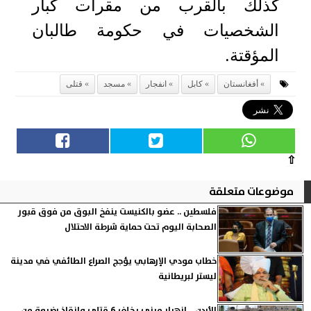
كذلك بالقرب من مقرات كبار
الشخصيات في حكومة طالبان
المؤقتة.
أفغانستان
كابل
انفجار
مسجد
قتلى
⇧
موضوعات متعلقة
فلسطين .. عضو بالكنيست ينفخ البوق من فوق قبور
الصحابة اليوم تحت حماية شرطة الاحتلال
خطاب مودي الإرهابي يؤجج الصراع الطائفي في مدينة
ليستر لبريطانية
الأردن .. انهيار مبنى يخلف 6 قتلى وإنقاذ رضيعة من