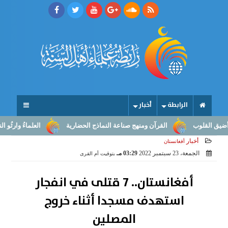
الرابطة
أخبار
لقلوب
القرآن ومنهج صناعة النماذج الحضارية
العلماءُ وارثُو النبوّة:
أخبار
أفغانستان
الجمعة، 23 سبتمبر 2022
03:29 مـ
بتوقيت أم القرى
أفغانستان.. 7 قتلى في انفجار
استهدف مسجدا أثناء خروج
المصلين