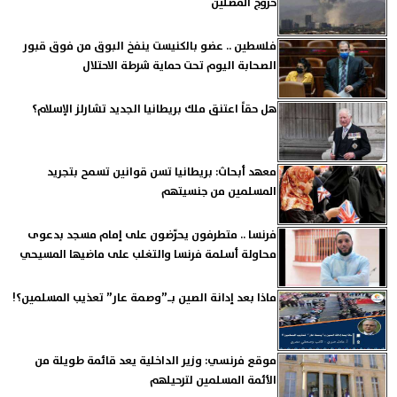
خروج المصلين
فلسطين .. عضو بالكنيست ينفخ البوق من فوق قبور
الصحابة اليوم تحت حماية شرطة الاحتلال
هل حقاً اعتنق ملك بريطانيا الجديد تشارلز الإسلام؟
معهد أبحاث: بريطانيا تسن قوانين تسمح بتجريد
المسلمين من جنسيتهم
فرنسا .. متطرفون يحرّضون على إمام مسجد بدعوى
محاولة أسلمة فرنسا والتغلب على ماضيها المسيحي
ماذا بعد إدانة الصين بـ”وصمة عار” تعذيب المسلمين؟!
موقع فرنسي: وزير الداخلية يعد قائمة طويلة من
الأئمة المسلمين لترحيلهم