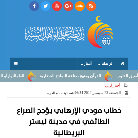
الرابطة
أخبار
ب
القرآن ومنهج صناعة النماذج الحضارية
العلماءُ وارثُو النبوّة: من
أخبار
أوروبا
الجمعة، 23 سبتمبر 2022
06:24 صـ
بتوقيت أم القرى
خطاب مودي الإرهابي يؤجج الصراع
الطائفي في مدينة ليستر
البريطانية