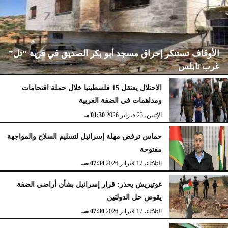
الأوقاف تستنكر إحراق مسجد أبو بكر الصديق في قرية ”تل”
غرب نابلس
الاحتلال يعتقل 15 فلسطينيا خلال حملة اقتحامات
ومداهمات في الضفة الغربية
الإثنين، 23 فبراير 2026
02:15 مـ
الإثنين، 23 فبراير 2026
01:30 مـ
حماس ترفض مهلة إسرائيل لتسليم السلاح والمواجهة
مفتوحة
الثلاثاء، 17 فبراير 2026
07:34 صـ
غوتيريش يحذر: قرار إسرائيل بشأن أراضي الضفة
يقوض حل الدولتين
الثلاثاء، 17 فبراير 2026
07:30 صـ