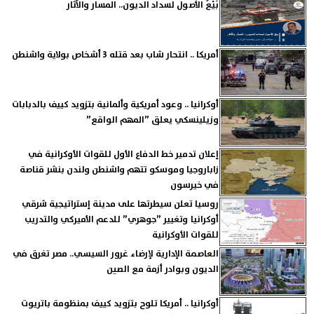
بَيْعُ الأصول لسداد الديون.. المسار والآثار
أمريكا .. انتحار شاب بعد قتله 3 أشخاص بولاية واشنطن
أوكرانيا .. وعود أمريكية وألمانية بتزويد كييف بالدبابات
وزيلينسكي يعلق ”المهم الواقع”
إعلان تدمير خط الدفاع الأول للقوات الأوكرانية في
زاباروجيا وموسكو تتهم واشنطن ولندن بنشر قناصة
في خيرسون
روسيا تعلن سيطرتها على مدينة إستراتيجية شرقي
أوكرانيا وتغيير ”جوهري” للدعم الأميركي والتدريب
للقوات الأوكرانية
العاصمة الإدارية لإرضاء غرور السيسي.. مصر تغرق في
الديون وبوادر أزمة مع الصين
أوكرانيا .. أمريكا تلوح بتزويد كييف بمنظومة باتريوت