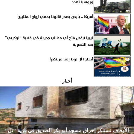
وروسيا تهدد
أمريكا .. بايدن يصدر قانونا يحمي زواج المثليين
ليبيا ترفض فتح أي مطالب جديدة في قضية ”لوكربي”
بعد التسوية
أدخلوا آل لوط إلى قريتكم!
أخبار
الأوقاف تستنكر إحراق مسجد أبو بكر الصديق في قرية ”تل”