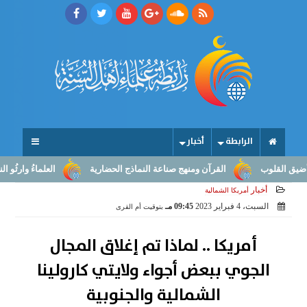
الرابطة
أخبار
لقلوب
القرآن ومنهج صناعة النماذج الحضارية
العلماءُ وارثُو النبوّة
أخبار
أمريكا الشمالية
السبت، 4 فبراير 2023
09:45 مـ
بتوقيت أم القرى
أمريكا .. لماذا تم إغلاق المجال
الجوي ببعض أجواء ولايتي كارولينا
الشمالية والجنوبية