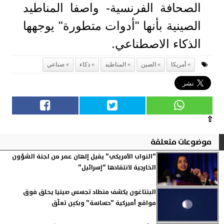
الصحافة الفرنسية- واصفا المناطيد
الصينية بأنها "أدوات متطورة" يوجهها
الذكاء الاصطناعي.
أمريكا
الصين
المناطيد
ذكاء
صناعي
⇧
موضوعات متعلقة
”النواب الأمريكي” يقيل إلهان عمر من لجنة الشؤون
الخارجية لانتقادها ”إسرائيل”
البنتاغون يكشف منطاد تجسس صينيا يحلق فوق
مواقع أميركية ”حساسة” وبكين تعلّق