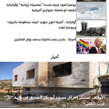
روسيا تضرب كييف مجددا ”بمسيرات إيرانية” وأوكرانيا
تقصف لوغانسك بصواريخ أميركية
أوكرانيا .. أمريكا تلوح بتزويد كييف بمنظومة باتريوت
وروسيا تهدد
أمريكا .. بايدن يصدر قانونا يحمي زواج المثليين
أخبار
الأوقاف تستنكر إحراق مسجد أبو بكر الصديق في قرية ”تل”
غرب نابلس