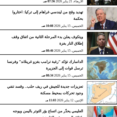
الأربعاء، 21 يناير 2026
07:56 صـ
تهديد وقح من ليندسي غراهام إلى تركيا: اختاروا
بحكمة
الخميس، 15 يناير 2026
10:08 صـ
ويتكوف يعلن بدء المرحلة الثانية من اتفاق وقف
إطلاق النار بغزة
الخميس، 15 يناير 2026
08:46 صـ
الدانمارك تؤكد ”رغبة ترامب بغزو غرينلاند” وفرنسا
ترسل قوات إلى الجزيرة
الخميس، 15 يناير 2026
08:34 صـ
تعزيزات جديدة للجيش في ريف حلب.. وقسد تنفي
وجود تحركات بمحيط مسكنة
الإثنين، 12 يناير 2026
11:03 مـ
العليمي يحذّر من اتساع بؤر التوتر باليمن ويوجه