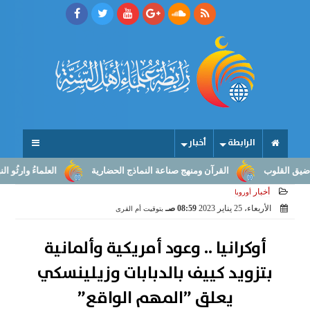
الرابطة
أخبار
القرآن ومنهج صناعة النماذج الحضارية
العلماءُ وارثُو النبوّة: من ب
أخبار
أوروبا
الأربعاء، 25 يناير 2023
08:59 صـ
بتوقيت أم القرى
أوكرانيا .. وعود أمريكية وألمانية
بتزويد كييف بالدبابات وزيلينسكي
يعلق ”المهم الواقع”