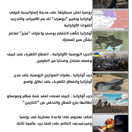
روسيا تعلن سيطرتها على مدينة إستراتيجية شرقي
أوكرانيا وتغيير ”جوهري” للدعم الأميركي والتدريب
للقوات الأوكرانية
أوكرانيا تتأهب لانتقام روسي واعتراف ”مثير” لفاغنر
بشأن سير المعارك
الحرب الروسية الأوكرانية .. انقطاع الكهرباء في كييف
وقصف متبادل وضحايا من الطرفين
حرب أوكرانيا ..عشرات الصواريخ الروسية على مدن
أوكرانيا وانقطاع للكهرباء على نطاق واسع
حرب أوكرانيا .. كييف تسعى لعقد قمة سلام وموسكو
تطالبها بنزع السلاح والتخلص من ”النازيين”
قتلى بهجوم على قاعدة عسكرية في روسيا
وميدفيديف: العالم على شفا حرب عالمية ثالثة