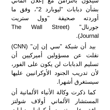
سيكون بالتزامن مع إعلان ألماني
بشأن دبابات "ليوبارد 2″، وفق ما
أوردته صحيفة "وول ستريت
جورنال" (The Wall Street
Journal).
بيد أن شبكة "سي إن إن" (CNN)
نقلت عن مسؤولين أميركيين أن
تسليم الدبابات لن يكون على الفور،
لأن تدريب الجنود الأوكرانيين عليها
سيستغرق أشهرا.
كما ذكرت وكالة الأنباء الألمانية أن
المستشار الألماني أولاف شولتز
وافق على تزويد أوكرانيا بدبابات