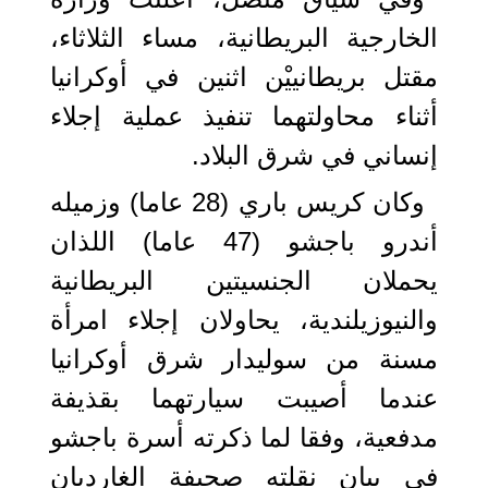
الخارجية البريطانية، مساء الثلاثاء،
مقتل بريطانييْن اثنين في أوكرانيا
أثناء محاولتهما تنفيذ عملية إجلاء
إنساني في شرق البلاد.
وكان كريس باري (28 عاما) وزميله
أندرو باجشو (47 عاما) اللذان
يحملان الجنسيتين البريطانية
والنيوزيلندية، يحاولان إجلاء امرأة
مسنة من سوليدار شرق أوكرانيا
عندما أصيبت سيارتهما بقذيفة
مدفعية، وفقا لما ذكرته أسرة باجشو
في بيان نقلته صحيفة الغارديان