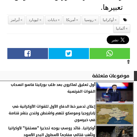
تعبيرها.
أوكرانيا
روسيا
أمريكا
دبابات
ليوبارد
أبرامز
ألمانيا
⇧
موضوعات متعلقة
أول تعليق لماكرون بعد طلب بوركينا فاسو انسحاب
القوات الفرنسية
إعلان تدمير خط الدفاع الأول للقوات الأوكرانية في
زاباروجيا وموسكو تتهم واشنطن ولندن بنشر قناصة
في خيرسون
أوكرانيا.. قائد روسي يوجه تحذيرا ”مستفزا” لأوكرانيا
وتأهب قتالي مفاجئ لأسطول البحر الأسود