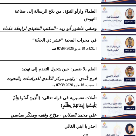
العلماءُ وارثُو النبوّة: من بلاغ الرسالة إلى صناعة
النهوض
وصفي عاشور أبو زيد - المكتب التنفيذي لرابطة علماء
أهل السنّة
في محراب المحبة ”عشر ذي الحجّة”
الثلاثاء، 19 مايو 2026
10:44 مـ
الثلاثاء، 19 مايو 2026
07:09 صـ
العلم بلا ضمير: حين يتحول التقدم إلى تهديد
فرج كُندي - رئيس مركز الكُندي للدراسات والبحوث
السبت، 16 مايو 2026
07:39 مـ
تأملات تفسيرية في قوله تعالى: {الَّذِينَ آَمَنُوا وَلَمْ
يَلْبِسُوا إِيمَانَهُمْ بِظُلْمٍ}
علي محمد الصلابي - مؤرّخ وفقيه ومفكّر سياسي
الإثنين، 27 أبريل 2026
11:55 صـ
احذر يا ابني الغالي