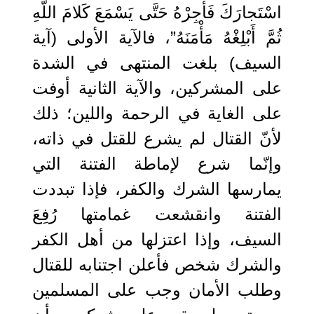
اسْتَجارَكَ فَأَجِرْهُ حَتَّى يَسْمَعَ كَلامَ اللَّهِ
ثُمَّ أَبْلِغْهُ مَأْمَنَهُ”، فالآية الأولى (آية
السيف) بلغت المنتهى في الشدة
على المشركين، والآية الثانية أوفت
على الغاية في الرحمة واللين؛ ذلك
لأنّ القتال لم يشرع للقتل في ذاته،
وإنّما شرع لإماطة الفتنة التي
يمارسها الشرك والكفر، فإذا تبددت
الفتنة وانقشعت غمامتها رُفِعَ
السيف، وإذا اعتزلها من أهل الكفر
والشرك شخص فأعلن اجتنابه للقتال
وطلب الأمان وجب على المسلمين