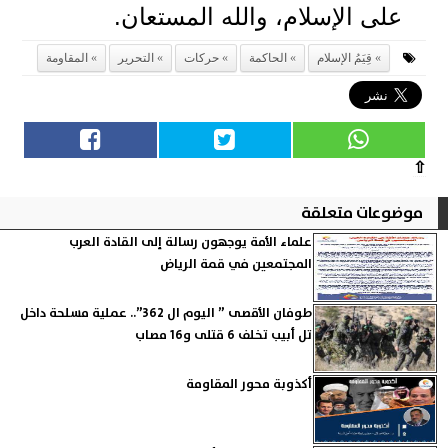
على الإسلام، والله المستعان.
قِيَمُ الإسلام
الحاكمة
حركات
التحرير
المقاومة
⇧
موضوعات متعلقة
علماء الأمة يوجهون رسالة إلى القادة العرب
المجتمعين في قمة الرياض
طوفان الأقصى ” اليوم ال 362”.. عملية مسلحة داخل
تل أبيب تخلف 6 قتلى و16 مصاب
أكذوبة محور المقاومة