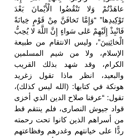
عاهَدْتُمْ وَلا تَنْقُضُوا الْأَيْمانَ بَعْدَ
تَوْكِيدِها” “وَإِمَّا تَخافَنَّ مِنْ قَوْمٍ خِيانَةً
‌فَانْبِذْ ‌إِلَيْهِمْ عَلى سَواءٍ إِنَّ اللَّهَ لا يُحِبُّ
الْخائِنِينَ”، وليس الانتقام من طبيعة
الإسلام، ولا من شيم المسلمين
الكرام، وقد شهد بذلك القريب
والبعيد، انظر ماذا تقول زغريد
هونكة في كتابها: (الله ليس كذلك)،
تقول: “عرفنا صلاح الدين الذي أخزى
قواد جيوش النصارى، فلم ينتقم قط
من أسراهم الذين كانوا تحت رحمته
ردًّا على خيانتهم وغدرهم وفظاعتهم