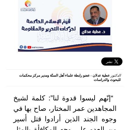
الدكتور
عطية عدلان - عضو رابطة علماء أهل السنّة ومدير مركز محكمات
للبحوث والدراسات
2024-12-03 11:55:09
“إنّهم ليسوا قدوة لنا”: كلمة لشيخ
المجاهدين عمر المختار، صاح بها في
وجوه الجند الذين أرادوا قتل أسير
من العدو على وجه المكافأة بالمثل