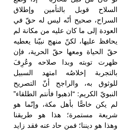
السلاح قوبل بالتأمين وإطلاق
السراح، صحيح أنّه ليس له حقّ في
العودة إلى ما كان عليه من مكانة لم
يحافظ عليها، لكنّ منهج نبيّنا يعطيه
حقّ الحياة ومعها حقّ الحرية، فإن
ظهرت توبته وبدا صلاحه وعُرِفَ
بالتجربة إخلاصُه امتهد السبيل
للوثوق به، والراجح أنّ التصريح
النبويّ الكريم: “اذهبوا فأنتم الطلقاء”
لم يكن خاصًّا بأهل مكة، وإنّما هو
شريعة مستمرة؛ هذا هو طريقنا
وهذا هو ديننا؛ فمن حاد عنه فقد زايد