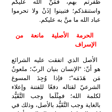
ظفرتم بهم، فمَنَّ الله عليكم
واستنقذكم؛ فتبينوا إذَنْ ولا تحرموا
عباد الله ما منَّ به عليكم.
الحرمة الأصلية مانعة من
الإسراف
الأصل الذي اتفقت عليه الشرائع
هو أنّ: “الإنسان بنيان الربّ؛ ملعونٌ
مَن هَدَمَه”؛ فإذا وُجِدَ المسوغ
الشرعيّ لقتاله دفعًا للفتنة وإعلاء
لكلمة الله؛ فمِثْلَما وجب التَّقَيُّد
بالغاية وجب التَّقَيُّد بالأصل، وذلك في