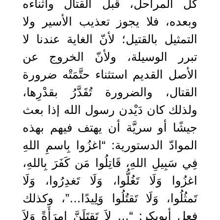
كل المراحل، قبل القتال وأثناءه
وبعده، فلا يجوز تعذيب الأسير ولا
التمثيل بالقتيل؛ لأنّ الغاية عندنا لا
تبرر الوسيلة، ولأنّ الخروج عن
الأصل القديم استثناء حتَّمَتْه ضرورة
القتال، والضرورة تُقَدَّرُ بقدْرِها،
ولذلك كان دَيْدن رسول الله إذا بعث
جيشًا أو سريَّة أن يهتف فيهم بهذه
الموادّ الدستورية: “اغزُوا بِاسمِ اللهِ
فِي سَبِيلِ اللهِ، قَاتِلُوا مَن كَفَرَ بِاللهِ،
اغزُوا وَلَا تَغُلُّوا، وَلَا تَغدِرُوا، وَلَا
تَمثُلُوا، وَلَا تَقتُلُوا وَلِيدًا…”، وكذلك
فعل أبوبكر: “… لاَ تَقتَلَنَّ امرَأَةً وَلاَ