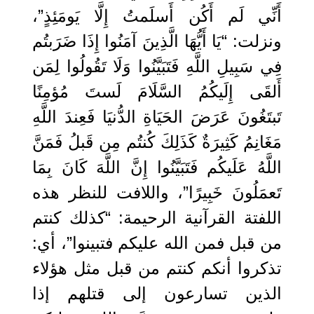
أَنِّي لَم أَكُن أَسلَمتُ إِلَّا يَومَئِذٍ”،
ونزلت: “يَا أَيُّهَا الَّذِينَ آمَنُوا إِذَا ضَرَبتُم
فِي سَبِيلِ اللَّهِ فَتَبَيَّنُوا وَلَا تَقُولُوا لِمَن
أَلقَى إِلَيكُمُ السَّلَامَ لَستَ مُؤمِنًا
تَبتَغُونَ عَرَضَ الحَيَاةِ الدُّنيَا فَعِندَ اللَّهِ
مَغَانِمُ كَثِيرَةٌ كَذَلِكَ كُنتُم مِن قَبلُ فَمَنَّ
اللَّهُ عَلَيكُم فَتَبَيَّنُوا إِنَّ اللَّهَ كَانَ بِمَا
تَعمَلُونَ خَبِيرًا”، واللافت للنظر هذه
اللفتة القرآنية الرحيمة: “كذلك كنتم
من قبل فمن الله عليكم فتبينوا”، أي:
تذكروا أنكم كنتم من قبل مثل هؤلاء
الذين تسارعون إلى قتلهم إذا