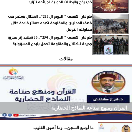
في رفح والإدانات الدولية لجرائمه تتزايد
طوفان الأقصى ” اليوم ال 235”.. الاحتلال يستمر في
قصف المدنيين والمقاومة تكبده خسائر فادحة خلال
محاولته التوغل
طوفان الأقصى ” اليوم ال 234”.. 35 شهيد إثر مجزرة
جديدة للاحتلال والمقاومة تحمل بايدن المسؤولية
مقالات
القرآن ومنهج صناعة النماذج الحضارية
ما أوسع السجن... وما أضيق القلوب