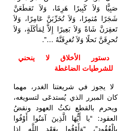
صَبِيًّا وَلاَ كَبِيرًا هَرِمًا، وَلاَ تَقطَعَنَّ
شَجَرًا مُثمِرًا، وَلاَ تُخَرِّبَنَّ عَامِرًا، وَلاَ
تَعقِرَنَّ شَاةً وَلاَ بَعِيرًا إِلاَّ لِمَأكَلَةٍ، وَلاَ
تُحرِقَنَّ نَحلًا وَلاَ تُغرِقَنَّهُ …”.
دستور الأخلاق لا ينحني
للشرطيات الضاغطة
لا يجوز في شريعتنا الغدر، مهما
كان المبرر الذي يُستدعَى لتسويغه،
ويحرم بالقطع نكثُ العهود ونقضُ
العقود: “يا أَيُّهَا الَّذِينَ آمَنُوا ‌أَوْفُوا
‌بِالْعُقُودِ”، “وَأَوْفُوا ‌بِعَهْدِ ‌اللَّهِ إِذا