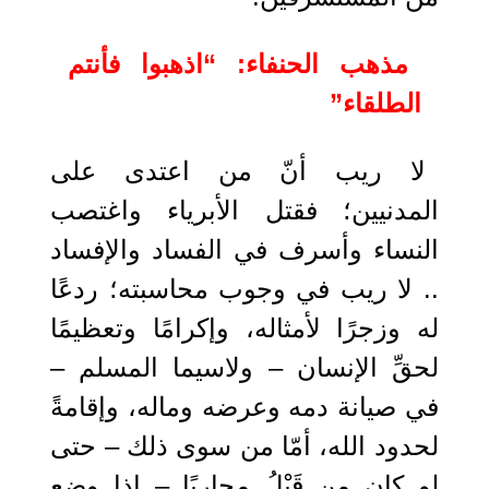
مذهب الحنفاء: “اذهبوا فأنتم
الطلقاء”
لا ريب أنّ من اعتدى على
المدنيين؛ فقتل الأبرياء واغتصب
النساء وأسرف في الفساد والإفساد
.. لا ريب في وجوب محاسبته؛ ردعًا
له وزجرًا لأمثاله، وإكرامًا وتعظيمًا
لحقِّ الإنسان – ولاسيما المسلم –
في صيانة دمه وعرضه وماله، وإقامةً
لحدود الله، أمّا من سوى ذلك – حتى
لو كان من قَبْلُ محاربًا – إذا وضع