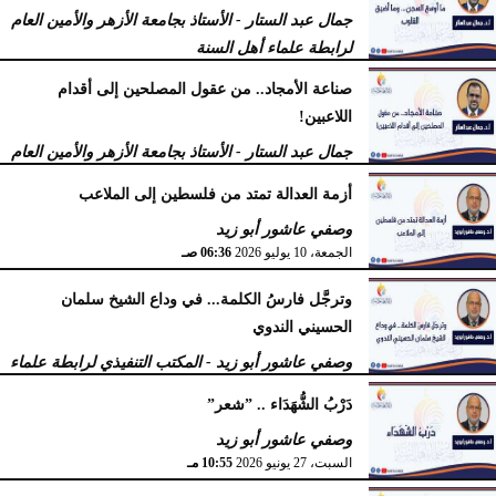
فرج كُندي - رئيس مركز الكُندي للدراسات والبحوث
جمال عبد الستار - الأستاذ بجامعة الأزهر والأمين العام
السبت، 18 يوليو 2026
09:14 مـ
لرابطة علماء أهل السنة
السبت، 18 يوليو 2026
12:29 مـ
صناعة الأمجاد.. من عقول المصلحين إلى أقدام
اللاعبين!
جمال عبد الستار - الأستاذ بجامعة الأزهر والأمين العام
لرابطة علماء أهل السنة
أزمة العدالة تمتد من فلسطين إلى الملاعب
الأربعاء، 15 يوليو 2026
09:08 صـ
وصفي عاشور أبو زيد
الجمعة، 10 يوليو 2026
06:36 صـ
وترجَّل فارسُ الكلمة... في وداع الشيخ سلمان
الحسيني الندوي
وصفي عاشور أبو زيد - المكتب التنفيذي لرابطة علماء
أهل السنّة
دَرْبُ الشُّهَدَاء .. ”شعر”
الخميس، 2 يوليو 2026
05:32 مـ
وصفي عاشور أبو زيد
السبت، 27 يونيو 2026
10:55 مـ