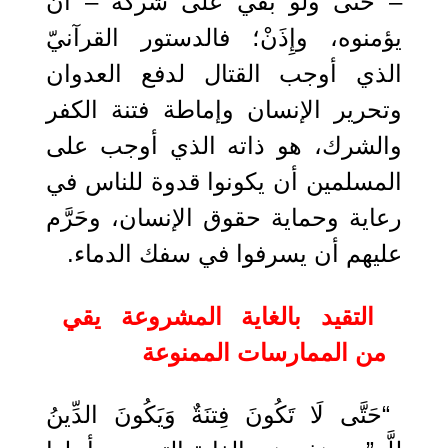
– حتى ولو بقي على شركه – أن
يؤمنوه، وإِذَنْ؛ فالدستور القرآنيّ
الذي أوجب القتال لدفع العدوان
وتحرير الإنسان وإماطة فتنة الكفر
والشرك، هو ذاته الذي أوجب على
المسلمين أن يكونوا قدوة للناس في
رعاية وحماية حقوق الإنسان، وحَرَّم
عليهم أن يسرفوا في سفك الدماء.
التقيد بالغاية المشروعة يقي
من الممارسات الممنوعة
“حَتَّى لَا تَكُونَ فِتنَةٌ وَيَكُونَ الدِّينُ