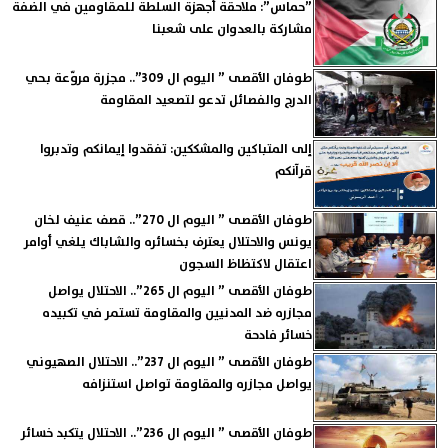
”حماس”: ملاحقة أجهزة السلطة للمقاومين في الضفة
مشاركة بالعدوان على شعبنا
طوفان الأقصى ” اليوم ال 309”.. مجزرة مروّعة بحي
الدرج والفصائل تدعو لتصعيد المقاومة
إلى المتباكين والمشككين: تفقدوا إيمانكم وتدبروا
قرآنكم
طوفان الأقصى ” اليوم ال 270”.. قصف عنيف لخان
يونس والاحتلال يعترف بخسائره والشاباك يلغي أوامر
اعتقال لاكتظاظ السجون
طوفان الأقصى ” اليوم ال 265”.. الاحتلال يواصل
مجازره ضد المدنيين والمقاومة تستمر في تكبيده
خسائر فادحة
طوفان الأقصى ” اليوم ال 237”.. الاحتلال الصهيوني
يواصل مجازره والمقاومة تواصل استنزافه
طوفان الأقصى ” اليوم ال 236”.. الاحتلال يتكبد خسائر