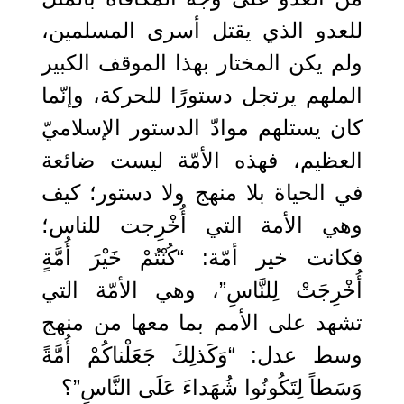
للعدو الذي يقتل أسرى المسلمين،
ولم يكن المختار بهذا الموقف الكبير
الملهم يرتجل دستورًا للحركة، وإنّما
كان يستلهم موادّ الدستور الإسلاميّ
العظيم، فهذه الأمّة ليست ضائعة
في الحياة بلا منهج ولا دستور؛ كيف
وهي الأمة التي أُخْرِجت للناس؛
فكانت خير أمّة: “كُنْتُمْ ‌خَيْرَ ‌أُمَّةٍ
أُخْرِجَتْ لِلنَّاسِ”، وهي الأمّة التي
تشهد على الأمم بما معها من منهج
وسط عدل: “وَكَذلِكَ جَعَلْناكُمْ ‌أُمَّةً
‌وَسَطاً لِتَكُونُوا شُهَداءَ عَلَى النَّاسِ”؟