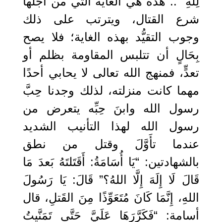
لِلَّهِ” .. هذه هي الغاية التي من أجلها
شرع القتال، ويترتب على ذلك
وجوب التقيُّد بهذه الغاية؛ فلا يصح
بِحَالٍ أن تتلبس المقاومة بظلم أو
تعدٍّ، فمنهج الله تعالى لا يحابي أحدًا
مهما كانت منزلته، لذلك وجدنا حِبَّ
رسول الله وابنَ حِبِّه يتعرض من
رسول الله لهذا التأنيب الشديد
عندما تأَوَّلَ وقتل من نطق
بالشهادتين: “يَا أُسَامَةُ: أَقَتَلتَهُ بَعدَ مَا
قَالَ لَا إِلَهَ إِلَّا اللهُ؟” قَالَ: يَا رَسُولَ
اللهِ، إِنَّمَا كَانَ مُتَعَوِّذًا مِنَ القَتلِ، قال
أسامة: “فَكَرَّرَهَا عَلَيَّ حَتَّى تَمَنَّيتُ