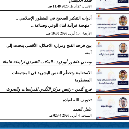
سعد الكبيسي
الإثنين، 27 أبريل 2026
11:49 صـ
أدوات التفكير الصحيح في المنظور الإسلامي ..
”منهجية قرآنية لبناء الوعي وصناعة...
الأربعاء، 15 أبريل 2026
10:30 صـ
بين فرحة الفتح ومرارة الاحتلال: الأقصى يتحدث إلى
أمته
وصفي عاشور أبو زيد - المكتب التنفيذي لرابطة علماء
أهل السنّة
الاستقامة وتحطّم النفس البشرية في المجتمعات
الخميس، 9 أبريل 2026
11:38 صـ
المضطربة
فرج كُندي - رئيس مركز الكُندي للدراسات والبحوث
السبت، 4 أبريل 2026
02:51 مـ
تخويف الله لعباده
عادل الحمد
السبت، 4 أبريل 2026
02:44 مـ