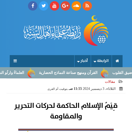
الرابطة
أخبار
ب
القرآن ومنهج صناعة النماذج الحضارية
العلماءُ وارثُو النبوّة: من 
مقالات
الثلاثاء، 3 ديسمبر 2024
11:55 صـ
بتوقيت أم القرى
قِيَمُ الإسلام الحاكمة لحركات التحرير
والمقاومة