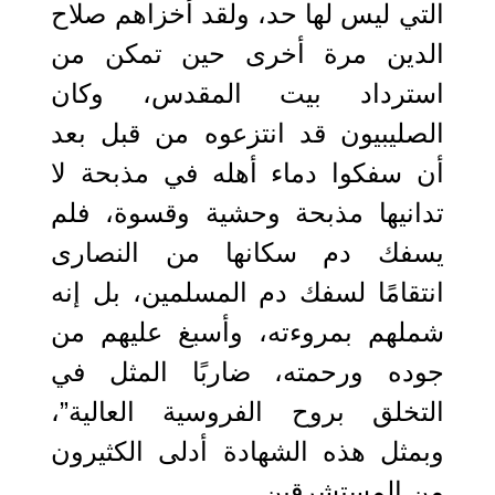
التي ليس لها حد، ولقد أخزاهم صلاح
الدين مرة أخرى حين تمكن من
استرداد بيت المقدس، وكان
الصليبيون قد انتزعوه من قبل بعد
أن سفكوا دماء أهله في مذبحة لا
تدانيها مذبحة وحشية وقسوة، فلم
يسفك دم سكانها من النصارى
انتقامًا لسفك دم المسلمين، بل إنه
شملهم بمروءته، وأسبغ عليهم من
جوده ورحمته، ضاربًا المثل في
التخلق بروح الفروسية العالية”،
وبمثل هذه الشهادة أدلى الكثيرون
من المستشرقين.