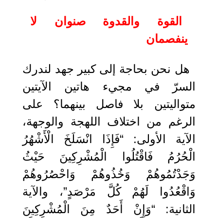
القوة والقدوة صنوان لا
ينفصمان
هل نحن بحاجة إلى كبير جهد لندرك
السرّ في مجيء هاتين الآيتين
متواليتين بلا فاصل بينهما؟ على
الرغم من اختلاف اللهجة والوجهة،
الآية الأولى: “فَإِذَا ‌انْسَلَخَ ‌الْأَشْهُرُ
الْحُرُمُ فَاقْتُلُوا الْمُشْرِكِينَ حَيْثُ
وَجَدْتُمُوهُمْ وَخُذُوهُمْ وَاحْصُرُوهُمْ
وَاقْعُدُوا لَهُمْ كُلَّ مَرْصَدٍ”، والآية
الثانية: “وَإِنْ أَحَدٌ مِنَ الْمُشْرِكِينَ