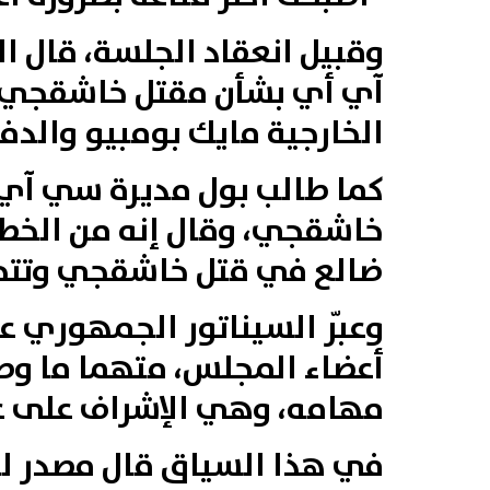
وقبيل انعقاد الجلسة، قال ا
آي أي بشأن مقتل خاشقجي، ل
الخارجية مايك بومبيو والدفا
كما طالب بول مديرة سي آي
خاشقجي، وقال إنه من الخط
ضالع في قتل خاشقجي وتتح
وعبّر السيناتور الجمهوري ع
أعضاء المجلس، متهما ما وص
مهامه، وهي الإشراف على عم
في هذا السياق قال مصدر لر