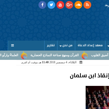
هـ
معهد إعداد الدعاة
من نحن
تقارير
القرآن ومنهج صناعة النماذج الحضارية
العلماءُ وارثُو النبوّة: من بلاغ ا
الثلاثاء، 4 ديسمبر 2018
11:40 مـ
بتوقيت أم القرى
نقاذ ابن سلمان