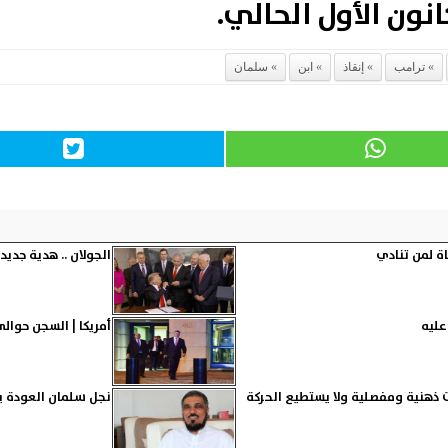
ترامب
إنقاذ
ابن
سلمان
اة لمن تنادي
الجولان .. هدية جديد
عليه
أمريكا | السجن حوال
ات ذهنية ومفصلية ولا يستطيع الحركة
نجل سلمان العودة ي