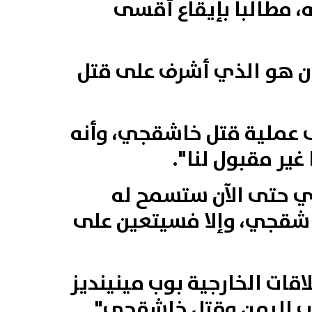
 مطالبا بإيقاع أقسى
ان هو الذي أشرف على قتل
ى عملية قتل خاشقجي، وأنه
دي حتى الآن ستسمح له
 خاشقجي، وإلا فسيتعين على
قات الخارجية بوب مينينديز
رب اليمن وقتل خاشقجي".