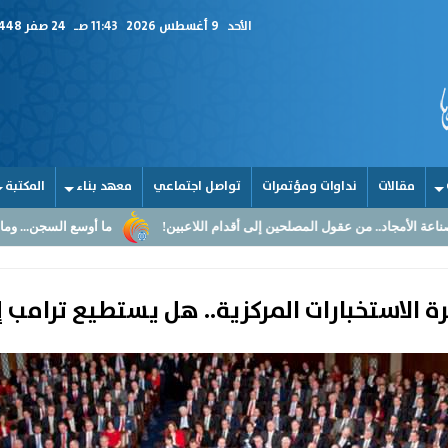
الأحد
9 أغسطس 2026
11:43 صـ
24 صفر 1448
مقالات
نداوات ومؤتمرات
تواصل اجتماعي
معهد بناء
المكتبة
عقول المصلحين إلى أقدام اللاعبين!
ما أوسع السجن... وما أضيق القلوب
 الاستخبارات المركزية.. هل يستطيع ترامب إ