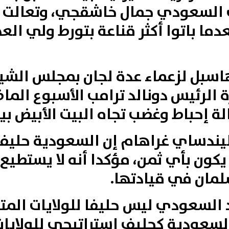
 السعودي جمال خاشقجي، وتعالت أ
عدما باتوا أكثر قناعة بتورط ولي ا
سبل لزعماء عدة لجان بمجلس الشيوخ
 الرئيس دونالد ترامب الأسبوع الم
 إحباط وغضب تجاه البيت الأبيض بي
يندساي غراهام إن السعودية حليف 
 يكون بأي ثمن، مؤكدا أنه لا يستطي
مان في قيادتها.
 السعودي ليس حليفا للولايات المتح
السعودية كحليف استراتيجي للولايا