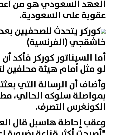
العهد السعودي هو من أعطى
عقوبة على السعودية.
كوركر يتحدث للصحفيين بعد
خاشقجي (الفرنسية)
أما السيناتور كوركر فأكد 
لو مثل أمام هيئة محلفين لتمت إدانته في 30 دقيقة، 
وأضاف أن الرسالة التي بعث
بمواصلة سلوكه الحالي، مطال
الكونغرس التصرف.
وعقب إحاطة هاسبل قال العضو
"أصبحت أكثر قناعة بضرورة 