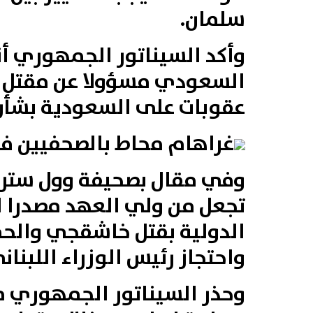
سلمان.
وأكد السيناتور الجمهوري أ
السعودي مسؤولا عن مقتل 
عقوبات على السعودية بشأ
غراهام محاط بالصحفيين في
وفي مقال بصحيفة وول ستري
تجعل من ولي العهد مصدرا لع
الدولية بقتل خاشقجي والحم
واحتجاز رئيس الوزراء اللبن
وحذر السيناتور الجمهوري م