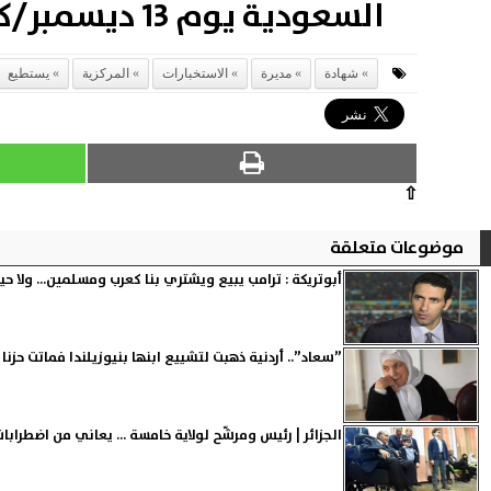
السعودية يوم 13 ديسمبر/كانون الأول الحالي.
شهادة
مديرة
الاستخبارات
المركزية
يستطيع
⇧
موضوعات متعلقة
أبوتريكة : ترامب يبيع ويشتري بنا كعرب ومسلمين... ولا حي
”سعاد”.. أردنية ذهبت لتشييع ابنها بنيوزيلندا فماتت حزنا 
الجزائر | رئيس ومرشّح لولاية خامسة ... يعاني من اضطراب