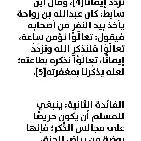
نزدد إيمانًا
[4]
، وقال ابن
سابط: كان عبدالله بن رواحة
يأخذ بيد النفر من أصحابه
فيقول: تعالَوْا نؤمن ساعة،
تعالَوْا فلنذكرِ الله ونزدَدْ
إيمانًا، تعالَوْا نذكره بطاعته؛
لعله يذكُرنا بمغفرته
[5]
.
الفائدة الثانية: ينبغي
للمسلم أن يكون حريصًا
على
مجالس الذِّكر
؛ فإنها
روضة من رياض الجنة،