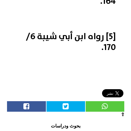
164.
[5]
رواه ابن أبي شيبة 6/
170.
⇧
بحوث ودراسات