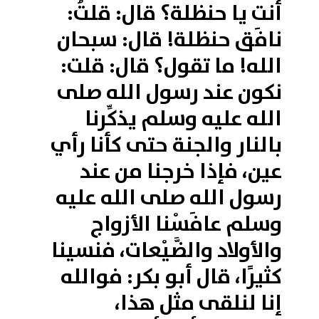
أنت يا حنظلة؟ قال: قلتُ:
نافَق حنظلة! قال: سبحان
الله! ما تقول؟ قال: قلت:
نكون عند رسول الله صلى
الله عليه وسلم يذكِّرنا
بالنار والجنة حتى كأنا رأي
عين، فإذا خرجنا من عند
رسول الله صلى الله عليه
وسلم عافَسْنا الأزواج
والأولاد والضَّيْعات، فنسينا
كثيرًا، قال أبو بكر: فوالله
إنا لنلقى مثل هذا،