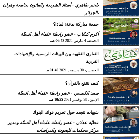
بلخير طاهري - أستاد الشريعة والقانون بجامعة وهران
بالجزائر
السبت، 16 أبريل 2022
12:55 مـ
جمعة مباركة بدعة! لماذا؟
أكرم كسّاب - عضو رابطة علماء أهل السنّة
الجمعة، 4 مارس 2022
06:48 صـ
الفتاوى الفقهية بين الهيئات الرسمية والإجتهادات
الفردية
الخميس، 30 ديسمبر 2021
01:40 مـ
كيف ننتفع بالقرآن؟
سعد الكبيسي - عضو رابطة علماء أهل السنّة
الإثنين، 29 نوفمبر 2021
10:55 صـ
شبهات تتجدد حول تحريم فوائد البنوك
عطيّة عدلان - عضو رابطة علماء أهل السنّة ومدير
مركز محكمات للبحوث والدراسات
الجمعة، 15 أكتوبر 2021
06:12 صـ