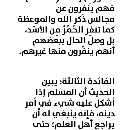
فهم ينفِرون عن
مجالس
ذكر الله
والموعظة
كما تنفِر الحُمُرُ مِن الأسَد،
بل وصل الحال ببعضهم
أنهم ينفِّرون منها غيرهم.
الفائدة الثالثة: يبين
الحديث أن المسلم إذا
أشكل عليه شيء في أمر
دينه، فإنه ينبغي له أن
يراجع
أهل العلم
؛ حتى