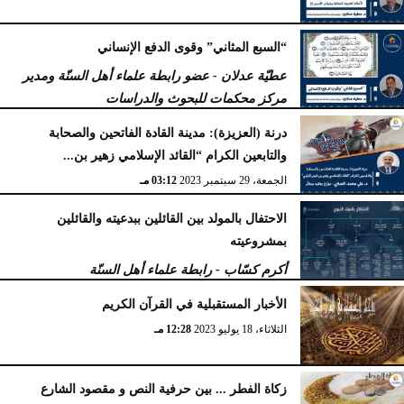
“السبع المثاني” وقوى الدفع الإنساني
عطيّة عدلان - عضو رابطة علماء أهل السنّة ومدير
مركز محكمات للبحوث والدراسات
الجمعة، 29 سبتمبر 2023
04:47 مـ
درنة (العزيزة): مدينة القادة الفاتحين والصحابة
والتابعين الكرام “القائد الإسلامي زهير بن...
الجمعة، 29 سبتمبر 2023
03:12 مـ
الاحتفال بالمولد بين القائلين ببدعيته والقائلين
بمشروعيته
أكرم كسّاب - رابطة علماء أهل السنّة
الأربعاء، 27 سبتمبر 2023
10:34 مـ
الأخبار المستقبلية في القرآن الكريم
الثلاثاء، 18 يوليو 2023
12:28 مـ
زكاة الفطر ... بين حرفية النص و مقصود الشارع