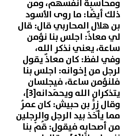
ومحاسبة أنفسهم، ومن
ذلك أيضًا: ما روى الأسود
بن هلال المحاربي قال: قال
لي معاذٌ: اجلس بنا نؤمن
ساعة، يعني نذكر الله،
وفي لفظ: كان معاذٌ يقول
لرجل من إخوانه: اجلس بنا
فلنؤمن ساعة، فيجلسان
يتذكران الله ويحمَدانه
[3]
،
وقال زِرُّ بن حبيش: كان عمرُ
مما يأخذ بيد الرجل والرجلين
من أصحابه فيقول: قُمْ بنا