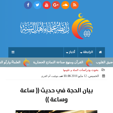
الرابطة
أخبار
وب
القرآن ومنهج صناعة النماذج الحضارية
العلماءُ وارثُو النبوّة: من
بحوث ودراسات
السنّة و علومها
الخميس، 12 مايو 2016
11:16 صـ
بتوقيت أم القرى
بيان الحجة في حديث (( ساعة
وساعة ))