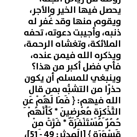
يحصل فيها الخير والأجر،
ويقوم منها وقد غُفر له
ذنبه، وأجيبت دعوته، تحفه
الملائكة، وتغشاه الرحمة،
ويذكره الله فيمن عنده،
فأي فضل أكبر من هذا؟
وينبغي للمسلم أن يكون
حذرًا من التشبُّه بمن قال
الله فيهم: ﴿ فَمَا لَهُمْ عَنِ
التَّذْكِرَةِ مُعْرِضِينَ * كَأَنَّهُمْ
حُمُرٌ مُسْتَنْفِرَةٌ * فَرَّتْ مِنْ
قَسْوَرَةٍ ﴾ [المدثر: 49 - 51]،