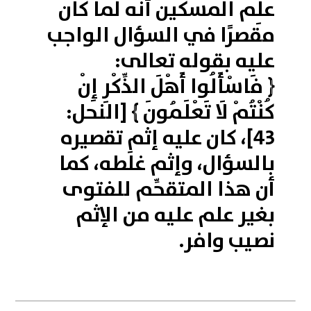
علِم المسكين أنه لما كان
مقصرًا في السؤال الواجب
عليه بقوله تعالى:
﴿ فَاسْأَلُوا أَهْلَ الذِّكْرِ إِنْ
كُنْتُمْ لَا تَعْلَمُونَ ﴾ [النحل:
43]، كان عليه إثم تقصيره
بالسؤال، وإثم غلَطه، كما
أن هذا المتقحِّم للفتوى
بغير علم عليه من الإثم
نصيب وافر.