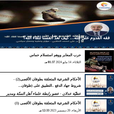
فقه القدوم على الله… كيف نُعدّ أنفسنا للقاء الله؟
حرب المعابر ووهم استسلام حماس
الأربعاء، 2 أكتوبر 2024
02:23 مـ
الثلاثاء، 14 مايو 2024
01:37 مـ
الأحكام الشرعية المتعلقة بطوفان الأقصى(2) -
شروط جهاد الدفع ..التطبيق على (طوفان...
عطيّة عدلان - عضو رابطة علماء أهل السنّة ومدير
مركز محكمات للبحوث والدراسات
الأحكام الشرعية المتعلقة بطوفان الأقصى (1)
الجمعة، 5 يناير 2024
11:47 صـ
الأربعاء، 20 ديسمبر 2023
12:33 مـ