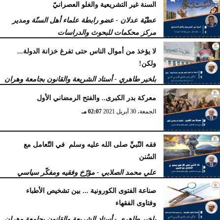
السنة غير التشريعية والغلو العصرانيّ
عطيّة عدلان - عضو رابطة علماء أهل السنّة ومدير
مركز محكمات للبحوث والدراسات
الأربعاء، 1 سبتمبر 2021
11:02 صـ
لا يؤخذ من أموال الناس حتى تفرغ خزانة الدولة...
ولكن!
بلخير طاهري - أستاد الشريعة والقانون بجامعة وهران
بالجزائر
معركة بدر الكبرى.. والفتح الرمضاني الأول
الثلاثاء، 3 أغسطس 2021
03:35 مـ
الجمعة، 30 أبريل 2021
02:07 مـ
فقه النّبيِّ صلى الله عليه وسلم في التّعامل مع
السٌنن
علي محمد الصلابي - مؤرّخ وفقيه ومفكّر سياسي
الخميس، 29 أبريل 2021
12:51 مـ
صناعة الفتوى الكورونیة ... بین تشخیص الأطباء
وفتاوى الفقھاء
بلخير طاهري - أستاد الشريعة والقانون بجامعة وهران