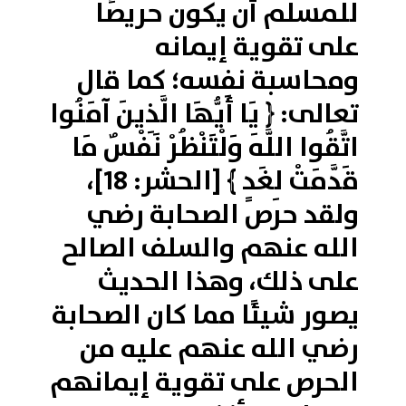
للمسلم أن يكون حريصًا
على تقوية إيمانه
ومحاسبة نفسه؛ كما قال
تعالى: ﴿ يَا أَيُّهَا الَّذِينَ آمَنُوا
اتَّقُوا اللَّهَ وَلْتَنْظُرْ نَفْسٌ مَا
قَدَّمَتْ لِغَدٍ ﴾ [الحشر: 18]،
ولقد حرص الصحابة رضي
الله عنهم والسلف الصالح
على ذلك، وهذا الحديث
يصور شيئًا مما كان الصحابة
رضي الله عنهم عليه من
الحرص على تقوية إيمانهم