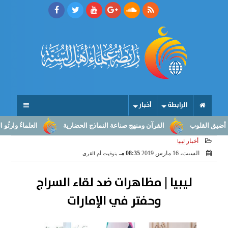
الرابطة
أخبار
القلوب
القرآن ومنهج صناعة النماذج الحضارية
العلماءُ وارثُو النبوّ
أخبار
ليبيا
السبت، 16 مارس 2019
08:35 مـ
بتوقيت أم القرى
ليبيا | مظاهرات ضد لقاء السراج
وحفتر في الإمارات