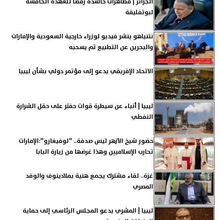
الجزائر | مظاهرات حاشدة رفضاً للعهدة الخامسة
لبوتفليقة
نتنياهو ينشر فيديو لوزراء خارجية السعودية والإمارات
والبحرين عن التطبيع ثم يسحبه
الاتحاد الإفريقي يدعو إلى مؤتمر دولي بشأن ليبيا
ليبيا | أنباء عن سيطرة قوات حفتر على حقل الشرارة
النفطي
حضور شيخ الأزهر ليس صدفة.. “لوفيغارو”:الإمارات
تحارب الإسلاميين وهذا غرضها من زيارة البابا
غزة.. لقاء مشترك يجمع هنية بملادينوف والوفد
المصري
ليبيا | المشري يدعو المجلس الرئاسي إلى حماية