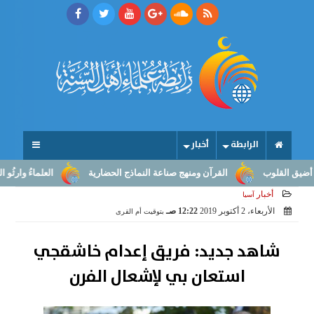
الرابطة
أخبار
قلوب
القرآن ومنهج صناعة النماذج الحضارية
العلماءُ وارثُو النبوّة:
أخبار
آسيا
الأربعاء، 2 أكتوبر 2019
12:22 صـ
بتوقيت أم القرى
شاهد جديد: فريق إعدام خاشقجي
استعان بي لإشعال الفرن