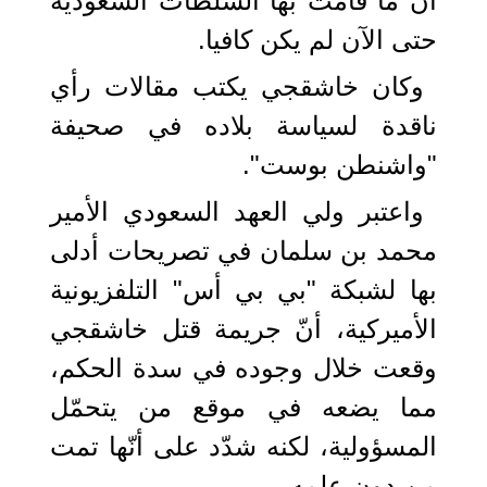
أن ما قامت بها السلطات السعودية
حتى الآن لم يكن كافيا.
وكان خاشقجي يكتب مقالات رأي
ناقدة لسياسة بلاده في صحيفة
"واشنطن بوست".
واعتبر ولي العهد السعودي الأمير
محمد بن سلمان في تصريحات أدلى
بها لشبكة "بي بي أس" التلفزيونية
الأميركية، أنّ جريمة قتل خاشقجي
وقعت خلال وجوده في سدة الحكم،
مما يضعه في موقع من يتحمّل
المسؤولية، لكنه شدّد على أنّها تمت
من دون علمه.