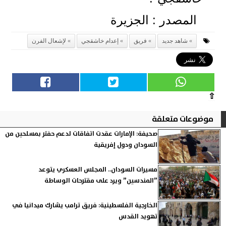
المصدر : الجزيرة
شاهد جديد
فريق
إعدام خاشقجي
لإشعال الفرن
⇧
موضوعات متعلقة
صحيفة: الإمارات عقدت اتفاقات لدعم حفتر بمسلحين من
السودان ودول إفريقية
مسيرات السودان.. المجلس العسكري يتوعد
”المندسين” ويرد على مقترحات الوساطة
الخارجية الفلسطينية: فريق ترامب يشارك ميدانيا في
تهويد القدس