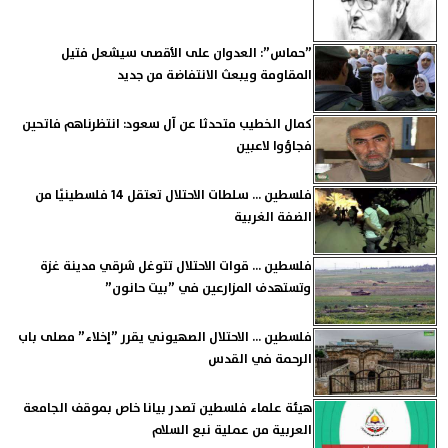
”حماس”: العدوان على الأقصى سيشعل فتيل
المقاومة ويبعث الانتفاضة من جديد
كمال الخطيب متحدثا عن آل سعود: انتظرناهم فاتحين
فجاؤوا لاعبين
فلسطين ... سلطات الاحتلال تعتقل 14 فلسطينيًا من
الضفة الغربية
فلسطين ... قوات الاحتلال تتوغل شرقي مدينة غزة
وتستهدف المزارعين في ”بيت حانون”
فلسطين ... الاحتلال الصهيوني يقرر ”إخلاء” مصلى باب
الرحمة في القدس
هيئة علماء فلسطين تصدر بيانا خاص بموقف الجامعة
العربية من عملية نبع السلام