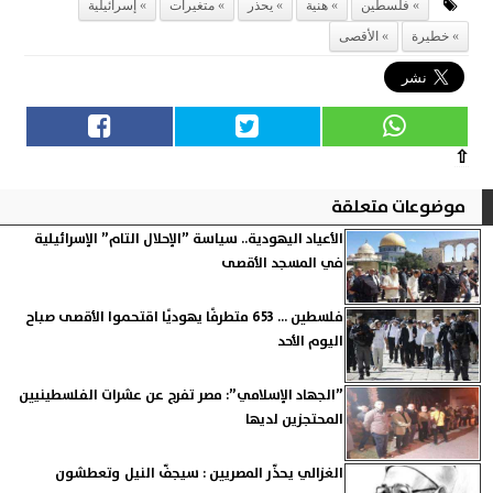
فلسطين
هنية
يحذر
متغيرات
إسرائيلية
خطيرة
الأقصى
⇧
موضوعات متعلقة
الأعياد اليهودية.. سياسة ”الإحلال التام” الإسرائيلية
في المسجد الأقصى
فلسطين ... 653 متطرفًا يهوديًا اقتحموا الأقصى صباح
اليوم الأحد
”الجهاد الإسلامي”: مصر تفرج عن عشرات الفلسطينيين
المحتجزين لديها
الغزالي يحذّر المصريين : سيجفّ النيل وتعطشون