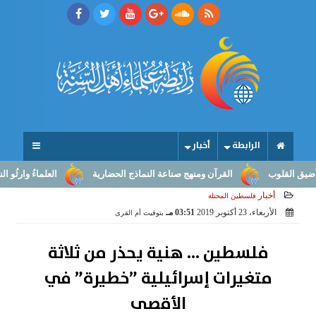
الرابطة
أخبار
لوب
القرآن ومنهج صناعة النماذج الحضارية
العلماءُ وارثُو النبوّة: م
أخبار
فلسطين المحتلة
الأربعاء، 23 أكتوبر 2019
03:51 مـ
بتوقيت أم القرى
فلسطين ... هنية يحذر من ثلاثة
متغيرات إسرائيلية ”خطيرة” في
الأقصى