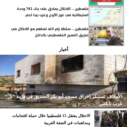
فلسطين ... الاحتلال يصادق على بناء 742 وحدة
استيطانية في غور الأردن وغرب بيت لحم
فلسطين ... سلطة رام الله تساهم مع الاحتلال في
تمزيق النسيج الفلسطيني بالداخل
أخبار
الأوقاف تستنكر إحراق مسجد أبو بكر الصديق في قرية ”تل”
غرب نابلس
الاحتلال يعتقل 15 فلسطينيا خلال حملة اقتحامات
ومداهمات في الضفة الغربية