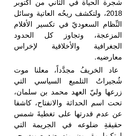
شجرة الحياة في الثاني من أكتوبر
2018، ولتكشف ريحُه العاتية وسائل
النِّظام السعوديّ في تكسير الأقلام
المزعجة، وتجاوز كل الحدود
الجغرافية والأخلاقية لإخراس
معارضيه.
عاد الخريفُ مجدَّداً، معلنا موت
شُجيراتُ التلميع السياسي التي
زرعها وليّ العهد محمد بن سلمان،
تحت اسم الحداثة والانفتاح، كاشفا
عن عدم قدرتها على تغطيةَ شمس
حقيقةِ ضلوعه في الجريمة التي
ارتكبها مقربون منه ضد صوت حر