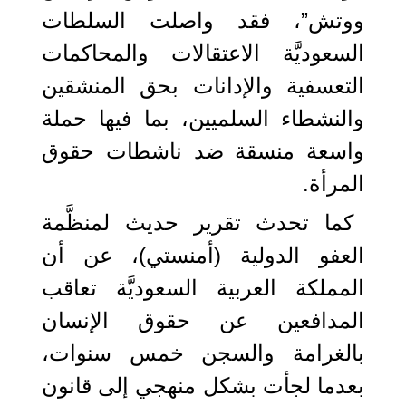
ووتش”، فقد واصلت السلطات
السعوديَّة الاعتقالات والمحاكمات
التعسفية والإدانات بحق المنشقين
والنشطاء السلميين، بما فيها حملة
واسعة منسقة ضد ناشطات حقوق
المرأة.
كما تحدث تقرير حديث لمنظَّمة
العفو الدولية (أمنستي)، عن أن
المملكة العربية السعوديَّة تعاقب
المدافعين عن حقوق الإنسان
بالغرامة والسجن خمس سنوات،
بعدما لجأت بشكل منهجي إلى قانون