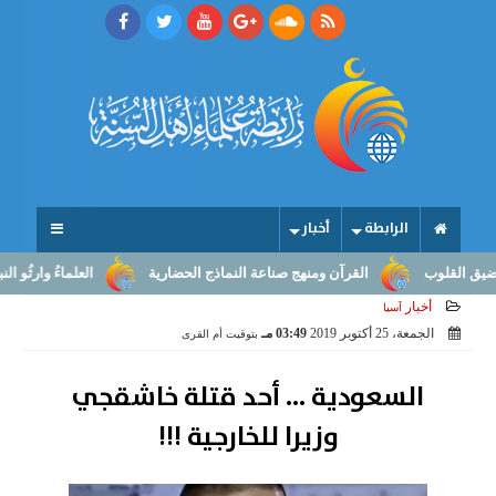
الرابطة
أخبار
القرآن ومنهج صناعة النماذج الحضارية
العلماءُ وارثُو النبوّة: من بل
أخبار
آسيا
الجمعة، 25 أكتوبر 2019
03:49 مـ
بتوقيت أم القرى
السعودية ... أحد قتلة خاشقجي
وزيرا للخارجية !!!