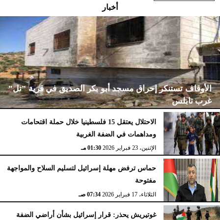
أخبار
الأوقاف تستنكر إحراق مسجد أبو بكر الصديق في قرية ”تل”
غرب نابلس
الاحتلال يعتقل 15 فلسطينيا خلال حملة اقتحامات
ومداهمات في الضفة الغربية
الإثنين، 23 فبراير 2026
02:15 مـ
الإثنين، 23 فبراير 2026
01:30 مـ
حماس ترفض مهلة إسرائيل لتسليم السلاح والمواجهة
مفتوحة
الثلاثاء، 17 فبراير 2026
07:34 صـ
غوتيريش يحذر: قرار إسرائيل بشأن أراضي الضفة