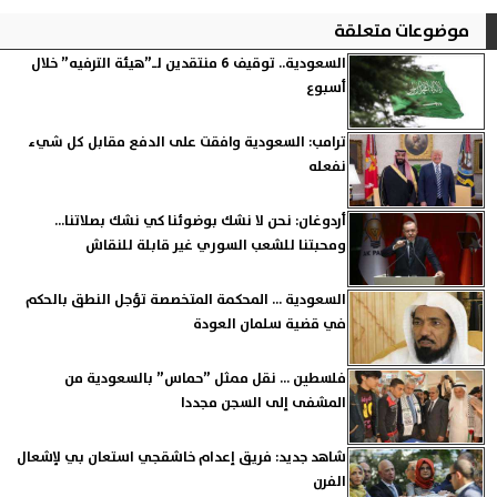
موضوعات متعلقة
السعودية.. توقيف 6 منتقدين لـ”هيئة الترفيه” خلال
أسبوع
ترامب: السعودية وافقت على الدفع مقابل كل شيء
نفعله
أردوغان: نحن لا نشك بوضوئنا كي نشك بصلاتنا...
ومحبتنا للشعب السوري غير قابلة للنقاش
السعودية ... المحكمة المتخصصة تؤجل النطق بالحكم
في قضية سلمان العودة
فلسطين ... نقل ممثل ”حماس” بالسعودية من
المشفى إلى السجن مجددا
شاهد جديد: فريق إعدام خاشقجي استعان بي لإشعال
الفرن