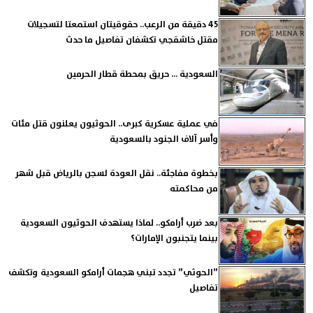
45 دقيقة من الرعب.. حقوقيتان استمعتا لتسجيلات
مقتل خاشقجي تكشفان تفاصيل ما حدث
السعودية ... حريق بمحطة قطار الحرمين
في عملية عسكرية كبرى.. الحوثيون يعلنون قتل مئات
وأسر آلاف الجنود بالسعودية
بخطوة مفاجئة.. نقل العودة لسجن بالرياض قبل شهر
من محاكمته
بعد ضرب أرامكو.. لماذا يستهدف الحوثيون السعودية
بينما يتجنبون الإمارات؟
”الحوثي” تجدد تبني هجمات أرامكو السعودية وتكشف
تفاصيل