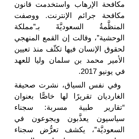
مكافحة الإرهاب واستخدمت قانون
مكافحة جرائم الإنترنت. ووصفت
المنظَّمةُ السعوديَّةَ بـ”مملكة
الوحشية”، وقالت إن القمع المنهجي
لحقوق الإنسان فيها تكثّف منذ تعيين
الأمير محمد بن سلمان وليا للعهد
في يونيو 2017.
وفي نفس السياق، نشرت صحيفة
الغارديان تقريرًا لها خاصًّا بعنوان
“تقارير طبية مسربة: سجناء
سياسيون يعذَّبون ويجوعون في
السعوديَّة”، يكشف تعرُّض سجناء