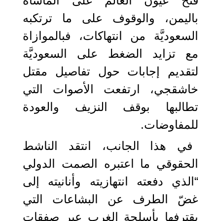
فتح عيون العالَم على المأساة
باليمن، والوقوف على ما ترتكبه
السعوديَّة من انتهاكات، فبالموازاة
مع تزايد الضغط على السعوديَّة
لتقديم إجابات حول تفاصيل مقتل
خاشقجي، ارتفعت الأصوات التي
تطالبها بوقف النزيف والعودة
للمفاوضات.
في هذا الجانب، انتقد الناشط
الحقوقي ما اعتبره الصمت الدولي
“الذي دفعته انتهازيته وأنانيته إلى
غضّ الطرف عن البشاعات التي
يقترفها بأسلحة الغرب عبر صفقات