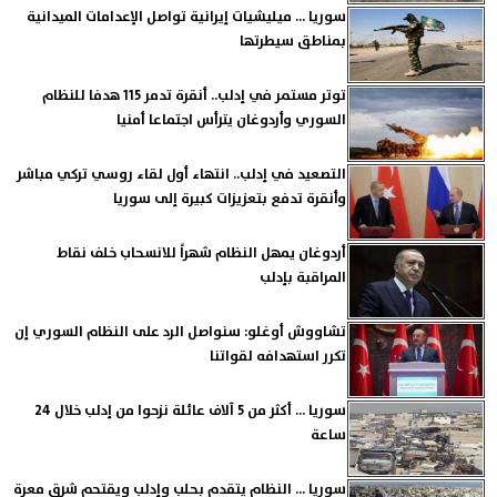
سوريا ... ميليشيات إيرانية تواصل الإعدامات الميدانية
بمناطق سيطرتها
توتر مستمر في إدلب.. أنقرة تدمر 115 هدفا للنظام
السوري وأردوغان يترأس اجتماعا أمنيا
التصعيد في إدلب.. انتهاء أول لقاء روسي تركي مباشر
وأنقرة تدفع بتعزيزات كبيرة إلى سوريا
أردوغان يمهل النظام شهراً للانسحاب خلف نقاط
المراقبة بإدلب
تشاووش أوغلو: سنواصل الرد على النظام السوري إن
تكرر استهدافه لقواتنا
سوريا ... أكثر من 5 آلاف عائلة نزحوا من إدلب خلال 24
ساعة
سوريا ... النظام يتقدم بحلب وإدلب ويقتحم شرق معرة