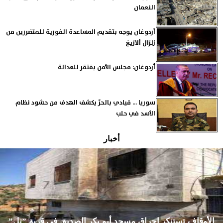
النعمان
أردوغان يوجه بتقديم المساعدة الفورية للمتضررين من
زلزال ألازيغ
أردوغان: مجلس الأمن يفتقر للعدالة
سوريا ... قيادي بالحرّ يكشف الهدف من حشود نظام
الأسد في حلب
أخبار
الأوقاف تستنكر إحراق مسجد أبو بكر الصديق في قرية ”تل”