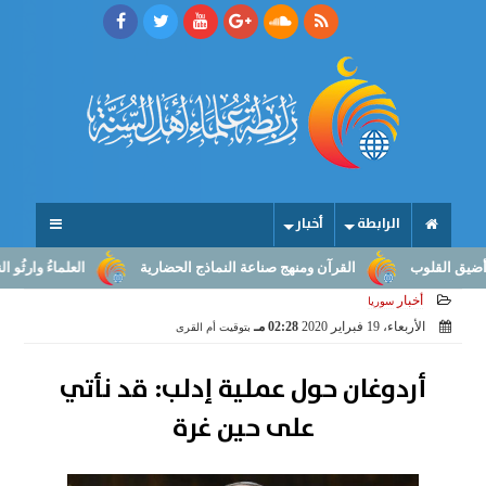
الرابطة
أخبار
لقلوب
القرآن ومنهج صناعة النماذج الحضارية
العلماءُ وارثُو النبوّة
أخبار
سوريا
الأربعاء، 19 فبراير 2020
02:28 مـ
بتوقيت أم القرى
أردوغان حول عملية إدلب: قد نأتي
على حين غرة