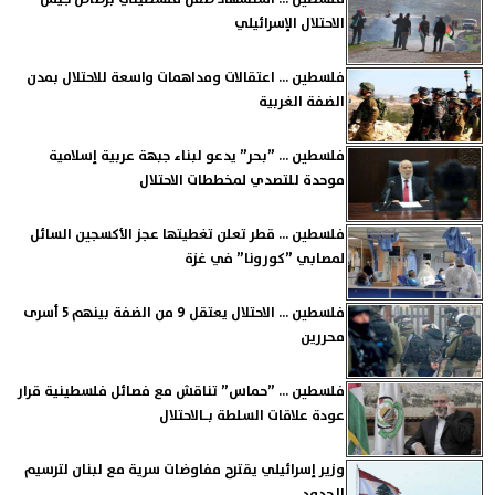
الاحتلال الإسرائيلي
فلسطين ... اعتقالات ومداهمات واسعة للاحتلال بمدن
الضفة الغربية
فلسطين ... ”بحر” يدعو لبناء جبهة عربية إسلامية
موحدة للتصدي لمخططات الاحتلال
فلسطين ... قطر تعلن تغطيتها عجز الأكسجين السائل
لمصابي ”كورونا” في غزة
فلسطين ... الاحتلال يعتقل 9 من الضفة بينهم 5 أسرى
محررين
فلسطين ... ”حماس” تناقش مع فصائل فلسطينية قرار
عودة علاقات السلطة بـالاحتلال
وزير إسرائيلي يقترح مفاوضات سرية مع لبنان لترسيم
الحدود