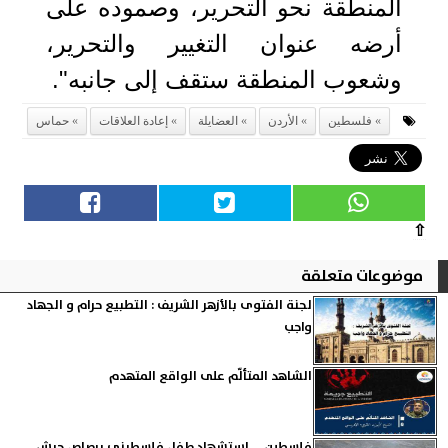
المنطقة نحو التحرير، وصموده على
أرضه عنوان التغيير والتحرير،
وشعوب المنطقة ستقف إلى جانبه".
فلسطين
الأردن
العضايلة
إعادة العلاقات
حماس
⇧
موضوعات متعلقة
لجنة الفتوى بالأزهر الشريف : التطبيع حرام و الجهاد
واجب
الشاهد المتألّم على الواقع المتهدم
فلسطين ... استشهاد طفل فلسطيني برصاص جيش