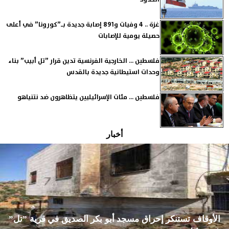
غزة .. 4 وفيات و891 إصابة جديدة بـ”كورونا” في أعلى
حصيلة يومية للإصابات
فلسطين ... الخارجية الفرنسية تدين قرار ”تل أبيب” بناء
وحدات استيطانية جديدة بالقدس
فلسطين ... مئات الإسرائيليين يتظاهرون ضد نتنياهو
أخبار
الأوقاف تستنكر إحراق مسجد أبو بكر الصديق في قرية ”تل”