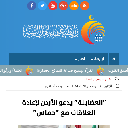
الرابطة
أخبار
لقلوب
القرآن ومنهج صناعة النماذج الحضارية
العلماءُ وارثُو النبوّة
أخبار
فلسطين المحتلة
الإثنين، 14 ديسمبر 2020
11:54 صـ
بتوقيت أم القرى
”​العضايلة” يدعو الأردن لإعادة
العلاقات مع ”حماس”