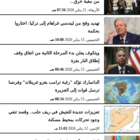
من مغبة خرق...
الأربعاء، 21 يناير 2026
07:56 صـ
تهديد وقح من ليندسي غراهام إلى تركيا: اختاروا
بحكمة
الخميس، 15 يناير 2026
10:08 صـ
ويتكوف يعلن بدء المرحلة الثانية من اتفاق وقف
إطلاق النار بغزة
الخميس، 15 يناير 2026
08:46 صـ
الدانمارك تؤكد ”رغبة ترامب بغزو غرينلاند” وفرنسا
ترسل قوات إلى الجزيرة
الخميس، 15 يناير 2026
08:34 صـ
تعزيزات جديدة للجيش في ريف حلب.. وقسد تنفي
وجود تحركات بمحيط مسكنة
الإثنين، 12 يناير 2026
11:03 مـ