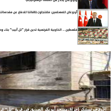
وأردوغان يحذر من العمى الإستراتيجي
أردوغان للمسلمين: فلنتجاوز خلافاتنا للدفاع عن مقدساتنا
فلسطين ... الخارجية الفرنسية تدين قرار ”تل أبيب” بناء 
الأوقاف تستنكر إحراق مسجد أبو بكر الصديق في قرية ”تل” غ