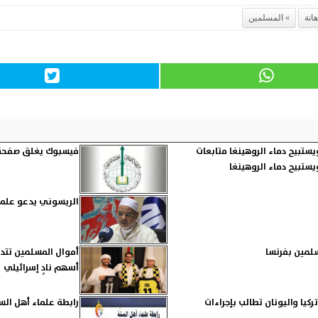
هانة
المسلمين
ستبيح دماء الروهينغا متابعات
فيسبوك يغلق صفحة ا
ستبيح دماء الروهينغا
الريسوني يدعو علما
سلمين بفرنسا
أموال المسلمين تتدف
أسهم نادٍ إسرائيلي
كيا واليونان تطالب بإجراءات
رابطة علماء أهل الس