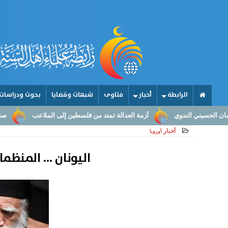
الرابطة
أخبار
فتاوى
شبهات وقضايا
بحوث ودراسات
أزمة العدالة تمتد من فلسطين إلى الملاعب
صناعة الأمجاد.. من عقول ال
أخبار
أوروبا
اليونان ... المنظ