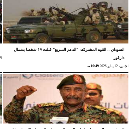
السودان .. القوة المشتركة: ”الدعم السريع” قتلت 19 شخصا بشمال
دارفور
الإث
الإثنين، 12 يناير 2026
10:49 مـ