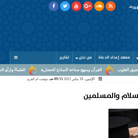
هـ
معهد إعداد الدعاة
من نحن
تقارير
رآن ومنهج صناعة النماذج الحضارية
العلماءُ وارثُو النبوّة: من بلاغ الرسالة 
الإثنين، 18 يناير 2021
09:53 صـ
بتوقيت أم القرى
لإسلام والمسلمين