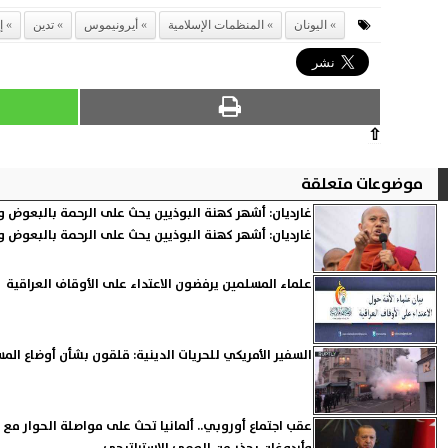
اليونان
المنظمات الإسلامية
أيرونيموس
تدين
إ
⇧
موضوعات متعلقة
غارديان: أشهر كهنة البوذيين يحث على الرحمة بالبعوض وي
غارديان: أشهر كهنة البوذيين يحث على الرحمة بالبعوض وي
علماء المسلمين يرفضون الاعتداء على الأوقاف العراقية
السفير الأمريكي للحريات الدينية: قلقون بشأن أوضاع الم
عقب اجتماع أوروبي.. ألمانيا تحث على مواصلة الحوار مع تر