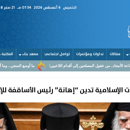
الخميس
6 أغسطس 2026
07:54 صـ
21 صفر 1448
مقالات
نداوات ومؤتمرات
تواصل اجتماعي
معهد بناء
المكتبة
مصلحين إلى أقدام اللاعبين!
ما أوسع السجن... وما أضيق القلوب
الق
مات الإسلامية تدين “إهانة” رئيس الأساقفة ل