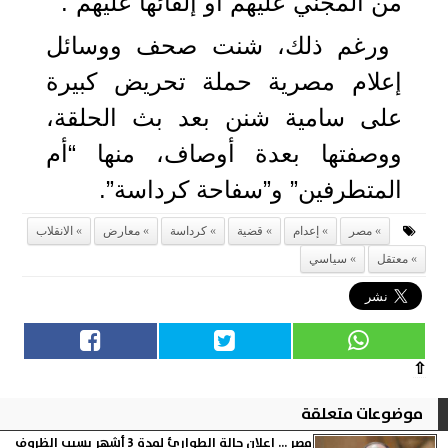
من المجني عليهم أو إلقائها عليهم”.
ورغم ذلك، شنت صحف ووسائل
إعلام مصرية حملة تحريض كبيرة
على سامية شنن بعد بث الحلقة،
ووصفتها بعدة أوصاف، منها “أم
المتطرفين” و”سفاحة كرداسة”.
مصر
إعدام
قضية
كرداسة
معارض
الانقلاب
معتقل
سياسي
⇧
موضوعات متعلقة
مصر ... إعلان حالة الطوارئ لمدة 3 أشهر بسبب الظروف