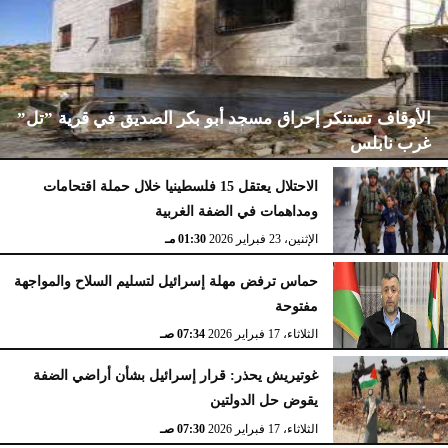
الأوقاف تستنكر إحراق مسجد أبو بكر الصديق في قرية ”تل”
غرب نابلس
الاحتلال يعتقل 15 فلسطينيا خلال حملة اقتحامات
ومداهمات في الضفة الغربية
الإثنين، 23 فبراير 2026
02:15 مـ
الإثنين، 23 فبراير 2026
01:30 مـ
حماس ترفض مهلة إسرائيل لتسليم السلاح والمواجهة
مفتوحة
الثلاثاء، 17 فبراير 2026
07:34 صـ
غوتيريش يحذر: قرار إسرائيل بشأن أراضي الضفة
يقوض حل الدولتين
الثلاثاء، 17 فبراير 2026
07:30 صـ