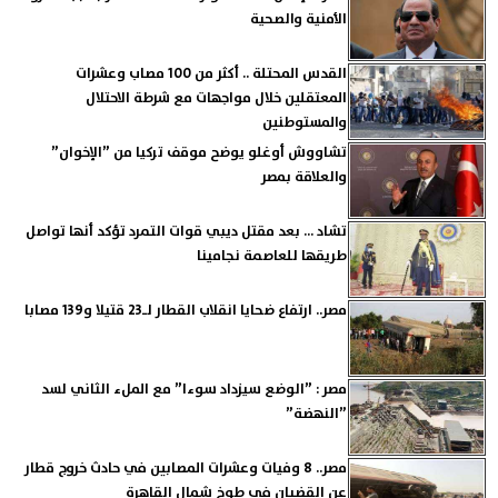
الأمنية والصحية
القدس المحتلة .. أكثر من 100 مصاب وعشرات
المعتقلين خلال مواجهات مع شرطة الاحتلال
والمستوطنين
تشاووش أوغلو يوضح موقف تركيا من ”الإخوان”
والعلاقة بمصر
تشاد ... بعد مقتل ديبي قوات التمرد تؤكد أنها تواصل
طريقها للعاصمة نجامينا
مصر.. ارتفاع ضحايا انقلاب القطار لـ23 قتيلا و139 مصابا
مصر : ”الوضع سيزداد سوءا” مع الملء الثاني لسد
”النهضة”
مصر.. 8 وفيات وعشرات المصابين في حادث خروج قطار
عن القضبان في طوخ شمال القاهرة