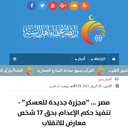
الرابطة
أخبار
قلوب
القرآن ومنهج صناعة النماذج الحضارية
العلماءُ وارثُو النبوّة:
أخبار
مصر
الإثنين، 26 أبريل 2021
07:11 مـ
بتوقيت أم القرى
مصر ... ”مجزرة جديدة للعسكر” -
تنفيذ حكم الإعدام بحق 17 شخص
معارض للانقلاب