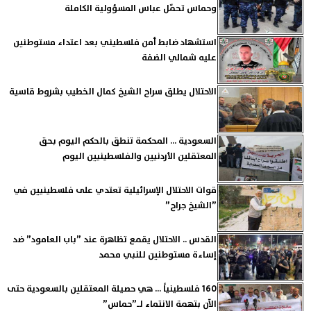
وحماس تحمّل عباس المسؤولية الكاملة
استشهاد ضابط أمن فلسطيني بعد اعتداء مستوطنين
عليه شمالي الضفة
الاحتلال يطلق سراح الشيخ كمال الخطيب بشروط قاسية
السعودية ... المحكمة تنطق بالحكم اليوم بحق
المعتقلين الأردنيين والفلسطينيين اليوم
قوات الاحتلال الإسرائيلية تعتدي على فلسطينيين في
”الشيخ جراح”
القدس .. الاحتلال يقمع تظاهرة عند ”باب العامود” ضد
إساءة مستوطنين للنبي محمد
160 فلسطينياً ... هي حصيلة المعتقلين بالسعودية حتى
الآن بتهمة الانتماء لـ”حماس”