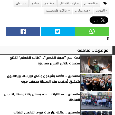
فلسطين
قوات الاحتلال
تقتحم
بلدة
سلوان
القدس
هدم منازل
عائلات فلسطينية
⇧
موضوعات متعلقة
تحت اسم ”سيف القدس”.. ”كتائب القسام” تفتتح
مخيمات طلائع التحرير في غزة
فلسطين ... الآلاف يشيعون جثمان نزار بنات ويطالبون
بتحقيق تُستبعد منه السلطة بصفتها طرف
فلسطين ... مظاهرات منددة بمقتل بنات ومطالبات بحل
السلطة
فلسطين ... عائلة نزار بنات تروي تفاصيل اغتياله