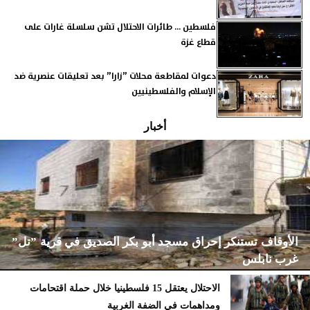
فلسطين ... طائرات الاحتلال تشن سلسلة غارات على
قطاع غزة
دعوات لمقاطعة محلات ”زارا” بعد تعليقات عنصرية ضد
الإسلام والفلسطينيين
أخبار
الأوقاف تستنكر إحراق مسجد أبو بكر الصديق في قرية ”تل”
غرب نابلس
الاحتلال يعتقل 15 فلسطينيا خلال حملة اقتحامات
ومداهمات في الضفة الغربية