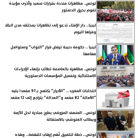
تونس.. مظاهرات منددة بقرارات سعيد وأخرى مؤيدة
تقوم بحرق الدستور
ليبيا... دار الإفتاء تدعو إلى تظاهرات بمختلف مدن البلاد
وقراها اليوم
ليبيا ... حكومة دبيبة ترفض قرار ”النواب” وستواصل
مهامها
تونس.. مظاهرة بالعاصمة تطالب بإنهاء الإجراءات
الاستثنائية وتفعيل المؤسسات الدستورية
انتخابات المغرب ... ”الأحرار” يكتسح بـ97 مقعدا يليه
”الأصالة” 82 مقعد و”العدالة” يتراجع إلى 12 مقعد
تونس... المنصف المزوقي يطرح مبادرة لحل الأزمة
ويطالب الغنوشي بالاستقالة
تونس... خطة لتلفيق تُهم إرهاب للنهضة... وهذه