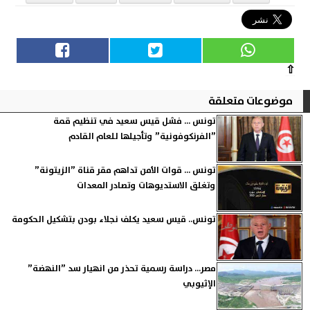
⇧
موضوعات متعلقة
تونس ... فشل قيس سعيد في تنظيم قمة
”الفرنكوفونية” وتأجيلها للعام القادم
تونس ... قوات الأمن تداهم مقر قناة ”الزيتونة”
وتغلق الاستديوهات وتصادر المعدات
تونس.. قيس سعيد يكلف نجلاء بودن بتشكيل الحكومة
مصر... دراسة رسمية تحذر من انهيار سد ”النهضة”
الإثيوبي