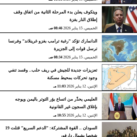
ويتكوف يعلن بدء المرحلة الثانية من اتفاق وقف
إطلاق النار بغزة
الخميس، 15 يناير 2026
08:46 صـ
الدانمارك تؤكد ”رغبة ترامب بغزو غرينلاند” وفرنسا
ترسل قوات إلى الجزيرة
الخميس، 15 يناير 2026
08:34 صـ
تعزيزات جديدة للجيش في ريف حلب.. وقسد تنفي
وجود تحركات بمحيط مسكنة
الإثنين، 12 يناير 2026
11:03 مـ
العليمي يحذّر من اتساع بؤر التوتر باليمن ويوجه
بإغلاق السجون غير القانونية
الإثنين، 12 يناير 2026
10:55 مـ
السودان .. القوة المشتركة: ”الدعم السريع” قتلت 19
شخصا بشمال دارفور