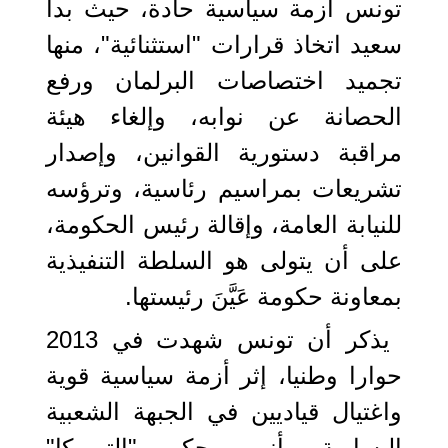
تونس أزمة سياسية حادة، حيث بدأ
سعيد اتخاذ قرارات "استثنائية"، منها
تجميد اختصاصات البرلمان ورفع
الحصانة عن نوابه، وإلغاء هيئة
مراقبة دستورية القوانين، وإصدار
تشريعات بمراسيم رئاسية، وترؤسه
للنيابة العامة، وإقالة رئيس الحكومة،
على أن يتولى هو السلطة التنفيذية
بمعاونة حكومة عَيَّنَ رئيستها.
يذكر أن تونس شهدت في 2013
حوارا وطنيا، إثر أزمة سياسية قوية
واغتيال قياديين في الجبهة الشعبية
اليسارية، أنهى حكم "الترويكا"