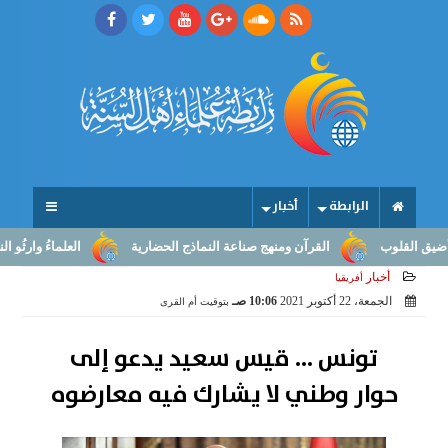
الرابطة
أخبار
وب
القرآن ومنهج صناعة النماذج الحضارية
العلماءُ وارثُو النبوّة: م
أخبار
أفريقيا
الجمعة، 22 أكتوبر 2021
10:06 صـ
بتوقيت أم القرى
تونس ... قيس سعيد يدعو إلى
حوار وطني لا يشارك فيه معارضوه