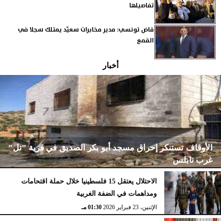
تفاصيلها
قاض تونسي: مدير مخابرات سعيّد يمتلك سجلا في
القمع
أخبار
الأوقاف تستنكر إحراق مسجد أبو بكر الصديق في قرية ”تل”
غرب نابلس
الاحتلال يعتقل 15 فلسطينيا خلال حملة اقتحامات
ومداهمات في الضفة الغربية
الإثنين، 23 فبراير 2026
02:15 مـ
الإثنين، 23 فبراير 2026
01:30 مـ