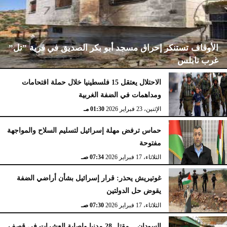
الأوقاف تستنكر إحراق مسجد أبو بكر الصديق في قرية ”تل”
غرب نابلس
الاحتلال يعتقل 15 فلسطينيا خلال حملة اقتحامات
ومداهمات في الضفة الغربية
الإثنين، 23 فبراير 2026
02:15 مـ
الإثنين، 23 فبراير 2026
01:30 مـ
حماس ترفض مهلة إسرائيل لتسليم السلاح والمواجهة
مفتوحة
الثلاثاء، 17 فبراير 2026
07:34 صـ
غوتيريش يحذر: قرار إسرائيل بشأن أراضي الضفة
يقوض حل الدولتين
الثلاثاء، 17 فبراير 2026
07:30 صـ
السودان .. مقتل 28 مدنيا وإصابة العشرات في قصف