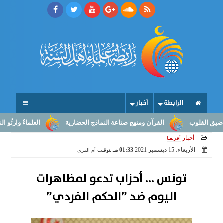
الرابطة
أخبار
وب
القرآن ومنهج صناعة النماذج الحضارية
العلماءُ وارثُو النبوّة: م
أخبار
أفريقيا
الأربعاء، 15 ديسمبر 2021
01:33 مـ
بتوقيت أم القرى
تونس ... أحزاب تدعو لمظاهرات
اليوم ضد ”الحكم الفردي”