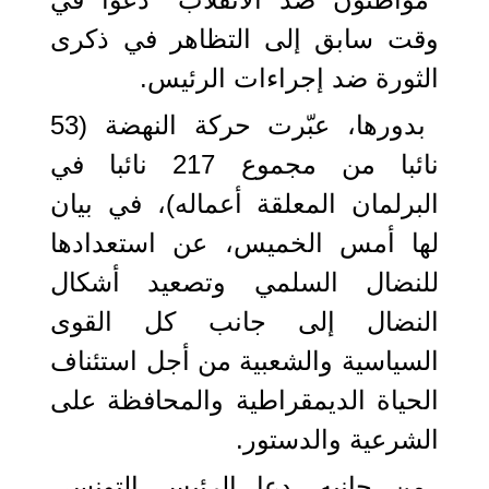
وقت سابق إلى التظاهر في ذكرى
الثورة ضد إجراءات الرئيس.
بدورها، عبّرت حركة النهضة (53
نائبا من مجموع 217 نائبا في
البرلمان المعلقة أعماله)، في بيان
لها أمس الخميس، عن استعدادها
للنضال السلمي وتصعيد أشكال
النضال إلى جانب كل القوى
السياسية والشعبية من أجل استئناف
الحياة الديمقراطية والمحافظة على
الشرعية والدستور.
من جانبه، دعا الرئيس التونسي