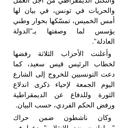
والتكتل الديمقراطي من أجل العمل
والحريات في تونس، في بيان لها
أمس الخميس، تمسّكها بحوار وطني
يؤسس لما وصفتها بـ"الدولة
العادلة".
وأعلنت الأحزاب الثلاثة رفضها
لخطاب الرئيس قيس سعيد، كما
دعت التونسيين للخروج إلى الشارع
اليوم الجمعة لإحياء ذكرى اندلاع
الثورة وللدفاع عن الديمقراطية
ورفض الحكم الفردي، حسب البيان.
وكان ناشطون ضمن حراك
"مواطنون ضد الانقلاب" دعوا في