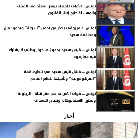
تونس... الأعلى للقضاء يرفض سعيّد في القضاء
والمساءلة خارج إطار القانون
تونس.. المرزوقي يحذر من تدمير ”الدولة” ويدعو لعزل
ومحاكمة سعيد
تونس ... قيس سعيد يدعو إلى حوار وطني لا يشارك
فيه معارضوه
تونس ... فشل قيس سعيد في تنظيم قمة
”الفرنكوفونية” وتأجيلها للعام القادم
تونس ... قوات الأمن تداهم مقر قناة ”الزيتونة”
وتغلق الاستديوهات وتصادر المعدات
أخبار