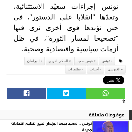
تونس إجراءات سعيّد الاستثنائية،
وتعدّها "انقلابا على الدستور"، في
حين تؤيدها قوى أخرى ترى فيها
"تصحيحا لمسار الثورة"، في ظل
أزمات سياسية واقتصادية وصحية.
تونس
قيس سعيد
الحكم الفردي
البرلمان
الغنوشي
أحزاب
تظاهرات
⇧
موضوعات متعلقة
تونس ... سعيد يجمد البرلمان لحين تنظيم انتخابات
جديدة