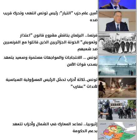
أمين عام حزب ”التيار”: رئيس تونس انتهى وتحرك قريب
ضده
فرنسا... البرلمان يناقش مشروع قانون ”اعتذار
وتعويض” الخونة الجزائريين الذين قاتلوا مع الفرنسيين
ضد شعبهم
تونس ... الاحتجاجات والمواجهات مستمرة وسعيد يتعهد
بسحب قوات الأمن
تونس..ثلاثة أحزاب تحمّل الرئيس المسؤولية السياسية
لأحداث ”عقارب”
إثيوبيا... تصاعد المعارك في الشمال وأحزاب تتعهد
بدعم الحكومة