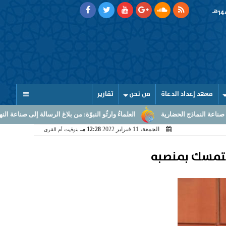
هـ
معهد إعداد الدعاة
من نحن
تقارير
العلماءُ وارثُو النبوّة: من بلاغ الرسالة إلى صناعة النهوض
الحج.. حين 
الجمعة، 11 فبراير 2022
12:28 مـ
بتوقيت أم القرى
ة متمسك بمنصبه