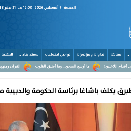
الجمعة
7 أغسطس 2026
12:00 صـ
21 صفر 1448
مقالات
نداوات ومؤتمرات
تواصل اجتماعي
معهد بناء
المكتبة
ما أوسع السجن... وما أضيق القلوب
القرآن ومنهج صناعة النماذج الحضارية
ن طبرق يكلف باشاغا برئاسة الحكومة والدبيب