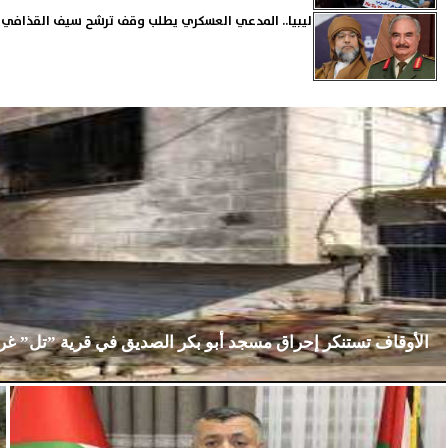
ليبيا.. المدعي العسكري يطلب وقف ترشح سيف القذافي و
الأوقاف تستنكر إحراق مسجد أبو بكر الصديق في قرية ”تل” غ
الإثنين، 23 فبراير 2026
02:15 مـ