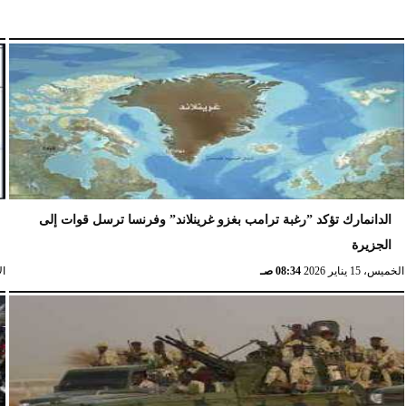
الدانمارك تؤكد ”رغبة ترامب بغزو غرينلاند” وفرنسا ترسل قوات إلى
الجزيرة
الخميس، 15 يناير 2026
08:34 صـ
الإث