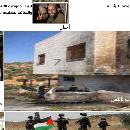
حفتر للرئاسة
ليبيا... مفوضية الا
والجنائية بتسليمه ل
أخبار
رب نابلس
الإثنين،