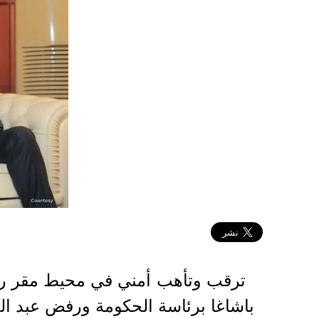
2022-02-11 12:28:28
ترقب وتأهب أمني في محيط مقر رئ
باشاغا برئاسة الحكومة ورفض عبد الح